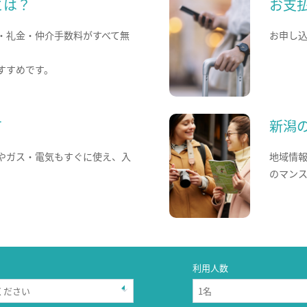
とは？
お支
・礼金・仲介手数料がすべて無
お申し
すすめです。
て
新潟
やガス・電気もすぐに使え、入
地域情
のマン
利用人数