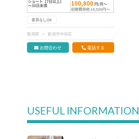
ショート【7日以上】
100,800
円/月～
～30日未満
初期費用他 16,500円～
家具なしOK
新潟県
新潟市中央区
お問合わせ
電話する
USEFUL INFORMATIO