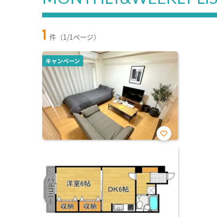
1
件（1/1ページ）
キャンペーン
お気
に入
り登
録