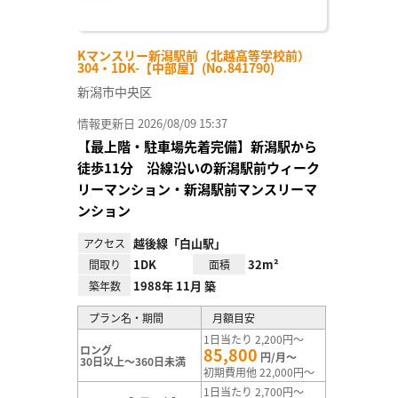
Kマンスリー新潟駅前（北越高等学校前）
304・1DK-【中部屋】(No.841790)
新潟市中央区
情報更新日 2026/08/09 15:37
【最上階・駐車場先着完備】新潟駅から
徒歩11分 沿線沿いの新潟駅前ウィーク
リーマンション・新潟駅前マンスリーマ
ンション
越後線「白山駅」
アクセス
1DK
32m²
間取り
面積
1988年 11月 築
築年数
プラン名・期間
月額目安
1日当たり 2,200円～
ロング
85,800
円/月～
30日以上～360日未満
初期費用他 22,000円～
1日当たり 2,700円～