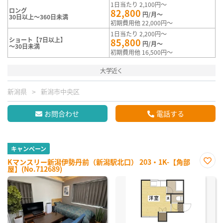
1日当たり 2,100円～
ロング
82,800
円/月～
30日以上～360日未満
初期費用他 22,000円～
1日当たり 2,200円～
ショート【7日以上】
85,800
円/月～
～30日未満
初期費用他 16,500円～
大学近く
新潟県
新潟市中央区
お問合わせ
電話する
キャンペーン
Kマンスリー新潟伊勢丹前（新潟駅北口） 203・1K-【角部
屋】(No.712689)
お気
に入
り登
録