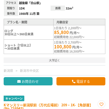
アクセス
越後線「白山駅」
間取り
1DK
面積
32m²
築年数
1988年 11月 築
プラン名・期間
月額目安
1日当たり 2,200円～
ロング
85,800
円/月～
30日以上～360日未満
初期費用他 22,000円～
1日当たり 2,700円～
ショート【7日以上】
100,800
円/月～
～30日未満
初期費用他 16,500円～
大学近く
新潟県
新潟市中央区
お問合わせ
電話する
キャンペーン
Kマンスリー新潟駅前（万代広場前） 209・1K-【角部屋】
(No.716943)