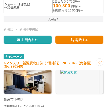
1日当たり 2,700円～
ショート【7日以上】
100,800
円/月～
～30日未満
初期費用他 16,500円～
大学近く
新潟県
新潟市中央区
お問合わせ
電話する
キャンペーン
Kマンスリー新潟駅北口前（7号線前） 201・1R-【角部屋】
(No.770549)
お気
に入
り登
録
新潟市中央区
情報更新日 2026/08/09 18:24