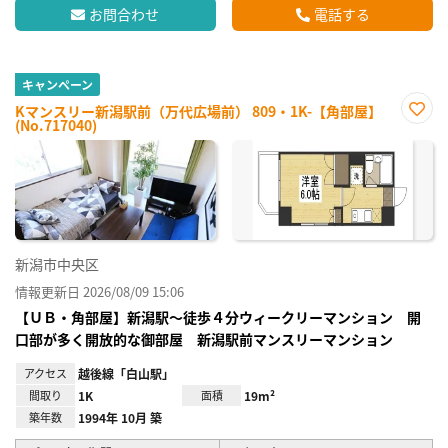
お問合わせ
電話する
キャンペーン
Kマンスリー新潟駅前（万代広場前） 809・1K-【角部屋】
(No.717040)
お気
に入
り登
録
新潟市中央区
情報更新日 2026/08/09 15:06
【ＵＢ・角部屋】新潟駅～徒歩４分ウィークリーマンション 開
口部が多く開放的な御部屋 新潟駅前マンスリーマンション
アクセス
越後線「白山駅」
間取り
1K
面積
19m²
築年数
1994年 10月 築