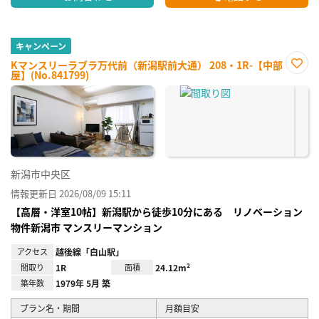
キャンペーン
Kマンスリーラブラ万代前（新潟駅前大通） 208・1R-【中部
屋】(No.841799)
お気
に入
り登
録
新潟市中央区
情報更新日 2026/08/09 15:11
【高層・洋室10帖】新潟駅から徒歩10分にある リノベーション
物件新潟市 マンスリーマンション
アクセス
越後線「白山駅」
間取り
1R
面積
24.12m²
築年数
1979年 5月 築
プラン名・期間
月額目安