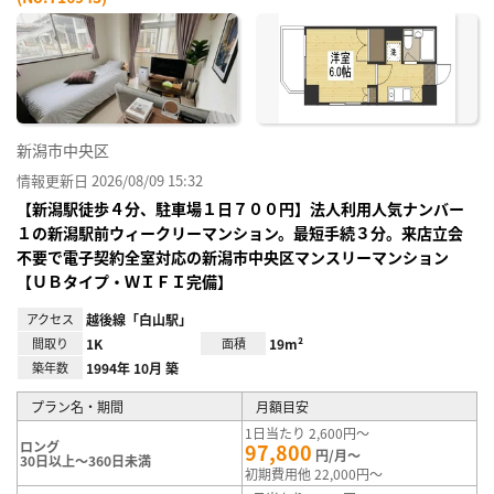
お気
に入
り登
録
新潟市中央区
情報更新日 2026/08/09 15:32
【新潟駅徒歩４分、駐車場１日７００円】法人利用人気ナンバー
１の新潟駅前ウィークリーマンション。最短手続３分。来店立会
不要で電子契約全室対応の新潟市中央区マンスリーマンション
【ＵＢタイプ・ＷＩＦＩ完備】
アクセス
越後線「白山駅」
間取り
1K
面積
19m²
築年数
1994年 10月 築
プラン名・期間
月額目安
1日当たり 2,600円～
ロング
97,800
円/月～
30日以上～360日未満
初期費用他 22,000円～