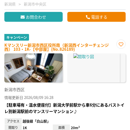
新潟県
新潟市中央区
お問合わせ
電話する
キャンペーン
Kマンスリー新潟市西区役所南（新潟西インターチェンジ
西） 103・1K-【中部屋】(No.826189)
お気
に入
り登
録
新潟市西区
情報更新日 2026/08/09 16:28
【駐車場有・温水便座付】新潟大学前駅から車6分にあるバストイ
レ別新潟駅前のマンスリーマンション♪
アクセス
越後線「白山駅」
間取り
1K
面積
20m²