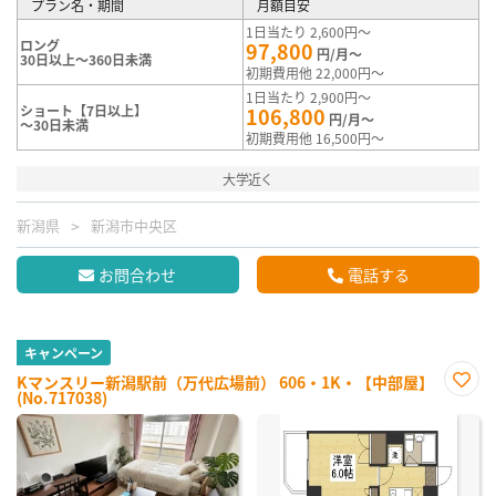
プラン名・期間
月額目安
1日当たり 2,600円～
ロング
97,800
円/月～
30日以上～360日未満
初期費用他 22,000円～
1日当たり 2,900円～
ショート【7日以上】
106,800
円/月～
～30日未満
初期費用他 16,500円～
大学近く
新潟県
新潟市中央区
お問合わせ
電話する
キャンペーン
Kマンスリー新潟駅前（万代広場前） 606・1K・【中部屋】
(No.717038)
お気
に入
り登
録