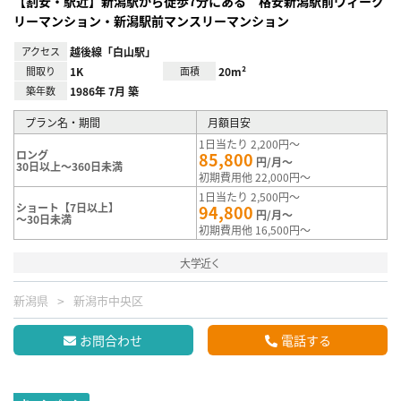
【割安・駅近】新潟駅から徒歩7分にある 格安新潟駅前ウィーク
リーマンション・新潟駅前マンスリーマンション
アクセス
越後線「白山駅」
間取り
1K
面積
20m²
築年数
1986年 7月 築
プラン名・期間
月額目安
1日当たり 2,200円～
ロング
85,800
円/月～
30日以上～360日未満
初期費用他 22,000円～
1日当たり 2,500円～
ショート【7日以上】
94,800
円/月～
～30日未満
初期費用他 16,500円～
大学近く
新潟県
新潟市中央区
お問合わせ
電話する