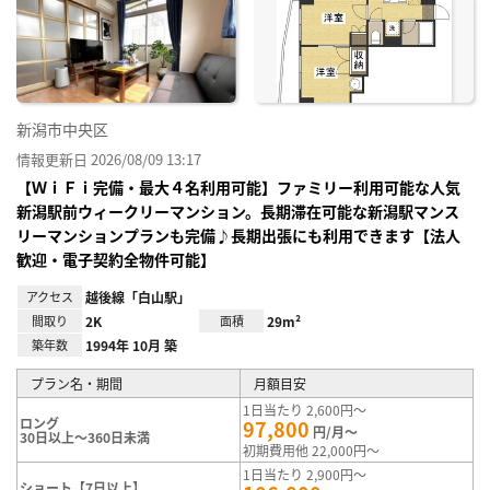
り登
録
新潟市中央区
情報更新日 2026/08/09 13:17
【ＷｉＦｉ完備・最大４名利用可能】ファミリー利用可能な人気
新潟駅前ウィークリーマンション。長期滞在可能な新潟駅マンス
リーマンションプランも完備♪長期出張にも利用できます【法人
歓迎・電子契約全物件可能】
アクセス
越後線「白山駅」
間取り
2K
面積
29m²
築年数
1994年 10月 築
プラン名・期間
月額目安
1日当たり 2,600円～
ロング
97,800
円/月～
30日以上～360日未満
初期費用他 22,000円～
1日当たり 2,900円～
ショート【7日以上】