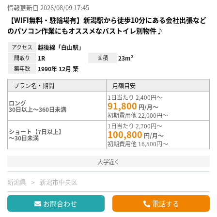
情報更新日 2026/08/09 17:45
【WIFI無料・駐輪場有】新潟駅から徒歩10分にある会社出張など
のパソコン作業にもオススメなバストイレ別物件♪
アクセス
越後線「白山駅」
間取り
1R
面積
23m²
築年数
1990年 12月 築
プラン名・期間
月額目安
1日当たり 2,400円～
ロング
91,800
円/月～
30日以上～360日未満
初期費用他 22,000円～
1日当たり 2,700円～
ショート【7日以上】
100,800
円/月～
～30日未満
初期費用他 16,500円～
大学近く
新潟県
新潟市中央区
お問合わせ
電話する