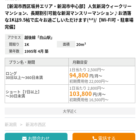
【新潟市西区坂井エリア・新潟市中心部】人気新潟ウィークリー
マンション、長期割引可能な新潟マンスリーマンション♪お洒落
な1Kは9.5帖で広々お過ごしいただけます(^^)/【Wi-Fi可・駐車場
完備】
アクセス
越後線「白山駅」
間取り
1K
面積
20m²
築年数
1995年 4月 築
プラン名・期間
月額目安
1日当たり 2,500円～
ロング
94,800
円/月～
30日以上～360日未満
初期費用他 22,000円～
1日当たり 2,800円～
ショート【7日以上】
103,800
円/月～
～30日未満
初期費用他 16,500円～
大学近く
新潟県
新潟市西区
お問合わせ
電話する