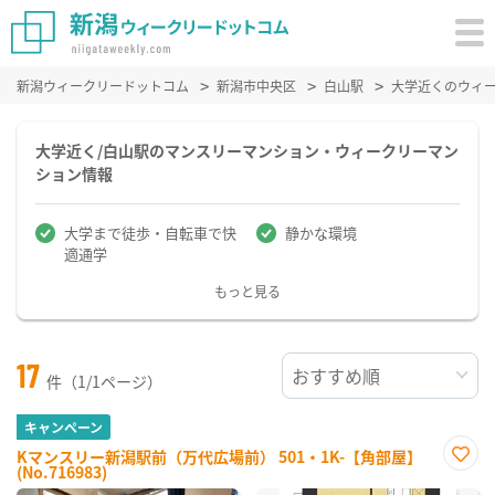
新潟ウィークリードットコム
新潟市中央区
白山駅
大学近くのウィ
大学近く/白山駅のマンスリーマンション・ウィークリーマン
ション情報
大学まで徒歩・自転車で快
静かな環境
適通学
もっと見る
17
件（1/1ページ）
キャンペーン
Kマンスリー新潟駅前（万代広場前） 501・1K-【角部屋】
(No.716983)
お気
に入