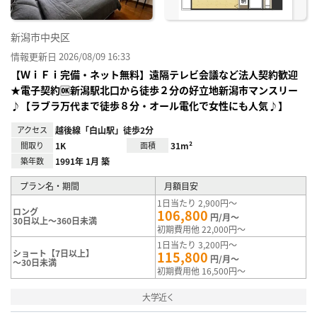
新潟市中央区
情報更新日 2026/08/09 16:33
【ＷｉＦｉ完備・ネット無料】遠隔テレビ会議など法人契約歓迎
★電子契約🆗新潟駅北口から徒歩２分の好立地新潟市マンスリー
♪【ラブラ万代まで徒歩８分・オール電化で女性にも人気♪】
アクセス
越後線「白山駅」徒歩2分
間取り
1K
面積
31m²
築年数
1991年 1月 築
プラン名・期間
月額目安
1日当たり 2,900円～
ロング
106,800
円/月～
30日以上～360日未満
初期費用他 22,000円～
1日当たり 3,200円～
ショート【7日以上】
115,800
円/月～
～30日未満
初期費用他 16,500円～
大学近く