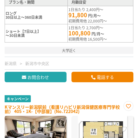
プラン名・期間
月額目安
1日当たり 2,400円～
ロング
91,800
円/月～
30日以上～360日未満
初期費用他 22,000円～
1日当たり 2,700円～
ショート【7日以上】
100,800
円/月～
～30日未満
初期費用他 16,500円～
大学近く
新潟県
新潟市中央区
お問合わせ
電話する
キャンペーン
Kマンスリー新潟駅前（看護リハビリ新潟保健医療専門学校
前） 405・1K-【中部屋】(No.722042)
お気
に入
り登
録