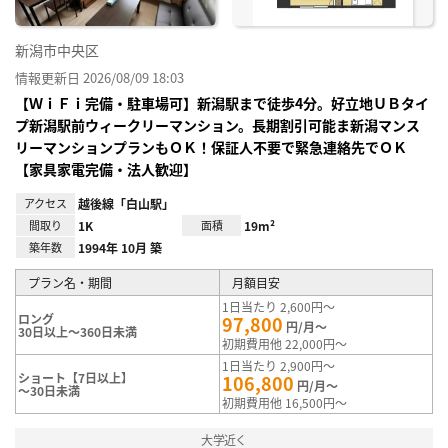
新潟市中央区
情報更新日 2026/08/09 18:03
【ＷｉＦｉ完備・駐車場可】新潟駅まで徒歩4分。好立地ＵＢタイ
プ新潟駅前ウィークリーマンション。長期割引可能ま新潟マンス
リーマンションプランもＯＫ！保証人不要で緊急連絡先でＯＫ
【家具家電完備・法人歓迎】
アクセス
越後線「白山駅」
間取り
1K
面積
19m²
築年数
1994年 10月 築
プラン名・期間
月額目安
1日当たり 2,600円～
ロング
97,800
円/月～
30日以上～360日未満
初期費用他 22,000円～
1日当たり 2,900円～
ショート【7日以上】
106,800
円/月～
～30日未満
初期費用他 16,500円～
大学近く