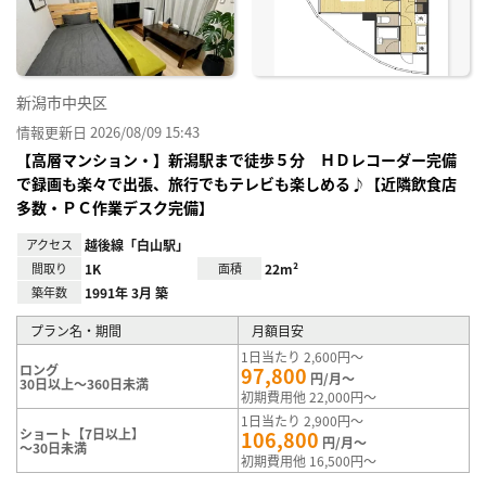
録
新潟市中央区
情報更新日 2026/08/09 15:43
【高層マンション・】新潟駅まで徒歩５分 ＨＤレコーダー完備
で録画も楽々で出張、旅行でもテレビも楽しめる♪【近隣飲食店
多数・ＰＣ作業デスク完備】
アクセス
越後線「白山駅」
間取り
1K
面積
22m²
築年数
1991年 3月 築
プラン名・期間
月額目安
1日当たり 2,600円～
ロング
97,800
円/月～
30日以上～360日未満
初期費用他 22,000円～
1日当たり 2,900円～
ショート【7日以上】
106,800
円/月～
～30日未満
初期費用他 16,500円～