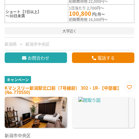
初期費用他 22,000円～
1日当たり 2,700円～
ショート【7日以上】
100,800
円/月～
～30日未満
初期費用他 16,500円～
大学近く
新潟県
新潟市中央区
お問合わせ
電話する
キャンペーン
Kマンスリー新潟駅北口前（7号線前） 302・1R-【中部屋】
(No.770550)
お気
に入
り登
録
新潟市中央区