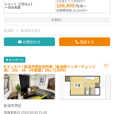
1日当たり 2,900円～
ショート【7日以上】
106,800
円/月～
～30日未満
初期費用他 16,500円～
大学近く
新潟県
新潟市中央区
お問合わせ
電話する
キャンペーン
Kマンスリー新潟市西区役所南（新潟西インターチェンジ
西） 202・1K-【中部屋】(No.712690)
お気
に入
り登
録
新潟市西区
情報更新日 2026/08/09 15:28