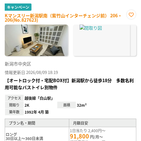
キャンペーン
Kマンスリー新潟駅南（紫竹山インターチェンジ前） 206・
206(No.827623)
お気
に入
り登
録
新潟市中央区
情報更新日 2026/08/09 18:19
【オートロック付・宅配BOX付】新潟駅から徒歩18分 多数名利
用可能なバストイレ別物件
アクセス
越後線「白山駅」
間取り
2K
面積
32m²
築年数
1992年 4月 築
プラン名・期間
月額目安
1日当たり 2,400円～
ロング
91,800
円/月～
30日以上～360日未満