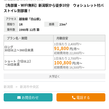
【角部屋・WIFI無料】新潟駅から徒歩10分 ウォシュレット付バ
ストイレ別部屋！
アクセス
越後線「白山駅」
間取り
1R
面積
23m²
築年数
1990年 12月 築
プラン名・期間
月額目安
1日当たり 2,400円～
ロング
91,800
円/月～
30日以上～360日未満
初期費用他 22,000円～
1日当たり 2,700円～
ショート【7日以上】
100,800
円/月～
～30日未満
初期費用他 16,500円～
大学近く
新潟県
新潟市中央区
お問合わせ
電話する