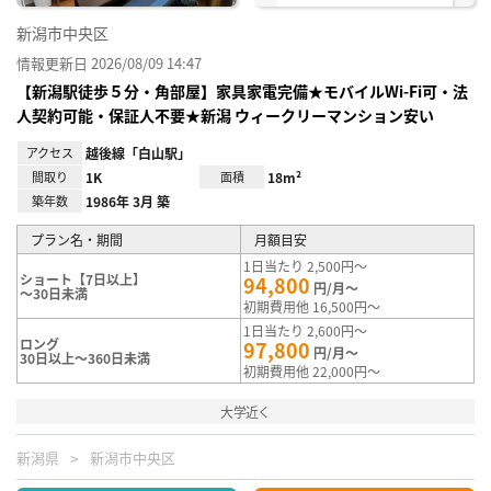
新潟市中央区
情報更新日 2026/08/09 14:47
【新潟駅徒歩５分・角部屋】家具家電完備★モバイルWi-Fi可・法
人契約可能・保証人不要★新潟 ウィークリーマンション安い
アクセス
越後線「白山駅」
間取り
1K
面積
18m²
築年数
1986年 3月 築
プラン名・期間
月額目安
1日当たり 2,500円～
ショート【7日以上】
94,800
円/月～
～30日未満
初期費用他 16,500円～
1日当たり 2,600円～
ロング
97,800
円/月～
30日以上～360日未満
初期費用他 22,000円～
大学近く
新潟県
新潟市中央区