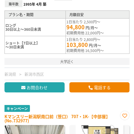
築年数
1995年 4月 築
プラン名・期間
月額目安
1日当たり 2,500円～
ロング
94,800
円/月～
30日以上～360日未満
初期費用他 22,000円～
1日当たり 2,800円～
ショート【7日以上】
103,800
円/月～
～30日未満
初期費用他 16,500円～
大学近く
新潟県
新潟市西区
お問合わせ
電話する
キャンペーン
Kマンスリー新潟駅南口前（笹口） 707・1K-【中部屋】
(No.732977)
お気
に入
り登