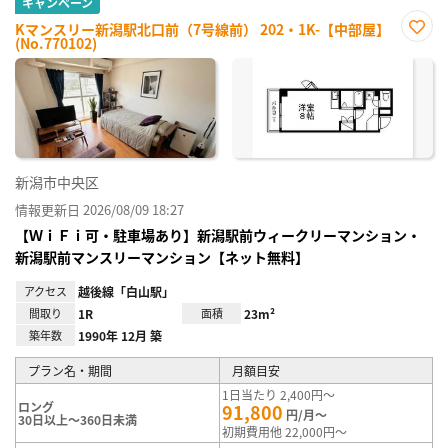
キャンペーン
Kマンスリー新潟駅北口前（7号線前） 202・1K-【中部屋】
(No.770102)
お気
に入
り登
録
新潟市中央区
情報更新日 2026/08/09 18:27
【ＷｉＦｉ可・駐車場あり】新潟駅前ウィークリーマンション・
新潟駅前マンスリーマンション【ネット無料】
アクセス
越後線「白山駅」
間取り
1R
面積
23m²
築年数
1990年 12月 築
プラン名・期間
月額目安
1日当たり 2,400円～
ロング
91,800
円/月～
30日以上～360日未満
初期費用他 22,000円～