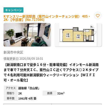
キャンペーン
Kマンスリー新潟駅南（紫竹山インターチェンジ前） 405・
2K-【中部屋】(No.717086)
お気
に入
り登
録
新潟市中央区
情報更新日 2026/08/09 18:01
【新潟駅南口まで徒歩１６分・駐車場完備】イオンモール新潟南
まで車で７分弁天ＩＣ、紫竹山ＩＣ近くでアクセス◎２Ｋタイプ
で４名利用可能🆗新潟駅前ウィークリーマンション【ＷＩＦＩ
可・オール電化】
アクセス
越後線「白山駅」
間取り
2K
面積
32m²
築年数
1992年 4月 築