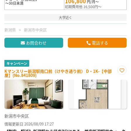
106,800
円/月～
～30日未満
初期費用他 16,500円～
大学近く
新潟県
新潟市中央区
お問合わせ
電話する
キャンペーン
Kマンスリー新潟駅南口前（けやき通り前） D・1K-【中部
屋】(No.841809)
お気
に入
り登
録
新潟市中央区
情報更新日 2026/08/09 17:27