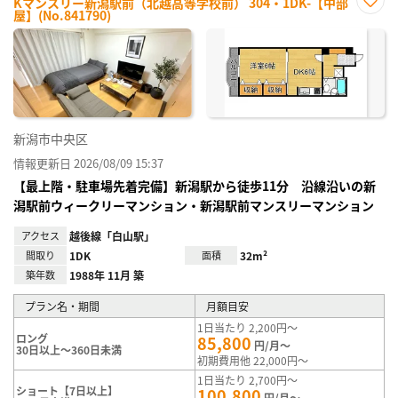
Kマンスリー新潟駅前（北越高等学校前） 304・1DK-【中部
屋】(No.841790)
お気
に入
り登
録
新潟市中央区
情報更新日 2026/08/09 15:37
【最上階・駐車場先着完備】新潟駅から徒歩11分 沿線沿いの新
潟駅前ウィークリーマンション・新潟駅前マンスリーマンション
アクセス
越後線「白山駅」
間取り
1DK
面積
32m²
築年数
1988年 11月 築
プラン名・期間
月額目安
1日当たり 2,200円～
ロング
85,800
円/月～
30日以上～360日未満
初期費用他 22,000円～
1日当たり 2,700円～
ショート【7日以上】
100,800
円/月～