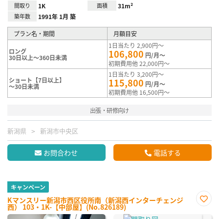
間取り
1K
面積
31m²
築年数
1991年 1月 築
プラン名・期間
月額目安
1日当たり 2,900円～
ロング
106,800
円/月～
30日以上～360日未満
初期費用他 22,000円～
1日当たり 3,200円～
ショート【7日以上】
115,800
円/月～
～30日未満
初期費用他 16,500円～
出張・研修向け
新潟県
新潟市中央区
お問合わせ
電話する
キャンペーン
Kマンスリー新潟市西区役所南（新潟西インターチェンジ
西） 103・1K-【中部屋】(No.826189)
お気
に入