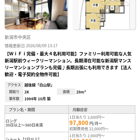
り登
録
新潟市中央区
情報更新日 2026/08/09 13:17
【ＷｉＦｉ完備・最大４名利用可能】ファミリー利用可能な人気
新潟駅前ウィークリーマンション。長期滞在可能な新潟駅マンス
リーマンションプランも完備♪長期出張にも利用できます【法人
歓迎・電子契約全物件可能】
アクセス
越後線「白山駅」
間取り
2K
面積
29m²
築年数
1994年 10月 築
プラン名・期間
月額目安
1日当たり 2,600円～
ロング
97,800
円/月～
30日以上～360日未満
初期費用他 22,000円～
1日当たり 2,900円～
ショート【7日以上】