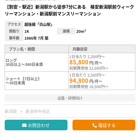
【割安・駅近】新潟駅から徒歩7分にある 格安新潟駅前ウィーク
リーマンション・新潟駅前マンスリーマンション
アクセス
越後線「白山駅」
間取り
1K
面積
20m²
築年数
1986年 7月 築
プラン名・期間
月額目安
1日当たり 2,200円～
ロング
85,800
円/月～
30日以上～360日未満
初期費用他 22,000円～
1日当たり 2,500円～
ショート【7日以上】
94,800
円/月～
～30日未満
初期費用他 16,500円～
出張・研修向け
新潟県
新潟市中央区
お問合わせ
電話する