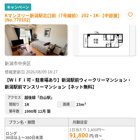
キャンペーン
Kマンスリー新潟駅北口前（7号線前） 202・1K-【中部屋】
(No.770102)
お気
に入
り登
録
新潟市中央区
情報更新日 2026/08/09 18:27
【ＷｉＦｉ可・駐車場あり】新潟駅前ウィークリーマンション・
新潟駅前マンスリーマンション【ネット無料】
アクセス
越後線「白山駅」
間取り
1R
面積
23m²
築年数
1990年 12月 築
プラン名・期間
月額目安
1日当たり 2,400円～
ロング
91,800
円/月～
30日以上～360日未満