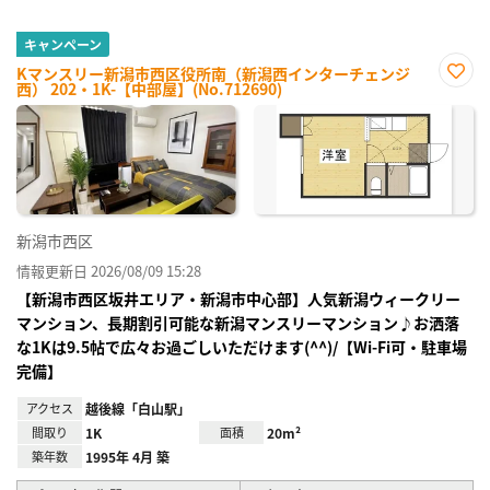
キャンペーン
Kマンスリー新潟市西区役所南（新潟西インターチェンジ
西） 202・1K-【中部屋】(No.712690)
お気
に入
り登
録
新潟市西区
情報更新日 2026/08/09 15:28
【新潟市西区坂井エリア・新潟市中心部】人気新潟ウィークリー
マンション、長期割引可能な新潟マンスリーマンション♪お洒落
な1Kは9.5帖で広々お過ごしいただけます(^^)/【Wi-Fi可・駐車場
完備】
アクセス
越後線「白山駅」
間取り
1K
面積
20m²
築年数
1995年 4月 築