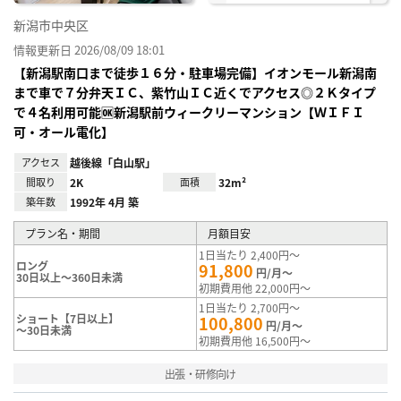
新潟市中央区
情報更新日 2026/08/09 18:01
【新潟駅南口まで徒歩１６分・駐車場完備】イオンモール新潟南
まで車で７分弁天ＩＣ、紫竹山ＩＣ近くでアクセス◎２Ｋタイプ
で４名利用可能🆗新潟駅前ウィークリーマンション【ＷＩＦＩ
可・オール電化】
アクセス
越後線「白山駅」
間取り
2K
面積
32m²
築年数
1992年 4月 築
プラン名・期間
月額目安
1日当たり 2,400円～
ロング
91,800
円/月～
30日以上～360日未満
初期費用他 22,000円～
1日当たり 2,700円～
ショート【7日以上】
100,800
円/月～
～30日未満
初期費用他 16,500円～
出張・研修向け