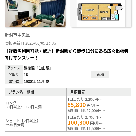
り登
録
新潟市中央区
情報更新日 2026/08/09 15:06
【複数名利用可能・駅近】新潟駅から徒歩11分にある広々出張者
向けマンスリー！
アクセス
越後線「白山駅」
間取り
1K
面積
築年数
1988年 11月 築
プラン名・期間
月額目安
1日当たり 2,200円～
ロング
85,800
円/月～
30日以上～360日未満
初期費用他 22,000円～
1日当たり 2,700円～
ショート【7日以上】
100,800
円/月～
～30日未満
初期費用他 16,500円～