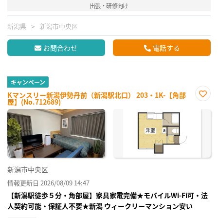
出張・研修向け
新潟県
新潟市中央区
お問合わせ
電話する
キャンペーン
Kマンスリー新潟伊勢丹前（新潟駅北口） 203・1K-【角部
屋】(No.712689)
お気
に入
り登
録
新潟市中央区
情報更新日 2026/08/09 14:47
【新潟駅徒歩５分・角部屋】家具家電完備★モバイルWi-Fi可・法
人契約可能・保証人不要★新潟 ウィークリーマンション安い