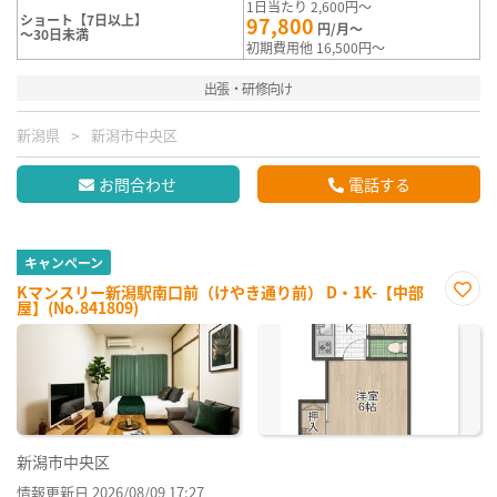
1日当たり 2,600円～
ショート【7日以上】
97,800
円/月～
～30日未満
初期費用他 16,500円～
出張・研修向け
新潟県
新潟市中央区
お問合わせ
電話する
キャンペーン
Kマンスリー新潟駅南口前（けやき通り前） D・1K-【中部
屋】(No.841809)
お気
に入
り登
録
新潟市中央区
情報更新日 2026/08/09 17:27