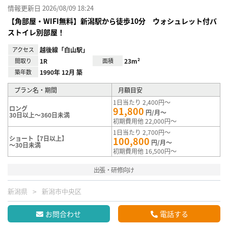
情報更新日 2026/08/09 18:24
【角部屋・WIFI無料】新潟駅から徒歩10分 ウォシュレット付バ
ストイレ別部屋！
アクセス
越後線「白山駅」
間取り
1R
面積
23m²
築年数
1990年 12月 築
プラン名・期間
月額目安
1日当たり 2,400円～
ロング
91,800
円/月～
30日以上～360日未満
初期費用他 22,000円～
1日当たり 2,700円～
ショート【7日以上】
100,800
円/月～
～30日未満
初期費用他 16,500円～
出張・研修向け
新潟県
新潟市中央区
お問合わせ
電話する