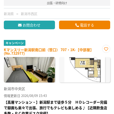
出張・研修向け
新潟県
新潟市西区
お問合わせ
電話する
キャンペーン
Kマンスリー新潟駅南口前（笹口） 707・1K-【中部屋】
(No.732977)
お気
に入
り登
録
新潟市中央区
情報更新日 2026/08/09 15:43
【高層マンション・】新潟駅まで徒歩５分 ＨＤレコーダー完備
で録画も楽々で出張、旅行でもテレビも楽しめる♪【近隣飲食店
多数・ＰＣ作業デスク完備】