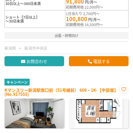
91,800
円/月～
30日以上～360日未満
初期費用他 22,000円～
1日当たり 2,700円～
ショート【7日以上】
100,800
円/月～
～30日未満
初期費用他 16,500円～
出張・研修向け
新潟県
新潟市中央区
お問合わせ
電話する
キャンペーン
Kマンスリー新潟駅南口前（51号線前） 606・1K-【中部屋】
(No.917555)
お気
に入
り登
録