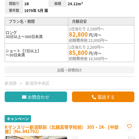
間取り
1R
面積
24.12m²
築年数
1979年 5月 築
プラン名・期間
月額目安
1日当たり 2,100円～
ロング
82,800
円/月～
30日以上～360日未満
初期費用他 22,000円～
1日当たり 2,200円～
ショート【7日以上】
85,800
円/月～
～30日未満
初期費用他 16,500円～
出張・研修向け
新潟県
新潟市中央区
お問合わせ
電話する
キャンペーン
Kマンスリー新潟駅前（北越高等学校前） 305・1K-【中部
屋】(No.841792)
お気
に入