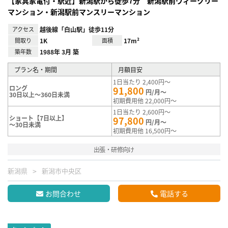
【家具家電付・駅近】新潟駅から徒歩7分 新潟駅前ウィークリー
マンション・新潟駅前マンスリーマンション
アクセス
越後線「白山駅」徒歩11分
間取り
1K
面積
17m²
築年数
1988年 3月 築
プラン名・期間
月額目安
1日当たり 2,400円～
ロング
91,800
円/月～
30日以上～360日未満
初期費用他 22,000円～
1日当たり 2,600円～
ショート【7日以上】
97,800
円/月～
～30日未満
初期費用他 16,500円～
出張・研修向け
新潟県
新潟市中央区
お問合わせ
電話する