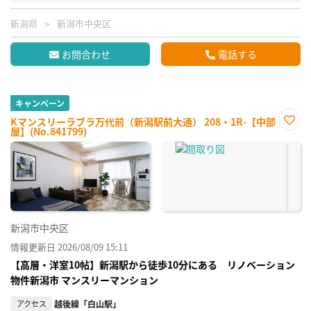
新潟県
新潟市中央区
お問合わせ
電話する
キャンペーン
Kマンスリーラブラ万代前（新潟駅前大通） 208・1R-【中部
屋】(No.841799)
お気
に入
り登
録
新潟市中央区
情報更新日 2026/08/09 15:11
【高層・洋室10帖】新潟駅から徒歩10分にある リノベーション
物件新潟市 マンスリーマンション
アクセス
越後線「白山駅」