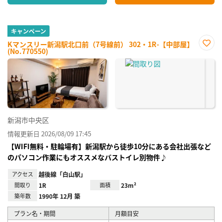
キャンペーン
Kマンスリー新潟駅北口前（7号線前） 302・1R-【中部屋】
(No.770550)
お気
に入
り登
録
新潟市中央区
情報更新日 2026/08/09 17:45
【WIFI無料・駐輪場有】新潟駅から徒歩10分にある会社出張など
のパソコン作業にもオススメなバストイレ別物件♪
アクセス
越後線「白山駅」
間取り
1R
面積
23m²
築年数
1990年 12月 築
プラン名・期間
月額目安