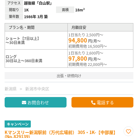
アクセス
越後線「白山駅」
間取り
1K
面積
18m²
築年数
1986年 3月 築
プラン名・期間
月額目安
1日当たり 2,500円～
ショート【7日以上】
94,800
円/月～
～30日未満
初期費用他 16,500円～
1日当たり 2,600円～
ロング
97,800
円/月～
30日以上～360日未満
初期費用他 22,000円～
出張・研修向け
新潟県
新潟市中央区
お問合わせ
電話する
キャンペーン
Kマンスリー新潟駅前（万代広場前） 305・1K-【中部屋】
(No.829139)