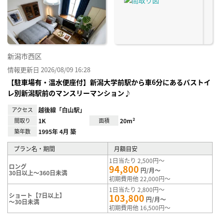
り登
録
新潟市西区
情報更新日 2026/08/09 16:28
【駐車場有・温水便座付】新潟大学前駅から車6分にあるバストイ
レ別新潟駅前のマンスリーマンション♪
アクセス
越後線「白山駅」
間取り
1K
面積
20m²
築年数
1995年 4月 築
プラン名・期間
月額目安
1日当たり 2,500円～
ロング
94,800
円/月～
30日以上～360日未満
初期費用他 22,000円～
1日当たり 2,800円～
ショート【7日以上】
103,800
円/月～
～30日未満
初期費用他 16,500円～