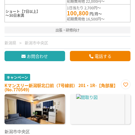
初期費用他 22,000円～
1日当たり 2,700円～
ショート【7日以上】
100,800
円/月～
～30日未満
初期費用他 16,500円～
出張・研修向け
新潟県
新潟市中央区
お問合わせ
電話する
キャンペーン
Kマンスリー新潟駅北口前（7号線前） 201・1R-【角部屋】
(No.770549)
お気
に入
り登
録
新潟市中央区