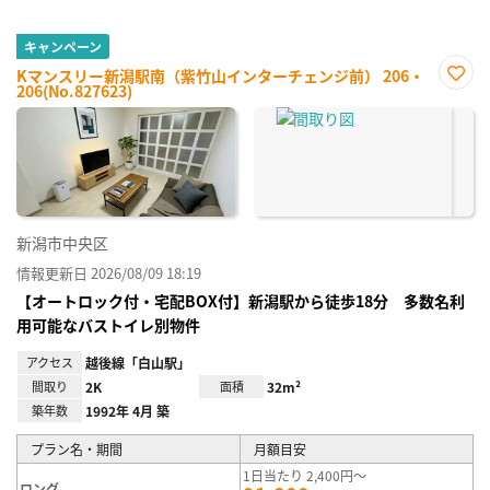
キャンペーン
Kマンスリー新潟駅南（紫竹山インターチェンジ前） 206・
206(No.827623)
お気
に入
り登
録
新潟市中央区
情報更新日 2026/08/09 18:19
【オートロック付・宅配BOX付】新潟駅から徒歩18分 多数名利
用可能なバストイレ別物件
アクセス
越後線「白山駅」
間取り
2K
面積
32m²
築年数
1992年 4月 築
プラン名・期間
月額目安
1日当たり 2,400円～
ロング