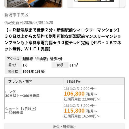
新潟市中央区
情報更新日 2026/08/09 15:20
【ＪＲ新潟駅まで徒歩２分・新潟駅前ウィークリーマンション】
３０日以上からの契約で割引可能な新潟駅前マンスリーマンショ
ンプランも♪家具家電完備★４０型テレビ完備【セパ・１Ｋでネ
ット無料、ＷｉＦｉ完備】
アクセス
越後線「白山駅」徒歩2分
間取り
1K
面積
31m²
築年数
1991年 1月 築
プラン名・期間
月額目安
1日当たり 2,900円～
ロング
106,800
円/月～
30日以上～360日未満
初期費用他 22,000円～
1日当たり 3,200円～
ショート【7日以上】
115,800
円/月～
～30日未満
初期費用他 16,500円～
出張・研修向け