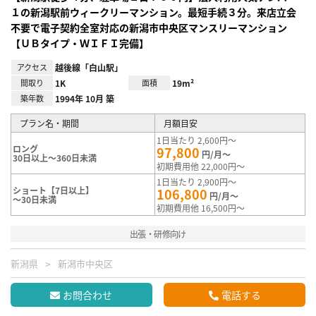
１の新潟駅前ウィークリーマンション。最短手続３分。来店立会
不要で電子契約全室対応の新潟市中央区マンスリーマンション
【ＵＢタイプ・ＷＩＦＩ完備】
アクセス
越後線「白山駅」
間取り
1K
面積
19m²
築年数
1994年 10月 築
プラン名・期間
月額目安
1日当たり 2,600円～
ロング
97,800
円/月～
30日以上～360日未満
初期費用他 22,000円～
1日当たり 2,900円～
ショート【7日以上】
106,800
円/月～
～30日未満
初期費用他 16,500円～
出張・研修向け
新潟県
新潟市中央区
お問合わせ
電話する