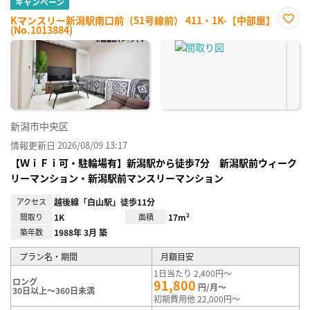
キャンペーン
Kマンスリー新潟駅南口前（51号線前） 411・1K-【中部屋】
(No.1013884)
お気
に入
り登
録
新潟市中央区
情報更新日 2026/08/09 13:17
【ＷｉＦｉ可・駐輪場有】新潟駅から徒歩7分 新潟駅前ウィーク
リーマンション・新潟駅前マンスリーマンション
アクセス
越後線「白山駅」徒歩11分
間取り
1K
面積
17m²
築年数
1988年 3月 築
プラン名・期間
月額目安
1日当たり 2,400円～
ロング
91,800
円/月～
30日以上～360日未満
初期費用他 22,000円～