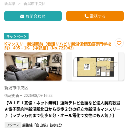
新潟県
新潟市中央区
お問合わせ
電話する
キャンペーン
Kマンスリー新潟駅前（看護リハビリ新潟保健医療専門学校
前） 405・1K-【中部屋】(No.722042)
お気
に入
り登
録
新潟市中央区
情報更新日 2026/08/09 16:33
【ＷｉＦｉ完備・ネット無料】遠隔テレビ会議など法人契約歓迎
★電子契約🆗新潟駅北口から徒歩２分の好立地新潟市マンスリー
♪【ラブラ万代まで徒歩８分・オール電化で女性にも人気♪】
アクセス
越後線「白山駅」徒歩2分