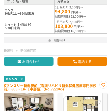
プラン名・期間
月額目安
1日当たり 2,500円～
ロング
94,800
円/月～
30日以上～360日未満
初期費用他 22,000円～
1日当たり 2,800円～
ショート【7日以上】
103,800
円/月～
～30日未満
初期費用他 16,500円～
出張・研修向け
新潟県
新潟市西区
お問合わせ
電話する
キャンペーン
Kマンスリー新潟駅前（看護リハビリ新潟保健医療専門学校
前） 805・1K-【中部屋】(No.722045)
お気
に入
り登
録