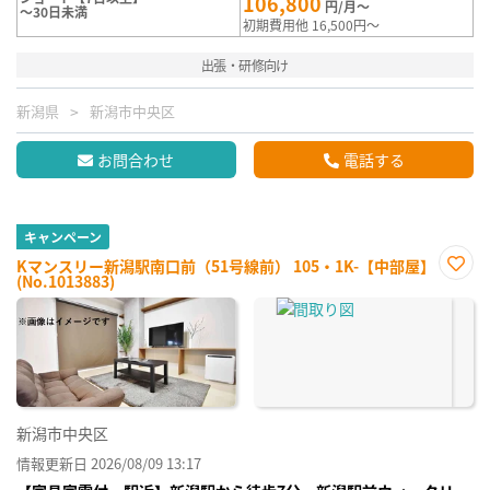
106,800
円/月～
～30日未満
初期費用他 16,500円～
出張・研修向け
新潟県
新潟市中央区
お問合わせ
電話する
キャンペーン
Kマンスリー新潟駅南口前（51号線前） 105・1K-【中部屋】
(No.1013883)
お気
に入
り登
録
新潟市中央区
情報更新日 2026/08/09 13:17