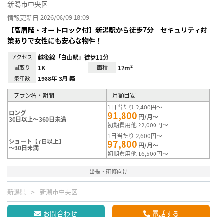
新潟市中央区
情報更新日 2026/08/09 18:09
【高層階・オートロック付】新潟駅から徒歩7分 セキュリティ対
策ありで女性にも安心な物件！
アクセス
越後線「白山駅」徒歩11分
間取り
1K
面積
17m²
築年数
1988年 3月 築
プラン名・期間
月額目安
1日当たり 2,400円～
ロング
91,800
円/月～
30日以上～360日未満
初期費用他 22,000円～
1日当たり 2,600円～
ショート【7日以上】
97,800
円/月～
～30日未満
初期費用他 16,500円～
出張・研修向け
新潟県
新潟市中央区
お問合わせ
電話する