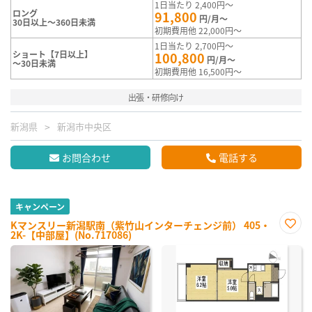
1日当たり 2,400円～
ロング
91,800
円/月～
30日以上～360日未満
初期費用他 22,000円～
1日当たり 2,700円～
ショート【7日以上】
100,800
円/月～
～30日未満
初期費用他 16,500円～
出張・研修向け
新潟県
新潟市中央区
お問合わせ
電話する
キャンペーン
Kマンスリー新潟駅南（紫竹山インターチェンジ前） 405・
2K-【中部屋】(No.717086)
お気
に入
り登
録