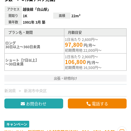
アクセス
越後線「白山駅」
間取り
1K
面積
22m²
築年数
1991年 3月 築
プラン名・期間
月額目安
1日当たり 2,600円～
ロング
97,800
円/月～
30日以上～360日未満
初期費用他 22,000円～
1日当たり 2,900円～
ショート【7日以上】
106,800
円/月～
～30日未満
初期費用他 16,500円～
出張・研修向け
新潟県
新潟市中央区
お問合わせ
電話する
キャンペーン