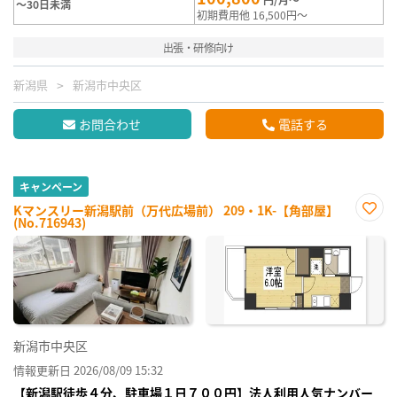
～30日未満
初期費用他 16,500円～
出張・研修向け
新潟県
新潟市中央区
お問合わせ
電話する
キャンペーン
Kマンスリー新潟駅前（万代広場前） 209・1K-【角部屋】
(No.716943)
お気
に入
り登
録
新潟市中央区
情報更新日 2026/08/09 15:32
【新潟駅徒歩４分、駐車場１日７００円】法人利用人気ナンバー