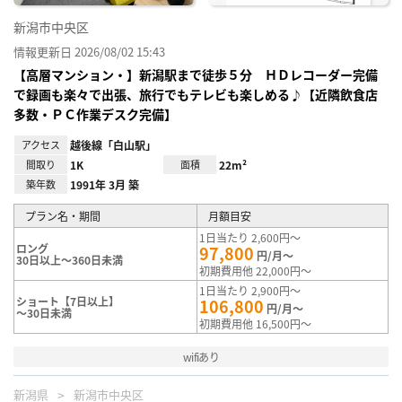
新潟市中央区
情報更新日 2026/08/02 15:43
【高層マンション・】新潟駅まで徒歩５分 ＨＤレコーダー完備
で録画も楽々で出張、旅行でもテレビも楽しめる♪【近隣飲食店
多数・ＰＣ作業デスク完備】
アクセス
越後線「白山駅」
間取り
1K
面積
22m²
築年数
1991年 3月 築
プラン名・期間
月額目安
1日当たり 2,600円～
ロング
97,800
円/月～
30日以上～360日未満
初期費用他 22,000円～
1日当たり 2,900円～
ショート【7日以上】
106,800
円/月～
～30日未満
初期費用他 16,500円～
wifiあり
新潟県
新潟市中央区