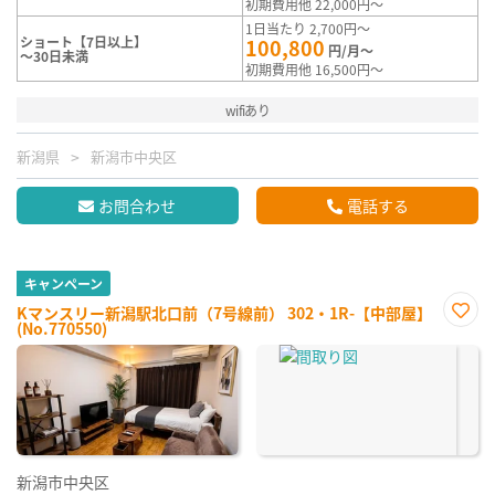
初期費用他 22,000円～
1日当たり 2,700円～
ショート【7日以上】
100,800
円/月～
～30日未満
初期費用他 16,500円～
wifiあり
新潟県
新潟市中央区
お問合わせ
電話する
キャンペーン
Kマンスリー新潟駅北口前（7号線前） 302・1R-【中部屋】
(No.770550)
お気
に入
り登
録
新潟市中央区