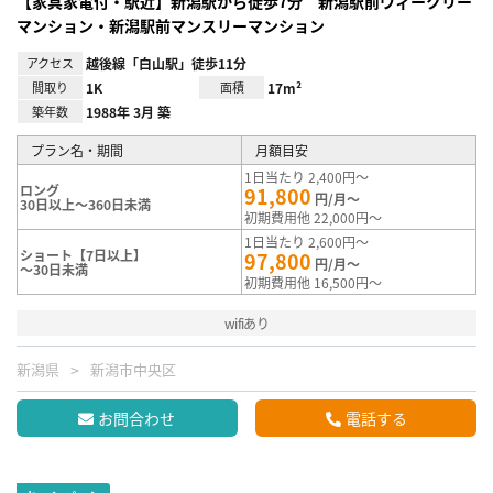
【家具家電付・駅近】新潟駅から徒歩7分 新潟駅前ウィークリー
マンション・新潟駅前マンスリーマンション
アクセス
越後線「白山駅」徒歩11分
間取り
1K
面積
17m²
築年数
1988年 3月 築
プラン名・期間
月額目安
1日当たり 2,400円～
ロング
91,800
円/月～
30日以上～360日未満
初期費用他 22,000円～
1日当たり 2,600円～
ショート【7日以上】
97,800
円/月～
～30日未満
初期費用他 16,500円～
wifiあり
新潟県
新潟市中央区
お問合わせ
電話する