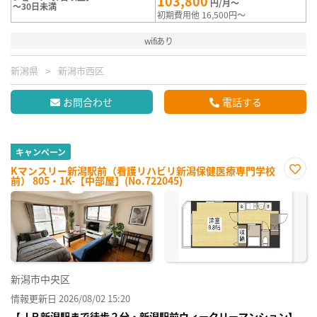
103,800
円/月～
～30日未満
初期費用他 16,500円～
wifiあり
新潟県
新潟市西区
お問合わせ
電話する
キャンペーン
Kマンスリー新潟駅前（看護リハビリ新潟保健医療専門学校
前） 805・1K-【中部屋】(No.722045)
お気
に入
り登
録
新潟市中央区
情報更新日 2026/08/02 15:20
【ＪＲ新潟駅まで徒歩２分・新潟駅前ウィークリーマンション】