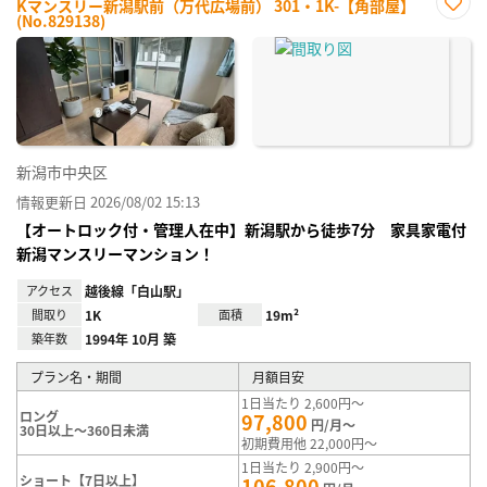
Kマンスリー新潟駅前（万代広場前） 301・1K-【角部屋】
(No.829138)
お気
に入
り登
録
新潟市中央区
情報更新日 2026/08/02 15:13
【オートロック付・管理人在中】新潟駅から徒歩7分 家具家電付
新潟マンスリーマンション！
アクセス
越後線「白山駅」
間取り
1K
面積
19m²
築年数
1994年 10月 築
プラン名・期間
月額目安
1日当たり 2,600円～
ロング
97,800
円/月～
30日以上～360日未満
初期費用他 22,000円～
1日当たり 2,900円～
ショート【7日以上】
106,800