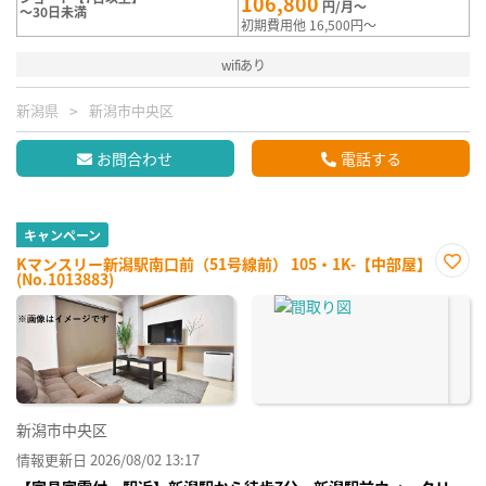
106,800
円/月～
～30日未満
初期費用他 16,500円～
wifiあり
新潟県
新潟市中央区
お問合わせ
電話する
キャンペーン
Kマンスリー新潟駅南口前（51号線前） 105・1K-【中部屋】
(No.1013883)
お気
に入
り登
録
新潟市中央区
情報更新日 2026/08/02 13:17