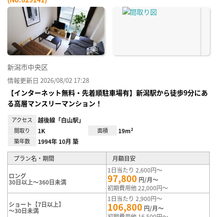
お気
に入
り登
録
新潟市中央区
情報更新日 2026/08/02 17:28
【インターネット無料・先着順駐車場有】新潟駅から徒歩9分にあ
る高層マンスリーマンション！
アクセス
越後線「白山駅」
間取り
1K
面積
19m²
築年数
1994年 10月 築
プラン名・期間
月額目安
1日当たり 2,600円～
ロング
97,800
円/月～
30日以上～360日未満
初期費用他 22,000円～
1日当たり 2,900円～
ショート【7日以上】
106,800
円/月～
～30日未満
初期費用他 16,500円～