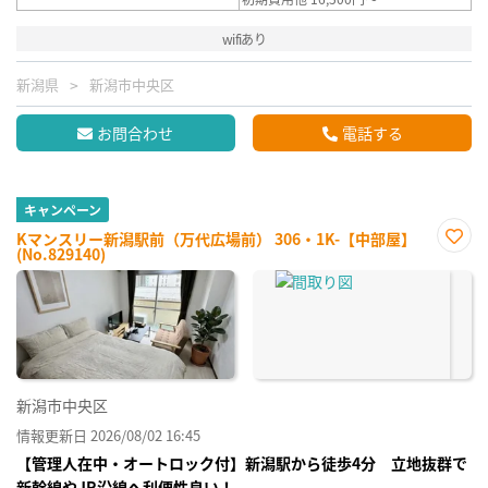
wifiあり
新潟県
新潟市中央区
お問合わせ
電話する
キャンペーン
Kマンスリー新潟駅前（万代広場前） 306・1K-【中部屋】
(No.829140)
お気
に入
り登
録
新潟市中央区
情報更新日 2026/08/02 16:45
【管理人在中・オートロック付】新潟駅から徒歩4分 立地抜群で
新幹線やJR沿線へ利便性良い！