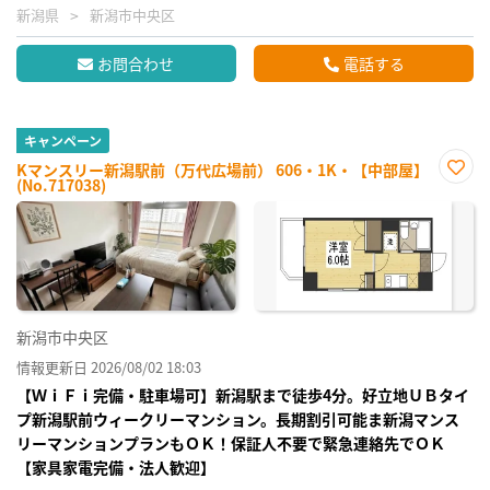
新潟県
新潟市中央区
お問合わせ
電話する
キャンペーン
Kマンスリー新潟駅前（万代広場前） 606・1K・【中部屋】
(No.717038)
お気
に入
り登
録
新潟市中央区
情報更新日 2026/08/02 18:03
【ＷｉＦｉ完備・駐車場可】新潟駅まで徒歩4分。好立地ＵＢタイ
プ新潟駅前ウィークリーマンション。長期割引可能ま新潟マンス
リーマンションプランもＯＫ！保証人不要で緊急連絡先でＯＫ
【家具家電完備・法人歓迎】