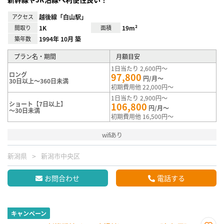
アクセス
越後線「白山駅」
間取り
1K
面積
19m²
築年数
1994年 10月 築
プラン名・期間
月額目安
1日当たり 2,600円～
ロング
97,800
円/月～
30日以上～360日未満
初期費用他 22,000円～
1日当たり 2,900円～
ショート【7日以上】
106,800
円/月～
～30日未満
初期費用他 16,500円～
wifiあり
新潟県
新潟市中央区
お問合わせ
電話する
キャンペーン