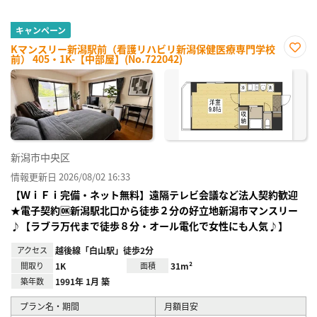
キャンペーン
Kマンスリー新潟駅前（看護リハビリ新潟保健医療専門学校
前） 405・1K-【中部屋】(No.722042)
お気
に入
り登
録
新潟市中央区
情報更新日 2026/08/02 16:33
【ＷｉＦｉ完備・ネット無料】遠隔テレビ会議など法人契約歓迎
★電子契約🆗新潟駅北口から徒歩２分の好立地新潟市マンスリー
♪【ラブラ万代まで徒歩８分・オール電化で女性にも人気♪】
アクセス
越後線「白山駅」徒歩2分
間取り
1K
面積
31m²
築年数
1991年 1月 築
プラン名・期間
月額目安