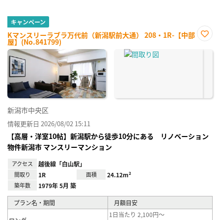
キャンペーン
Kマンスリーラブラ万代前（新潟駅前大通） 208・1R-【中部
屋】(No.841799)
お気
に入
り登
録
新潟市中央区
情報更新日 2026/08/02 15:11
【高層・洋室10帖】新潟駅から徒歩10分にある リノベーション
物件新潟市 マンスリーマンション
アクセス
越後線「白山駅」
間取り
1R
面積
24.12m²
築年数
1979年 5月 築
プラン名・期間
月額目安
1日当たり 2,100円～