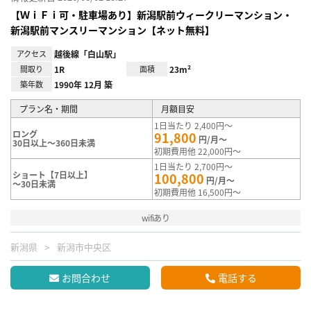
【ＷｉＦｉ可・駐車場あり】新潟駅前ウィークリーマンション・
新潟駅前マンスリーマンション【ネット無料】
アクセス
越後線「白山駅」
間取り
1R
面積
23m²
築年数
1990年 12月 築
プラン名・期間
月額目安
1日当たり 2,400円～
ロング
91,800
円/月～
30日以上～360日未満
初期費用他 22,000円～
1日当たり 2,700円～
ショート【7日以上】
100,800
円/月～
～30日未満
初期費用他 16,500円～
wifiあり
新潟県
新潟市中央区
お問合わせ
電話する