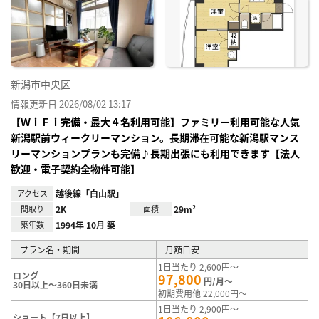
り登
録
新潟市中央区
情報更新日 2026/08/02 13:17
【ＷｉＦｉ完備・最大４名利用可能】ファミリー利用可能な人気
新潟駅前ウィークリーマンション。長期滞在可能な新潟駅マンス
リーマンションプランも完備♪長期出張にも利用できます【法人
歓迎・電子契約全物件可能】
アクセス
越後線「白山駅」
間取り
2K
面積
29m²
築年数
1994年 10月 築
プラン名・期間
月額目安
1日当たり 2,600円～
ロング
97,800
円/月～
30日以上～360日未満
初期費用他 22,000円～
1日当たり 2,900円～
ショート【7日以上】