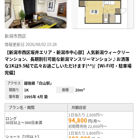
り登
録
新潟市西区
情報更新日 2026/08/02 15:28
【新潟市西区坂井エリア・新潟市中心部】人気新潟ウィークリー
マンション、長期割引可能な新潟マンスリーマンション♪お洒落
な1Kは9.5帖で広々お過ごしいただけます(^^)/【Wi-Fi可・駐車場
完備】
アクセス
越後線「白山駅」
間取り
1K
面積
20m²
築年数
1995年 4月 築
プラン名・期間
月額目安
1日当たり 2,500円～
ロング
94,800
円/月～
30日以上～360日未満
初期費用他 22,000円～
1日当たり 2,800円～
ショート【7日以上】