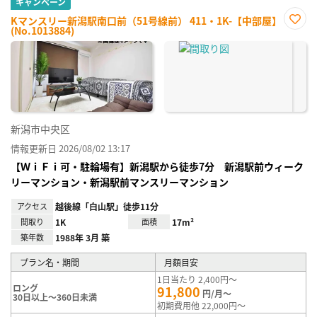
キャンペーン
Kマンスリー新潟駅南口前（51号線前） 411・1K-【中部屋】
(No.1013884)
お気
に入
り登
録
新潟市中央区
情報更新日 2026/08/02 13:17
【ＷｉＦｉ可・駐輪場有】新潟駅から徒歩7分 新潟駅前ウィーク
リーマンション・新潟駅前マンスリーマンション
アクセス
越後線「白山駅」徒歩11分
間取り
1K
面積
17m²
築年数
1988年 3月 築
プラン名・期間
月額目安
1日当たり 2,400円～
ロング
91,800
円/月～
30日以上～360日未満
初期費用他 22,000円～