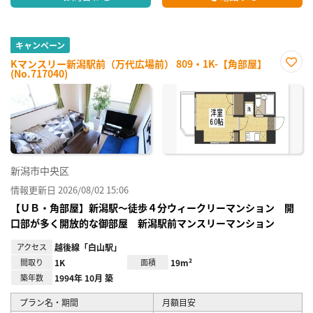
キャンペーン
Kマンスリー新潟駅前（万代広場前） 809・1K-【角部屋】
(No.717040)
お気
に入
り登
録
新潟市中央区
情報更新日 2026/08/02 15:06
【ＵＢ・角部屋】新潟駅～徒歩４分ウィークリーマンション 開
口部が多く開放的な御部屋 新潟駅前マンスリーマンション
アクセス
越後線「白山駅」
間取り
1K
面積
19m²
築年数
1994年 10月 築
プラン名・期間
月額目安