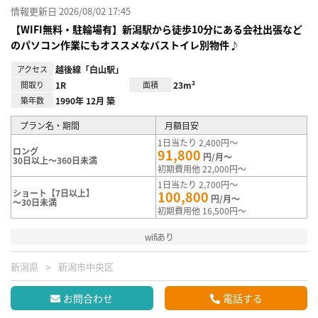
情報更新日 2026/08/02 17:45
【WIFI無料・駐輪場有】新潟駅から徒歩10分にある会社出張など
のパソコン作業にもオススメなバストイレ別物件♪
アクセス
越後線「白山駅」
間取り
1R
面積
23m²
築年数
1990年 12月 築
プラン名・期間
月額目安
1日当たり 2,400円～
ロング
91,800
円/月～
30日以上～360日未満
初期費用他 22,000円～
1日当たり 2,700円～
ショート【7日以上】
100,800
円/月～
～30日未満
初期費用他 16,500円～
wifiあり
新潟県
新潟市中央区
お問合わせ
電話する