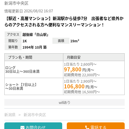
新潟市中央区
情報更新日 2026/08/02 16:07
【駅近・高層マンション】新潟駅から徒歩7分 出張者など県外か
らのアクセスされる方へ便利なマンスリーマンション！
アクセス
越後線「白山駅」
間取り
1K
面積
19m²
築年数
1994年 10月 築
プラン名・期間
月額目安
1日当たり 2,600円～
ロング
97,800
円/月～
30日以上～360日未満
初期費用他 22,000円～
1日当たり 2,900円～
ショート【7日以上】
106,800
円/月～
～30日未満
初期費用他 16,500円～
wifiあり
新潟県
新潟市中央区
お問合わせ
電話する