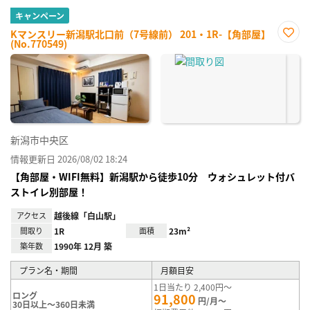
キャンペーン
Kマンスリー新潟駅北口前（7号線前） 201・1R-【角部屋】
(No.770549)
お気
に入
り登
録
新潟市中央区
情報更新日 2026/08/02 18:24
【角部屋・WIFI無料】新潟駅から徒歩10分 ウォシュレット付バ
ストイレ別部屋！
アクセス
越後線「白山駅」
間取り
1R
面積
23m²
築年数
1990年 12月 築
プラン名・期間
月額目安
1日当たり 2,400円～
ロング
91,800
円/月～
30日以上～360日未満