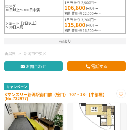
1日当たり 2,900円～
ロング
106,800
円/月～
30日以上～360日未満
初期費用他 22,000円～
1日当たり 3,200円～
ショート【7日以上】
115,800
円/月～
～30日未満
初期費用他 16,500円～
wifiあり
新潟県
新潟市中央区
お問合わせ
電話する
キャンペーン
Kマンスリー新潟駅南口前（笹口） 707・1K-【中部屋】
(No.732977)
お気
に入
り登
録