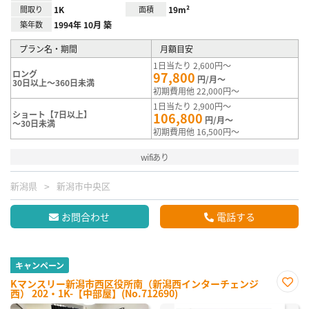
間取り
1K
面積
19m²
築年数
1994年 10月 築
プラン名・期間
月額目安
1日当たり 2,600円～
ロング
97,800
円/月～
30日以上～360日未満
初期費用他 22,000円～
1日当たり 2,900円～
ショート【7日以上】
106,800
円/月～
～30日未満
初期費用他 16,500円～
wifiあり
新潟県
新潟市中央区
お問合わせ
電話する
キャンペーン
Kマンスリー新潟市西区役所南（新潟西インターチェンジ
西） 202・1K-【中部屋】(No.712690)
お気
に入