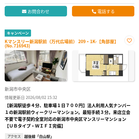
お問合わせ
電話する
キャンペーン
Kマンスリー新潟駅前（万代広場前） 209・1K-【角部屋】
(No.716943)
お気
に入
り登
録
新潟市中央区
情報更新日 2026/08/02 15:32
【新潟駅徒歩４分、駐車場１日７００円】法人利用人気ナンバー
１の新潟駅前ウィークリーマンション。最短手続３分。来店立会
不要で電子契約全室対応の新潟市中央区マンスリーマンション
【ＵＢタイプ・ＷＩＦＩ完備】
アクセス
越後線「白山駅」