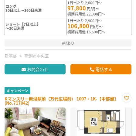
1日当たり 2,600円～
ロング
97,800
円/月～
30日以上～360日未満
初期費用他 22,000円～
1日当たり 2,900円～
ショート【7日以上】
106,800
円/月～
～30日未満
初期費用他 16,500円～
wifiあり
新潟県
新潟市中央区
お問合わせ
電話する
キャンペーン
Kマンスリー新潟駅前（万代広場前） 1007・1K-【中部屋】
(No.717042)
お気
に入
り登
録