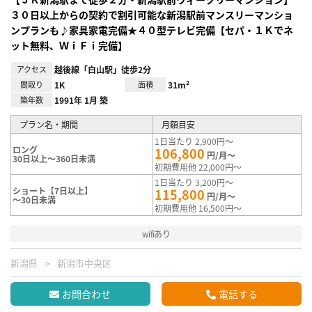
３０日以上からの契約で割引可能な新潟駅前マンスリーマンショ
ンプランも♪家具家電完備★４０型テレビ完備【セパ・１Ｋでネ
ット無料、ＷｉＦｉ完備】
アクセス
越後線「白山駅」徒歩2分
間取り
1K
面積
31m²
築年数
1991年 1月 築
プラン名・期間
月額目安
1日当たり 2,900円～
ロング
106,800
円/月～
30日以上～360日未満
初期費用他 22,000円～
1日当たり 3,200円～
ショート【7日以上】
115,800
円/月～
～30日未満
初期費用他 16,500円～
wifiあり
新潟県
新潟市中央区
お問合わせ
電話する