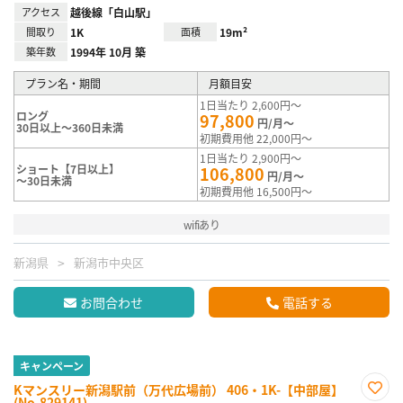
アクセス
越後線「白山駅」
間取り
1K
面積
19m²
築年数
1994年 10月 築
プラン名・期間
月額目安
1日当たり 2,600円～
ロング
97,800
円/月～
30日以上～360日未満
初期費用他 22,000円～
1日当たり 2,900円～
ショート【7日以上】
106,800
円/月～
～30日未満
初期費用他 16,500円～
wifiあり
新潟県
新潟市中央区
お問合わせ
電話する
キャンペーン
Kマンスリー新潟駅前（万代広場前） 406・1K-【中部屋】
(No.829141)