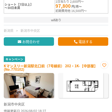
1日当たり 2,600円～
ショート【7日以上】
97,800
円/月～
～30日未満
初期費用他 16,500円～
wifiあり
新潟県
新潟市中央区
お問合わせ
電話する
キャンペーン
Kマンスリー新潟駅北口前（7号線前） 202・1K-【中部屋】
(No.770102)
お気
に入
り登
録
新潟市中央区
情報更新日 2026/08/02 18:27