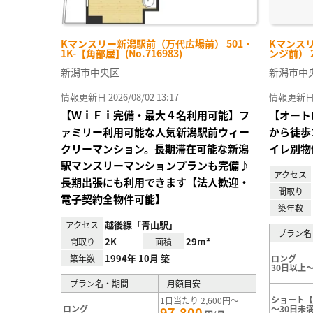
Kマンスリー新潟駅前（万代広場前） 501・
Kマンス
1K-【角部屋】(No.716983)
ンジ前） 20
新潟市中央区
新潟市中
情報更新日 2026/08/02 13:17
情報更新日 20
【ＷｉＦｉ完備・最大４名利用可能】フ
【オート
ァミリー利用可能な人気新潟駅前ウィー
から徒歩
クリーマンション。長期滞在可能な新潟
イレ別物
駅マンスリーマンションプランも完備♪
アクセス
長期出張にも利用できます【法人歓迎・
間取り
電子契約全物件可能】
築年数
越後線「青山駅」
アクセス
プラン名
2K
29m²
間取り
面積
1994年 10月 築
築年数
ロング
30日以上～
プラン名・期間
月額目安
ショート【
1日当たり 2,600円～
ロング
～30日未
97,800