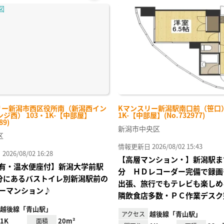
お気
に入
り登
録
リー新潟市西区役所南（新潟西イン
Kマンスリー新潟駅南口前（笹口） 
ジ西） 103・1K-【中部屋】
1K-【中部屋】(No.732977)
89)
新潟市中央区
区
情報更新日 2026/08/02 15:43
26/08/02 16:28
【高層マンション・】新潟駅ま
有・温水便座付】新潟大学前駅
分 ＨＤレコーダー完備で録画
分にあるバストイレ別新潟駅前の
出張、旅行でもテレビも楽しめ
ーマンション♪
隣飲食店多数・ＰＣ作業デスク
越後線「青山駅」
越後線「青山駅」
アクセス
1K
20m²
面積