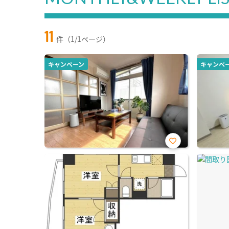
11
件（1/1ページ）
キャンペーン
キャンペ
お気
に入
り登
録