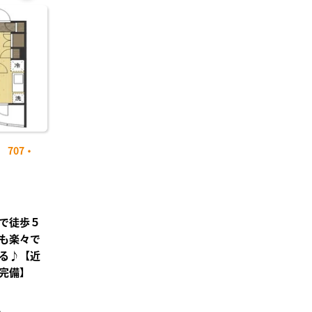
お気
に入
り登
録
707・
で徒歩５
も楽々で
る♪【近
完備】