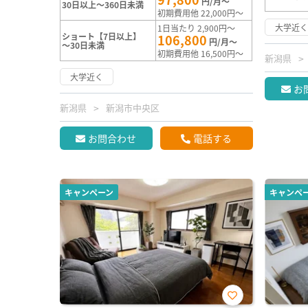
円/月～
30日以上～360日未満
初期費用他 22,000円～
大学近
1日当たり 2,900円～
ショート【7日以上】
106,800
円/月～
～30日未満
初期費用他 16,500円～
新潟県
大学近く
お
新潟県
新潟市中央区
お問合わせ
電話する
キャンペーン
キャンペ