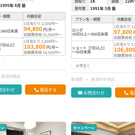
1K
22m
間取り
面積
1995年 4月 築
1991年 3月 築
築年数
・期間
月額目安
プラン名・期間
月額目安
1日当たり 2,500円～
1日当たり 2,
94,800
円/月～
ロング
97,800
360日未満
30日以上～360日未満
初期費用他 22,000円～
初期費用他 2
1日当たり 2,800円～
1日当たり 2,
7日以上】
103,800
円/月～
ショート【7日以上】
106,80
満
～30日未満
初期費用他 16,500円～
初期費用他 1
く
大学近く
新潟市西区
新潟県
新潟市中央区
問合わせ
電話する
お問合わせ
電
ーン
キャンペーン