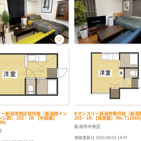
お気
に入
り登
録
リー新潟市西区役所南（新潟西イン
Kマンスリー新潟伊勢丹前（新潟
ジ西） 202・1K-【中部屋】
203・1K-【角部屋】(No.712689)
90)
新潟市中央区
区
情報更新日 2026/08/02 14:47