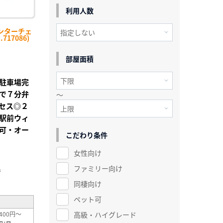
利用人数
ンターチェ
717086)
部屋面積
駐車場完
で７分弁
～
セス◎２
潟駅前ウィ
可・オー
こだわり条件
女性向け
ファミリー向け
²
同棲向け
ペット可
高級・ハイグレード
400円～