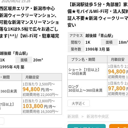
26/08/02 15:28
【新潟駅徒歩５分・角部屋】家
西区坂井エリア・新潟市中心
備★モバイルWi-Fi可・法人
新潟ウィークリーマンション、
証人不要★新潟 ウィークリー
可能な新潟マンスリーマンショ
安い
落な1Kは9.5帖で広々お過ごし
す(^^)/【Wi-Fi可・駐車場完
越後線「青山駅」
アクセス
1K
18m
間取り
面積
1986年 3月 築
築年数
越後線「青山駅」
プラン名・期間
月額目安
1K
20m²
面積
1日当たり 2,
1995年 4月 築
ショート【7日以上】
94,800
～30日未満
初期費用他 1
・期間
月額目安
1日当たり 2,
1日当たり 2,500円～
ロング
97,800
94,800
円/月～
30日以上～360日未満
360日未満
初期費用他 2
初期費用他 22,000円～
1日当たり 2,800円～
大学近く
7日以上】
103,800
円/月～
満
初期費用他 16,500円～
新潟県
新潟市中央区
く