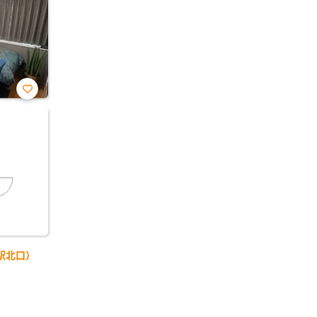
お気
に入
り登
録
駅北口）