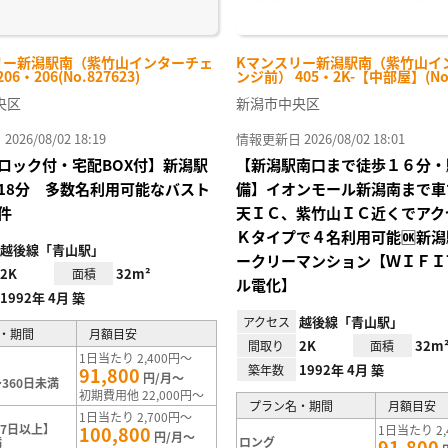
リー新潟駅南（紫竹山インターチェ
Kマンスリー新潟駅南（紫竹山イ
6・206(No.827623)
ンジ前） 405・2K-【中部屋】(No.
央区
新潟市中央区
26/08/02 18:19
情報更新日 2026/08/02 18:01
ロック付・宅配BOX付】新潟駅
【新潟駅南口まで徒歩１６分・
18分 多数名利用可能なバスト
備】イオンモール新潟南まで車
件
天ＩＣ、紫竹山ＩＣ近くでアク
Ｋタイプで４名利用可能🆗新
越後線「青山駅」
ークリーマンション【ＷＩＦＩ
2K
32m²
面積
ル電化】
1992年 4月 築
越後線「青山駅」
アクセス
・期間
月額目安
2K
32m
間取り
面積
1日当たり 2,400円～
1992年 4月 築
築年数
91,800
円/月～
360日未満
初期費用他 22,000円～
プラン名・期間
月額目安
1日当たり 2,700円～
7日以上】
100,800
1日当たり 2,
円/月～
満
ロング
91,800