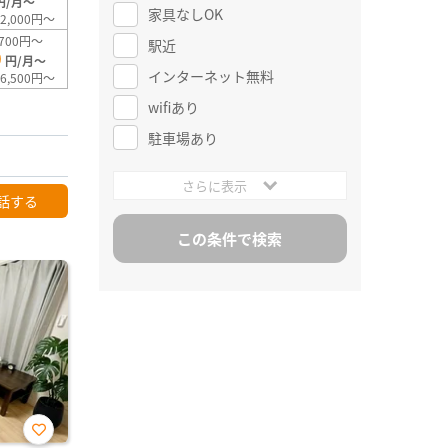
円/月～
家具なしOK
2,000円～
700円～
駅近
0
円/月～
インターネット無料
6,500円～
wifiあり
駐車場あり
さらに表示
話する