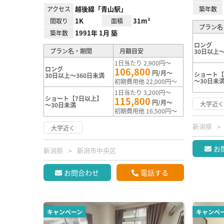
越後線「青山駅」
アクセス
築年数
1K
31m²
間取り
面積
プラン名
1991年 1月 築
築年数
ロング
プラン名・期間
月額目安
30日以上～
1日当たり 2,900円～
ロング
106,800
円/月～
ショート【
30日以上～360日未満
～30日未
初期費用他 22,000円～
1日当たり 3,200円～
ショート【7日以上】
115,800
円/月～
大学近
～30日未満
初期費用他 16,500円～
新潟県
大学近く
お
新潟県
新潟市中央区
お問合わせ
電話する
キャンペーン
キャンペ