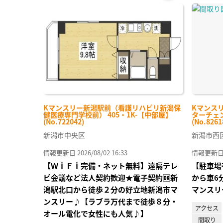
お気
に入
り登
録
Kマンスリー新潟駅前（看護リハビリ新潟保
Kマンス
健医療専門学校前） 405・1K-【中部屋】
ターチェン
(No.722042)
(No.8261
新潟市中央区
新潟市西
情報更新日 2026/08/02 16:33
情報更新日 20
【ＷｉＦｉ完備・ネット無料】遠隔テレ
【駐車場
ビ会議など法人契約歓迎★電子契約🆗新
から車6
潟駅北口から徒歩２分の好立地新潟市マ
マンスリ
ンスリー♪【ラブラ万代まで徒歩８分・
アクセス
オール電化で女性にも人気♪】
間取り