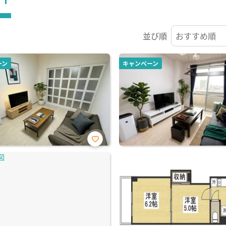
並び順
ーン
キャンペーン
お気
に入
り登
録