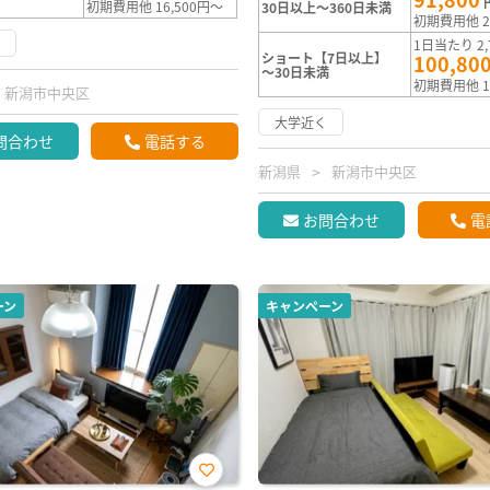
初期費用他 16,500円～
30日以上～360日未満
初期費用他 2
く
1日当たり 2,
ショート【7日以上】
100,80
～30日未満
初期費用他 1
新潟市中央区
大学近く
問合わせ
電話する
新潟県
新潟市中央区
お問合わせ
電
ーン
キャンペーン