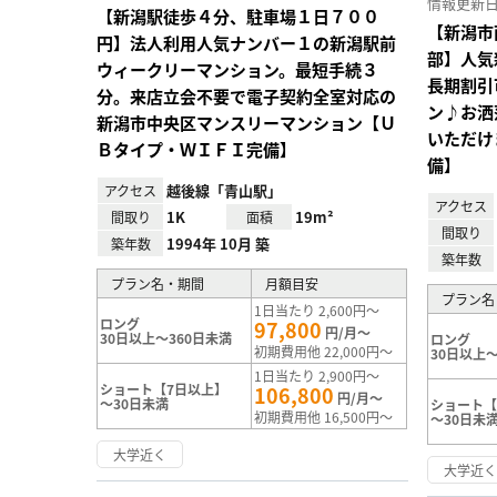
情報更新日 20
【新潟駅徒歩４分、駐車場１日７００
【新潟市
円】法人利用人気ナンバー１の新潟駅前
部】人気
ウィークリーマンション。最短手続３
長期割引
分。来店立会不要で電子契約全室対応の
ン♪お洒
新潟市中央区マンスリーマンション【Ｕ
いただけま
Ｂタイプ・ＷＩＦＩ完備】
備】
越後線「青山駅」
アクセス
アクセス
1K
19m²
間取り
面積
間取り
1994年 10月 築
築年数
築年数
プラン名・期間
月額目安
プラン名
1日当たり 2,600円～
ロング
97,800
円/月～
30日以上～360日未満
ロング
初期費用他 22,000円～
30日以上～
1日当たり 2,900円～
ショート【7日以上】
106,800
円/月～
～30日未満
ショート【
初期費用他 16,500円～
～30日未
大学近く
大学近