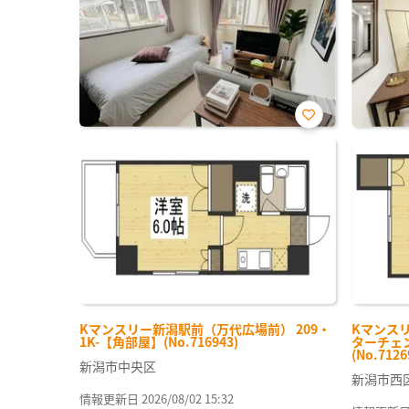
お気
に入
り登
録
Kマンスリー新潟駅前（万代広場前） 209・
Kマンス
1K-【角部屋】(No.716943)
ターチェン
(No.7126
新潟市中央区
新潟市西
情報更新日 2026/08/02 15:32