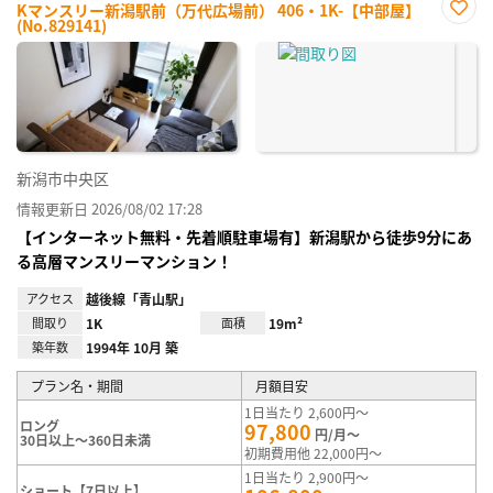
Kマンスリー新潟駅前（万代広場前） 406・1K-【中部屋】
(No.829141)
お気
に入
り登
録
新潟市中央区
情報更新日 2026/08/02 17:28
【インターネット無料・先着順駐車場有】新潟駅から徒歩9分にあ
る高層マンスリーマンション！
アクセス
越後線「青山駅」
間取り
1K
面積
19m²
築年数
1994年 10月 築
プラン名・期間
月額目安
1日当たり 2,600円～
ロング
97,800
円/月～
30日以上～360日未満
初期費用他 22,000円～
1日当たり 2,900円～
ショート【7日以上】