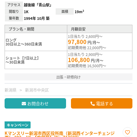
アクセス
越後線「青山駅」
間取り
1K
面積
19m²
築年数
1994年 10月 築
プラン名・期間
月額目安
1日当たり 2,600円～
ロング
97,800
円/月～
30日以上～360日未満
初期費用他 22,000円～
1日当たり 2,900円～
ショート【7日以上】
106,800
円/月～
～30日未満
初期費用他 16,500円～
出張・研修向け
新潟県
新潟市中央区
お問合わせ
電話する
キャンペーン
Kマンスリー新潟市西区役所南（新潟西インターチェンジ