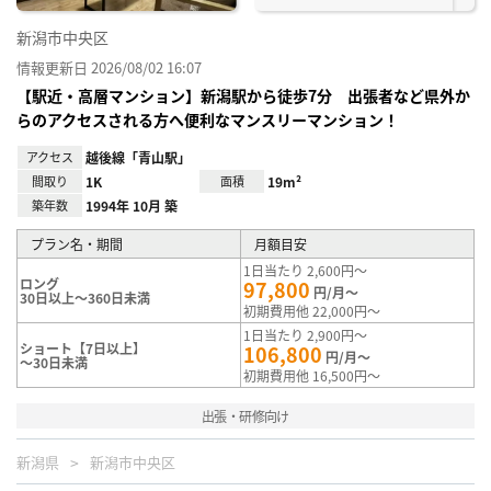
新潟市中央区
情報更新日 2026/08/02 16:07
【駅近・高層マンション】新潟駅から徒歩7分 出張者など県外か
らのアクセスされる方へ便利なマンスリーマンション！
アクセス
越後線「青山駅」
間取り
1K
面積
19m²
築年数
1994年 10月 築
プラン名・期間
月額目安
1日当たり 2,600円～
ロング
97,800
円/月～
30日以上～360日未満
初期費用他 22,000円～
1日当たり 2,900円～
ショート【7日以上】
106,800
円/月～
～30日未満
初期費用他 16,500円～
出張・研修向け
新潟県
新潟市中央区