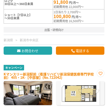
ロング
91,800
円/月～
30日以上～360日未満
初期費用他 22,000円～
1日当たり 2,700円～
ショート【7日以上】
100,800
円/月～
～30日未満
初期費用他 16,500円～
出張・研修向け
新潟県
新潟市中央区
お問合わせ
電話する
キャンペーン
Kマンスリー新潟駅前（看護リハビリ新潟保健医療専門学校
前） 405・1K-【中部屋】(No.722042)
お気
に入
り登
録