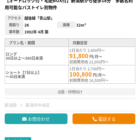
【オートロック付・宅配BOX付】新潟駅から徒歩18分 多数名利
用可能なバストイレ別物件
アクセス
越後線「青山駅」
間取り
2K
面積
32m²
築年数
1992年 4月 築
プラン名・期間
月額目安
1日当たり 2,400円～
ロング
91,800
円/月～
30日以上～360日未満
初期費用他 22,000円～
1日当たり 2,700円～
ショート【7日以上】
100,800
円/月～
～30日未満
初期費用他 16,500円～
出張・研修向け
新潟県
新潟市中央区
お問合わせ
電話する