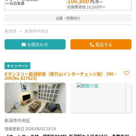
106,800
円/月～
～30日未満
初期費用他 16,500円～
出張・研修向け
新潟県
新潟市中央区
お問合わせ
電話する
キャンペーン
Kマンスリー新潟駅南（紫竹山インターチェンジ前） 206・
206(No.827623)
お気
に入
り登
録
新潟市中央区
情報更新日 2026/08/02 18:19