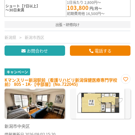
1日当たり 2,800円～
ショート【7日以上】
103,800
円/月～
～30日未満
初期費用他 16,500円～
出張・研修向け
新潟県
新潟市西区
お問合わせ
電話する
キャンペーン
Kマンスリー新潟駅前（看護リハビリ新潟保健医療専門学校
前） 805・1K-【中部屋】(No.722045)
お気
に入
り登
録
新潟市中央区
情報更新日 2026/08/02 15:20