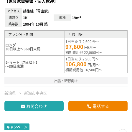
【家具家電完備・法人歓迎】
アクセス
越後線「青山駅」
間取り
1K
面積
19m²
築年数
1994年 10月 築
プラン名・期間
月額目安
1日当たり 2,600円～
ロング
97,800
円/月～
30日以上～360日未満
初期費用他 22,000円～
1日当たり 2,900円～
ショート【7日以上】
106,800
円/月～
～30日未満
初期費用他 16,500円～
出張・研修向け
新潟県
新潟市中央区
お問合わせ
電話する
キャンペーン