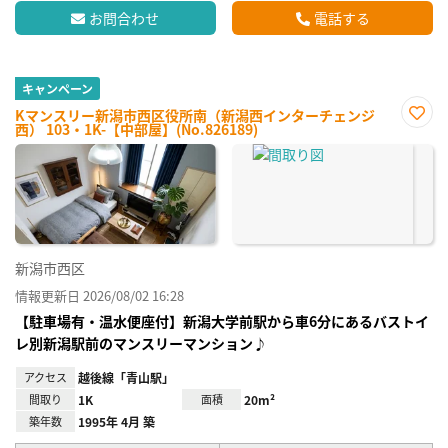
お問合わせ
電話する
キャンペーン
Kマンスリー新潟市西区役所南（新潟西インターチェンジ
西） 103・1K-【中部屋】(No.826189)
お気
に入
り登
録
新潟市西区
情報更新日 2026/08/02 16:28
【駐車場有・温水便座付】新潟大学前駅から車6分にあるバストイ
レ別新潟駅前のマンスリーマンション♪
アクセス
越後線「青山駅」
間取り
1K
面積
20m²
築年数
1995年 4月 築