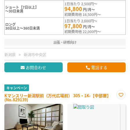
1日当たり 2,500円～
ショート【7日以上】
94,800
円/月～
～30日未満
初期費用他 16,500円～
1日当たり 2,600円～
ロング
97,800
円/月～
30日以上～360日未満
初期費用他 22,000円～
出張・研修向け
新潟県
新潟市中央区
お問合わせ
電話する
キャンペーン
Kマンスリー新潟駅前（万代広場前） 305・1K-【中部屋】
(No.829139)
お気
に入
り登
録