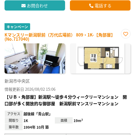
お問合わせ
電話する
キャンペーン
Kマンスリー新潟駅前（万代広場前） 809・1K-【角部屋】
(No.717040)
お気
に入
り登
録
新潟市中央区
情報更新日 2026/08/02 15:06
【ＵＢ・角部屋】新潟駅～徒歩４分ウィークリーマンション 開
口部が多く開放的な御部屋 新潟駅前マンスリーマンション
アクセス
越後線「青山駅」
間取り
1K
面積
19m²
築年数
1994年 10月 築