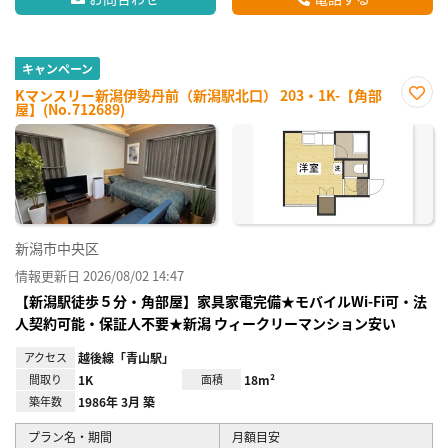
キャンペーン
Kマンスリー新潟伊勢丹前（新潟駅北口） 203・1K-【角部
屋】(No.712689)
お気
に入
り登
録
新潟市中央区
情報更新日 2026/08/02 14:47
【新潟駅徒歩５分・角部屋】家具家電完備★モバイルWi-Fi可・法
人契約可能・保証人不要★新潟 ウィークリーマンション安い
アクセス
越後線「青山駅」
間取り
1K
面積
18m²
築年数
1986年 3月 築
プラン名・期間
月額目安