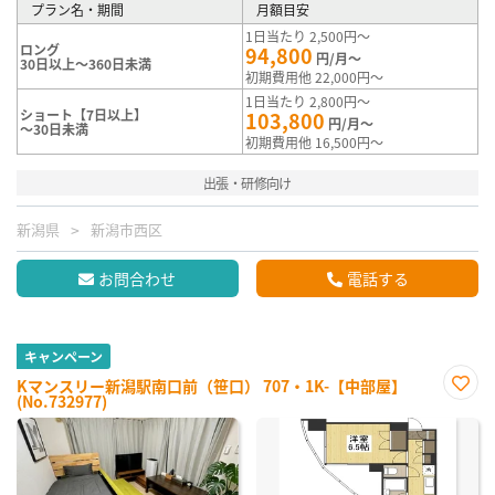
プラン名・期間
月額目安
1日当たり 2,500円～
ロング
94,800
円/月～
30日以上～360日未満
初期費用他 22,000円～
1日当たり 2,800円～
ショート【7日以上】
103,800
円/月～
～30日未満
初期費用他 16,500円～
出張・研修向け
新潟県
新潟市西区
お問合わせ
電話する
キャンペーン
Kマンスリー新潟駅南口前（笹口） 707・1K-【中部屋】
(No.732977)
お気
に入
り登
録