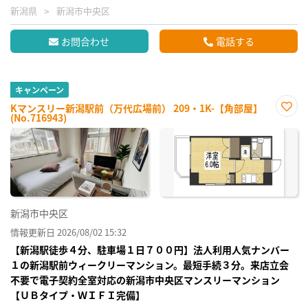
新潟県
新潟市中央区
お問合わせ
電話する
キャンペーン
Kマンスリー新潟駅前（万代広場前） 209・1K-【角部屋】
(No.716943)
お気
に入
り登
録
新潟市中央区
情報更新日 2026/08/02 15:32
【新潟駅徒歩４分、駐車場１日７００円】法人利用人気ナンバー
１の新潟駅前ウィークリーマンション。最短手続３分。来店立会
不要で電子契約全室対応の新潟市中央区マンスリーマンション
【ＵＢタイプ・ＷＩＦＩ完備】