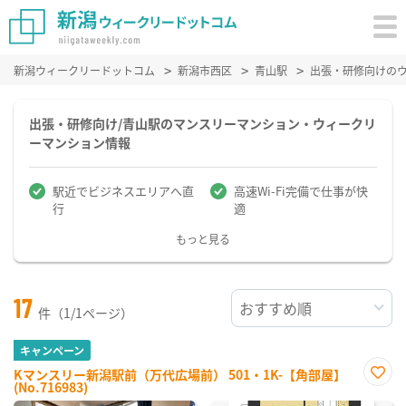
新潟ウィークリードットコム
新潟市西区
青山駅
出張・研修向けの
出張・研修向け/青山駅のマンスリーマンション・ウィークリ
ーマンション情報
駅近でビジネスエリアへ直
高速Wi-Fi完備で仕事が快
行
適
もっと見る
17
件（1/1ページ）
キャンペーン
Kマンスリー新潟駅前（万代広場前） 501・1K-【角部屋】
(No.716983)
お気
に入