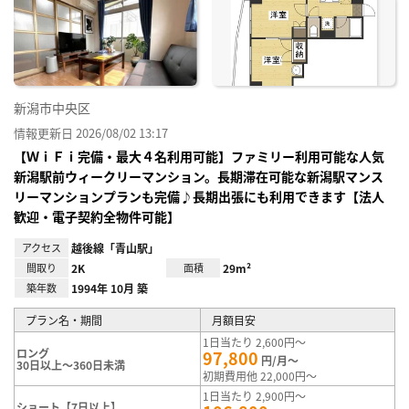
り登
録
新潟市中央区
情報更新日 2026/08/02 13:17
【ＷｉＦｉ完備・最大４名利用可能】ファミリー利用可能な人気
新潟駅前ウィークリーマンション。長期滞在可能な新潟駅マンス
リーマンションプランも完備♪長期出張にも利用できます【法人
歓迎・電子契約全物件可能】
アクセス
越後線「青山駅」
間取り
2K
面積
29m²
築年数
1994年 10月 築
プラン名・期間
月額目安
1日当たり 2,600円～
ロング
97,800
円/月～
30日以上～360日未満
初期費用他 22,000円～
1日当たり 2,900円～
ショート【7日以上】