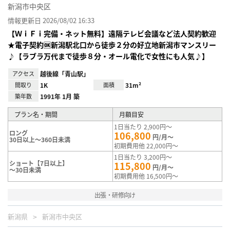
新潟市中央区
情報更新日 2026/08/02 16:33
【ＷｉＦｉ完備・ネット無料】遠隔テレビ会議など法人契約歓迎
★電子契約🆗新潟駅北口から徒歩２分の好立地新潟市マンスリー
♪【ラブラ万代まで徒歩８分・オール電化で女性にも人気♪】
アクセス
越後線「青山駅」
間取り
1K
面積
31m²
築年数
1991年 1月 築
プラン名・期間
月額目安
1日当たり 2,900円～
ロング
106,800
円/月～
30日以上～360日未満
初期費用他 22,000円～
1日当たり 3,200円～
ショート【7日以上】
115,800
円/月～
～30日未満
初期費用他 16,500円～
出張・研修向け
新潟県
新潟市中央区