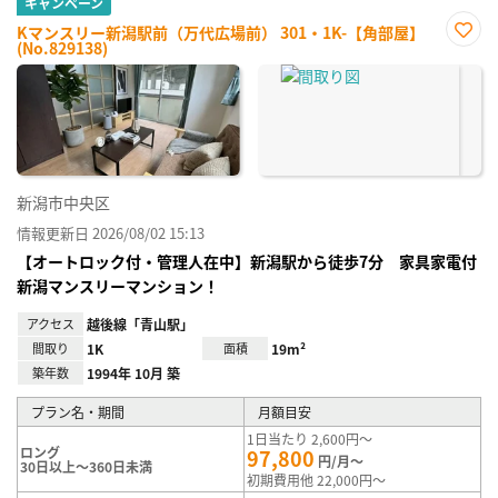
キャンペーン
Kマンスリー新潟駅前（万代広場前） 301・1K-【角部屋】
(No.829138)
お気
に入
り登
録
新潟市中央区
情報更新日 2026/08/02 15:13
【オートロック付・管理人在中】新潟駅から徒歩7分 家具家電付
新潟マンスリーマンション！
アクセス
越後線「青山駅」
間取り
1K
面積
19m²
築年数
1994年 10月 築
プラン名・期間
月額目安
1日当たり 2,600円～
ロング
97,800
円/月～
30日以上～360日未満
初期費用他 22,000円～