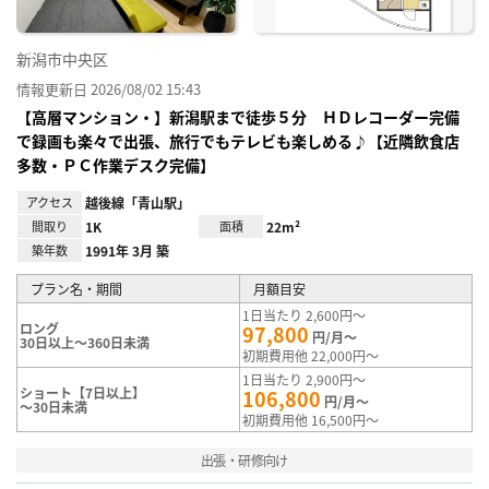
新潟市中央区
情報更新日 2026/08/02 15:43
【高層マンション・】新潟駅まで徒歩５分 ＨＤレコーダー完備
で録画も楽々で出張、旅行でもテレビも楽しめる♪【近隣飲食店
多数・ＰＣ作業デスク完備】
アクセス
越後線「青山駅」
間取り
1K
面積
22m²
築年数
1991年 3月 築
プラン名・期間
月額目安
1日当たり 2,600円～
ロング
97,800
円/月～
30日以上～360日未満
初期費用他 22,000円～
1日当たり 2,900円～
ショート【7日以上】
106,800
円/月～
～30日未満
初期費用他 16,500円～
出張・研修向け