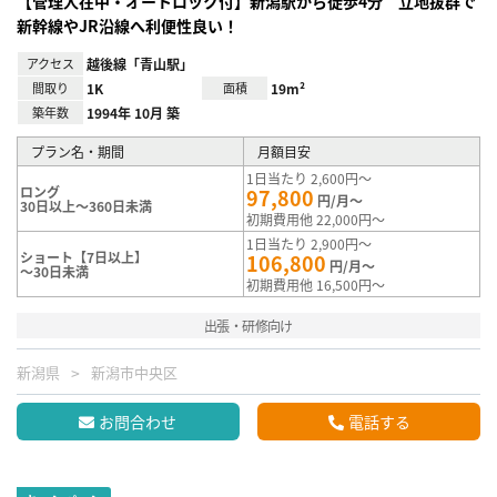
【管理人在中・オートロック付】新潟駅から徒歩4分 立地抜群で
新幹線やJR沿線へ利便性良い！
アクセス
越後線「青山駅」
間取り
1K
面積
19m²
築年数
1994年 10月 築
プラン名・期間
月額目安
1日当たり 2,600円～
ロング
97,800
円/月～
30日以上～360日未満
初期費用他 22,000円～
1日当たり 2,900円～
ショート【7日以上】
106,800
円/月～
～30日未満
初期費用他 16,500円～
出張・研修向け
新潟県
新潟市中央区
お問合わせ
電話する