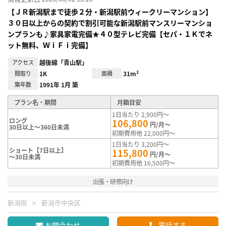
【ＪＲ新潟駅まで徒歩２分・新潟駅前ウィークリーマンション】
３０日以上からの契約で割引可能な新潟駅前マンスリーマンショ
ンプランも♪家具家電完備★４０型テレビ完備【セパ・１Ｋでネ
ット無料、ＷｉＦｉ完備】
アクセス
越後線「青山駅」
間取り
1K
面積
31m²
築年数
1991年 1月 築
プラン名・期間
月額目安
1日当たり 2,900円～
ロング
106,800
円/月～
30日以上～360日未満
初期費用他 22,000円～
1日当たり 3,200円～
ショート【7日以上】
115,800
円/月～
～30日未満
初期費用他 16,500円～
出張・研修向け
新潟県
新潟市中央区
お問合わせ
電話する