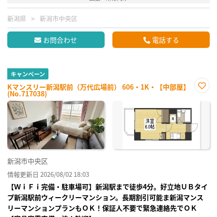
新潟県
新潟市中央区
お問合わせ
電話する
キャンペーン
Kマンスリー新潟駅前（万代広場前） 606・1K・【中部屋】
(No.717038)
お気
に入
り登
録
新潟市中央区
情報更新日 2026/08/02 18:03
【ＷｉＦｉ完備・駐車場可】新潟駅まで徒歩4分。好立地ＵＢタイ
プ新潟駅前ウィークリーマンション。長期割引可能ま新潟マンス
リーマンションプランもＯＫ！保証人不要で緊急連絡先でＯＫ