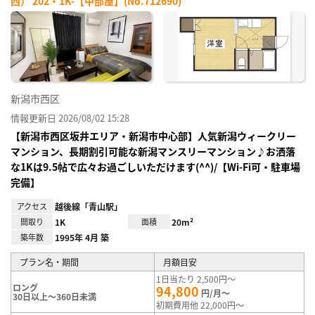
西） 202・1K-【中部屋】(No.712690)
お気
に入
り登
録
新潟市西区
情報更新日 2026/08/02 15:28
【新潟市西区坂井エリア・新潟市中心部】人気新潟ウィークリー
マンション、長期割引可能な新潟マンスリーマンション♪お洒落
な1Kは9.5帖で広々お過ごしいただけます(^^)/【Wi-Fi可・駐車場
完備】
アクセス
越後線「青山駅」
間取り
1K
面積
20m²
築年数
1995年 4月 築
プラン名・期間
月額目安
1日当たり 2,500円～
ロング
94,800
円/月～
30日以上～360日未満
初期費用他 22,000円～