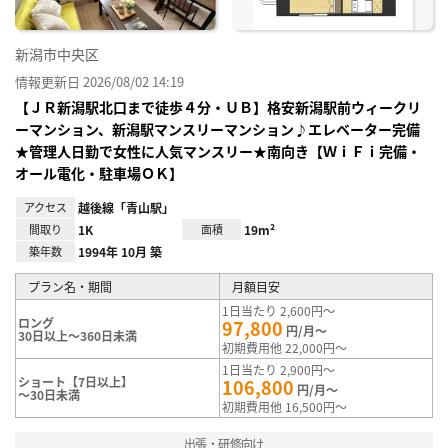
新潟市中央区
情報更新日 2026/08/02 14:19
【ＪＲ新潟駅北口まで徒歩４分・ＵＢ】格安新潟駅前ウィークリ
ーマンション、新潟駅マンスリーマンション♪エレベーター完備
★管理人日勤で女性に人気マンスリー★南向き【ＷｉＦｉ完備・
オール電化・駐車場ＯＫ】
アクセス
越後線「青山駅」
間取り
1K
面積
19m²
築年数
1994年 10月 築
プラン名・期間
月額目安
1日当たり 2,600円～
ロング
97,800
円/月～
30日以上～360日未満
初期費用他 22,000円～
1日当たり 2,900円～
ショート【7日以上】
106,800
円/月～
～30日未満
初期費用他 16,500円～
出張・研修向け