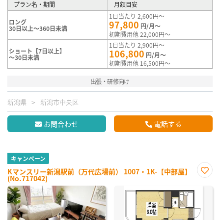
プラン名・期間
月額目安
1日当たり 2,600円～
ロング
97,800
円/月～
30日以上～360日未満
初期費用他 22,000円～
1日当たり 2,900円～
ショート【7日以上】
106,800
円/月～
～30日未満
初期費用他 16,500円～
出張・研修向け
新潟県
新潟市中央区
お問合わせ
電話する
キャンペーン
Kマンスリー新潟駅前（万代広場前） 1007・1K-【中部屋】
(No.717042)
お気
に入
り登
録