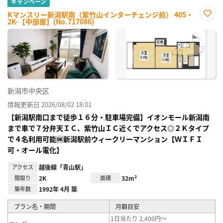
キャンペーン
Kマンスリー新潟駅南（紫竹山インターチェンジ前） 405・
2K-【中部屋】(No.717086)
お気
に入
り登
録
新潟市中央区
情報更新日 2026/08/02 18:01
【新潟駅南口まで徒歩１６分・駐車場完備】イオンモール新潟南
まで車で７分弁天ＩＣ、紫竹山ＩＣ近くでアクセス◎２Ｋタイプ
で４名利用可能🆗新潟駅前ウィークリーマンション【ＷＩＦＩ
可・オール電化】
アクセス
越後線「青山駅」
間取り
2K
面積
32m²
築年数
1992年 4月 築
プラン名・期間
月額目安
1日当たり 2,400円～