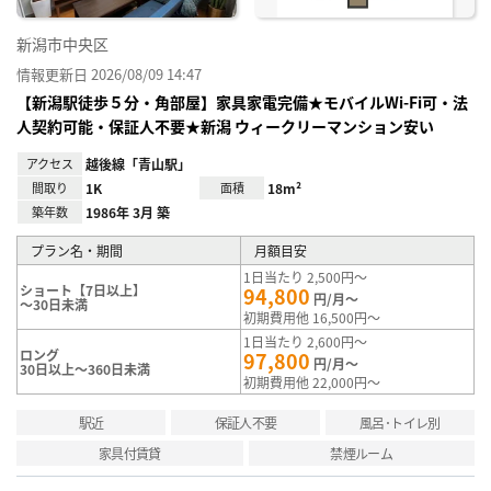
新潟市中央区
情報更新日 2026/08/09 14:47
【新潟駅徒歩５分・角部屋】家具家電完備★モバイルWi-Fi可・法
人契約可能・保証人不要★新潟 ウィークリーマンション安い
アクセス
越後線「青山駅」
間取り
1K
面積
18m²
築年数
1986年 3月 築
プラン名・期間
月額目安
1日当たり 2,500円～
ショート【7日以上】
94,800
円/月～
～30日未満
初期費用他 16,500円～
1日当たり 2,600円～
ロング
97,800
円/月～
30日以上～360日未満
初期費用他 22,000円～
駅近
保証人不要
風呂･トイレ別
家具付賃貸
禁煙ルーム