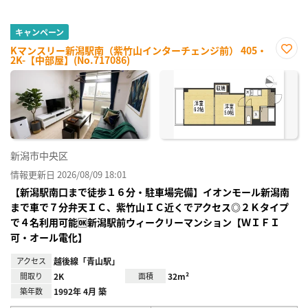
キャンペーン
Kマンスリー新潟駅南（紫竹山インターチェンジ前） 405・
2K-【中部屋】(No.717086)
お気
に入
り登
録
新潟市中央区
情報更新日 2026/08/09 18:01
【新潟駅南口まで徒歩１６分・駐車場完備】イオンモール新潟南
まで車で７分弁天ＩＣ、紫竹山ＩＣ近くでアクセス◎２Ｋタイプ
で４名利用可能🆗新潟駅前ウィークリーマンション【ＷＩＦＩ
可・オール電化】
アクセス
越後線「青山駅」
間取り
2K
面積
32m²
築年数
1992年 4月 築