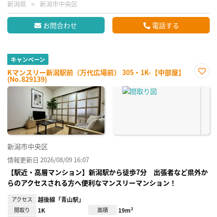
新潟県
新潟市中央区
お問合わせ
電話する
キャンペーン
Kマンスリー新潟駅前（万代広場前） 305・1K-【中部屋】
(No.829139)
お気
に入
り登
録
新潟市中央区
情報更新日 2026/08/09 16:07
【駅近・高層マンション】新潟駅から徒歩7分 出張者など県外か
らのアクセスされる方へ便利なマンスリーマンション！
アクセス
越後線「青山駅」
間取り
1K
面積
19m²