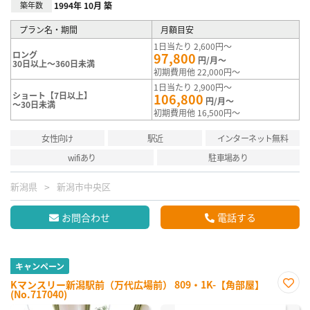
築年数
1994年 10月 築
プラン名・期間
月額目安
1日当たり 2,600円～
ロング
97,800
円/月～
30日以上～360日未満
初期費用他 22,000円～
1日当たり 2,900円～
ショート【7日以上】
106,800
円/月～
～30日未満
初期費用他 16,500円～
女性向け
駅近
インターネット無料
wifiあり
駐車場あり
新潟県
新潟市中央区
お問合わせ
電話する
キャンペーン
Kマンスリー新潟駅前（万代広場前） 809・1K-【角部屋】
(No.717040)
お気
に入