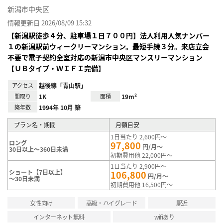
新潟市中央区
情報更新日 2026/08/09 15:32
【新潟駅徒歩４分、駐車場１日７００円】法人利用人気ナンバー
１の新潟駅前ウィークリーマンション。最短手続３分。来店立会
不要で電子契約全室対応の新潟市中央区マンスリーマンション
【ＵＢタイプ・ＷＩＦＩ完備】
アクセス
越後線「青山駅」
間取り
1K
面積
19m²
築年数
1994年 10月 築
プラン名・期間
月額目安
1日当たり 2,600円～
ロング
97,800
円/月～
30日以上～360日未満
初期費用他 22,000円～
1日当たり 2,900円～
ショート【7日以上】
106,800
円/月～
～30日未満
初期費用他 16,500円～
女性向け
高級・ハイグレード
駅近
インターネット無料
wifiあり