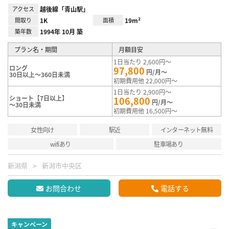
アクセス
越後線「青山駅」
間取り
1K
面積
19m²
築年数
1994年 10月 築
プラン名・期間
月額目安
1日当たり 2,600円～
ロング
97,800
円/月～
30日以上～360日未満
初期費用他 22,000円～
1日当たり 2,900円～
ショート【7日以上】
106,800
円/月～
～30日未満
初期費用他 16,500円～
女性向け
駅近
インターネット無料
wifiあり
駐車場あり
新潟県
新潟市中央区
お問合わせ
電話する
キャンペーン