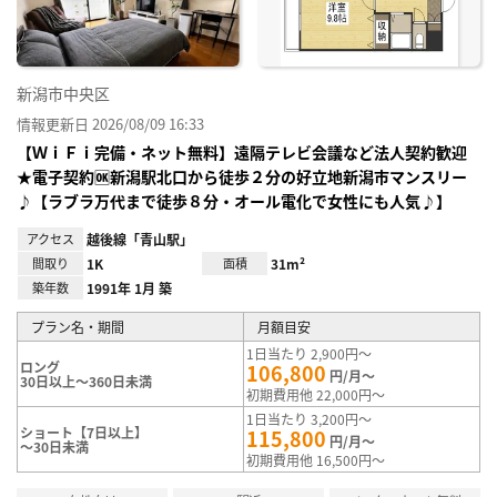
新潟市中央区
情報更新日 2026/08/09 16:33
【ＷｉＦｉ完備・ネット無料】遠隔テレビ会議など法人契約歓迎
★電子契約🆗新潟駅北口から徒歩２分の好立地新潟市マンスリー
♪【ラブラ万代まで徒歩８分・オール電化で女性にも人気♪】
アクセス
越後線「青山駅」
間取り
1K
面積
31m²
築年数
1991年 1月 築
プラン名・期間
月額目安
1日当たり 2,900円～
ロング
106,800
円/月～
30日以上～360日未満
初期費用他 22,000円～
1日当たり 3,200円～
ショート【7日以上】
115,800
円/月～
～30日未満
初期費用他 16,500円～