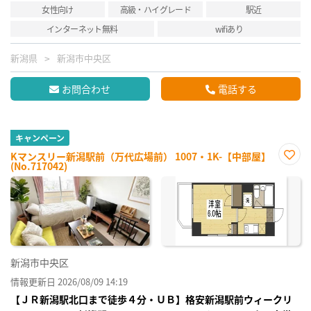
女性向け
高級・ハイグレード
駅近
インターネット無料
wifiあり
新潟県
新潟市中央区
お問合わせ
電話する
キャンペーン
Kマンスリー新潟駅前（万代広場前） 1007・1K-【中部屋】
(No.717042)
お気
に入
り登
録
新潟市中央区
情報更新日 2026/08/09 14:19
【ＪＲ新潟駅北口まで徒歩４分・ＵＢ】格安新潟駅前ウィークリ