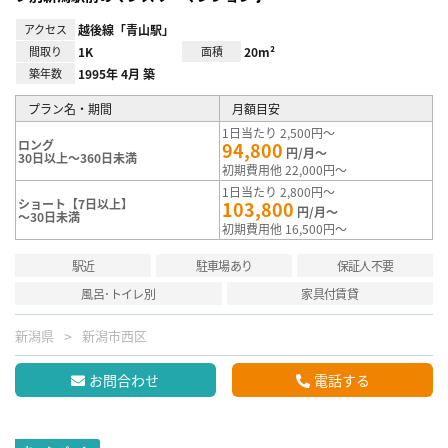
アクセス
越後線「青山駅」
間取り
1K
面積
20m²
築年数
1995年 4月 築
プラン名・期間
月額目安
1日当たり 2,500円～
ロング
94,800
円/月～
30日以上～360日未満
初期費用他 22,000円～
1日当たり 2,800円～
ショート【7日以上】
103,800
円/月～
～30日未満
初期費用他 16,500円～
駅近
駐車場あり
保証人不要
風呂･トイレ別
家具付賃貸
新潟県
新潟市西区
お問合わせ
電話する