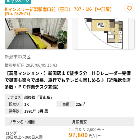
キャンペーン
Kマンスリー新潟駅南口前（笹口） 707・1K-【中部屋】
(No.732977)
お気
に入
り登
録
新潟市中央区
情報更新日 2026/08/09 15:43
【高層マンション・】新潟駅まで徒歩５分 ＨＤレコーダー完備
で録画も楽々で出張、旅行でもテレビも楽しめる♪【近隣飲食店
多数・ＰＣ作業デスク完備】
アクセス
越後線「青山駅」
間取り
1K
面積
22m²
築年数
1991年 3月 築
プラン名・期間
月額目安
1日当たり 2,600円～
ロング
97,800
円/月～
30日以上～360日未満