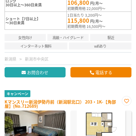
ロング
106,800
円/月～
30日以上～360日未満
初期費用他 22,000円～
1日当たり 3,200円～
ショート【7日以上】
115,800
円/月～
～30日未満
初期費用他 16,500円～
女性向け
高級・ハイグレード
駅近
インターネット無料
wifiあり
新潟県
新潟市中央区
お問合わせ
電話する
キャンペーン
Kマンスリー新潟伊勢丹前（新潟駅北口） 203・1K-【角部
屋】(No.712689)
お気
に入
り登
録