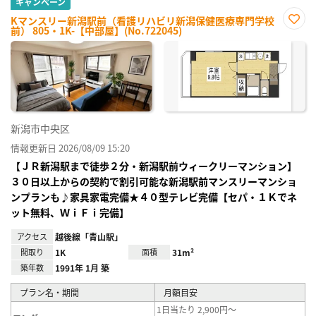
キャンペーン
Kマンスリー新潟駅前（看護リハビリ新潟保健医療専門学校
前） 805・1K-【中部屋】(No.722045)
お気
に入
り登
録
新潟市中央区
情報更新日 2026/08/09 15:20
【ＪＲ新潟駅まで徒歩２分・新潟駅前ウィークリーマンション】
３０日以上からの契約で割引可能な新潟駅前マンスリーマンショ
ンプランも♪家具家電完備★４０型テレビ完備【セパ・１Ｋでネ
ット無料、ＷｉＦｉ完備】
アクセス
越後線「青山駅」
間取り
1K
面積
31m²
築年数
1991年 1月 築
プラン名・期間
月額目安
1日当たり 2,900円～