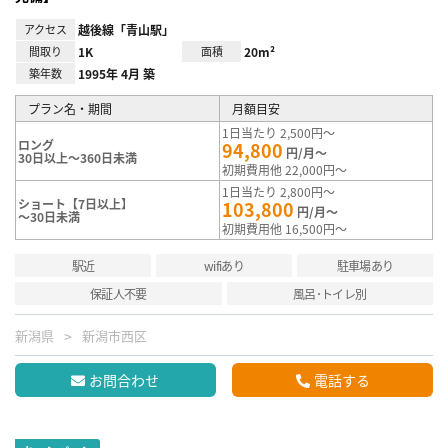
アクセス
越後線「青山駅」
間取り
1K
面積
20m²
築年数
1995年 4月 築
プラン名・期間
月額目安
1日当たり 2,500円～
ロング
94,800
円/月～
30日以上～360日未満
初期費用他 22,000円～
1日当たり 2,800円～
ショート【7日以上】
103,800
円/月～
～30日未満
初期費用他 16,500円～
駅近
wifiあり
駐車場あり
保証人不要
風呂･トイレ別
新潟県
新潟市西区
お問合わせ
電話する