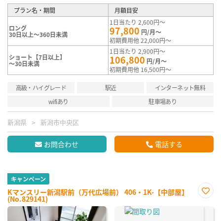
プラン名・期間
月額目安
1日当たり 2,600円～
ロング
97,800
円/月～
30日以上～360日未満
初期費用他 22,000円～
1日当たり 2,900円～
ショート【7日以上】
106,800
円/月～
～30日未満
初期費用他 16,500円～
高級・ハイグレード
駅近
インターネット無料
wifiあり
駐車場あり
新潟県
新潟市中央区
お問合わせ
電話する
キャンペーン
Kマンスリー新潟駅前（万代広場前） 406・1K-【中部屋】
(No.829141)
お気
に入
り登