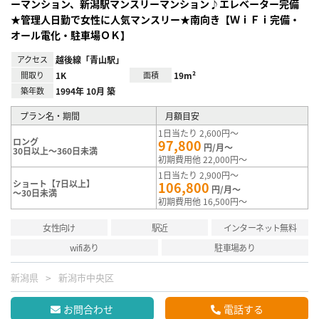
ーマンション、新潟駅マンスリーマンション♪エレベーター完備
★管理人日勤で女性に人気マンスリー★南向き【ＷｉＦｉ完備・
オール電化・駐車場ＯＫ】
アクセス
越後線「青山駅」
間取り
1K
面積
19m²
築年数
1994年 10月 築
プラン名・期間
月額目安
1日当たり 2,600円～
ロング
97,800
円/月～
30日以上～360日未満
初期費用他 22,000円～
1日当たり 2,900円～
ショート【7日以上】
106,800
円/月～
～30日未満
初期費用他 16,500円～
女性向け
駅近
インターネット無料
wifiあり
駐車場あり
新潟県
新潟市中央区
お問合わせ
電話する