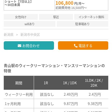
ショート【7日以上】
106,800
円/月～
～30日未満
初期費用他 16,500円～
女性向け
駅近
インターネット無料
wifiあり
駐車場あり
新潟県
新潟市中央区
お問合わせ
電話する
青山駅のウィークリーマンション・マンスリーマンションの
特徴
1LDK / 2K /
2
期間
1R
1K / 1DK
2DK
ウィークリー利用
該当なし
2.49万円
2.4万円
1ヶ月利用
該当なし
9.87万円
9.38万円