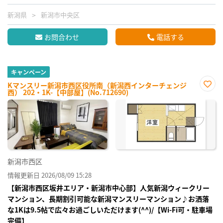
新潟県
新潟市中央区
お問合わせ
電話する
キャンペーン
Kマンスリー新潟市西区役所南（新潟西インターチェンジ
西） 202・1K-【中部屋】(No.712690)
お気
に入
り登
録
新潟市西区
情報更新日 2026/08/09 15:28
【新潟市西区坂井エリア・新潟市中心部】人気新潟ウィークリー
マンション、長期割引可能な新潟マンスリーマンション♪お洒落
な1Kは9.5帖で広々お過ごしいただけます(^^)/【Wi-Fi可・駐車場
完備】