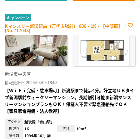
キャンペーン
Kマンスリー新潟駅前（万代広場前） 606・1K・【中部屋】
(No.717038)
お気
に入
り登
録
新潟市中央区
情報更新日 2026/08/09 18:03
【ＷｉＦｉ完備・駐車場可】新潟駅まで徒歩4分。好立地ＵＢタイ
プ新潟駅前ウィークリーマンション。長期割引可能ま新潟マンス
リーマンションプランもＯＫ！保証人不要で緊急連絡先でＯＫ
【家具家電完備・法人歓迎】
アクセス
越後線「青山駅」
間取り
1K
面積
19m²
築年数
1994年 10月 築