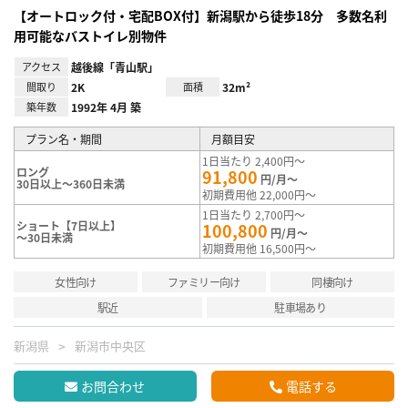
【オートロック付・宅配BOX付】新潟駅から徒歩18分 多数名利
用可能なバストイレ別物件
アクセス
越後線「青山駅」
間取り
2K
面積
32m²
築年数
1992年 4月 築
プラン名・期間
月額目安
1日当たり 2,400円～
ロング
91,800
円/月～
30日以上～360日未満
初期費用他 22,000円～
1日当たり 2,700円～
ショート【7日以上】
100,800
円/月～
～30日未満
初期費用他 16,500円～
女性向け
ファミリー向け
同棲向け
駅近
駐車場あり
新潟県
新潟市中央区
お問合わせ
電話する