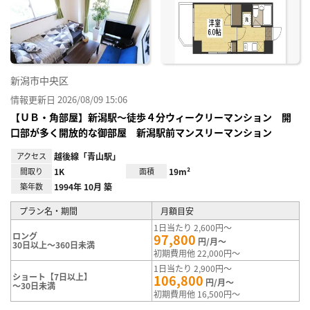
り登
録
新潟市中央区
情報更新日 2026/08/09 15:06
【ＵＢ・角部屋】新潟駅～徒歩４分ウィークリーマンション 開
口部が多く開放的な御部屋 新潟駅前マンスリーマンション
アクセス
越後線「青山駅」
間取り
1K
面積
19m²
築年数
1994年 10月 築
プラン名・期間
月額目安
1日当たり 2,600円～
ロング
97,800
円/月～
30日以上～360日未満
初期費用他 22,000円～
1日当たり 2,900円～
ショート【7日以上】
106,800
円/月～
～30日未満
初期費用他 16,500円～