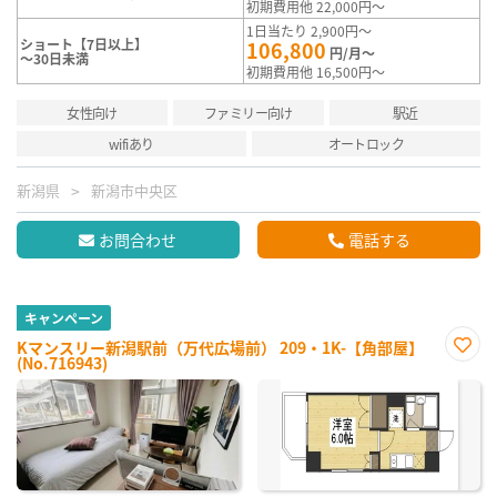
初期費用他 22,000円～
1日当たり 2,900円～
ショート【7日以上】
106,800
円/月～
～30日未満
初期費用他 16,500円～
女性向け
ファミリー向け
駅近
wifiあり
オートロック
新潟県
新潟市中央区
お問合わせ
電話する
キャンペーン
Kマンスリー新潟駅前（万代広場前） 209・1K-【角部屋】
(No.716943)
お気
に入
り登
録