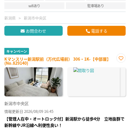
wifiあり
駐車場あり
新潟県
新潟市中央区
お問合わせ
電話する
キャンペーン
Kマンスリー新潟駅前（万代広場前） 306・1K-【中部屋】
(No.829140)
お気
に入
り登
録
新潟市中央区
情報更新日 2026/08/09 16:45
【管理人在中・オートロック付】新潟駅から徒歩4分 立地抜群で
新幹線やJR沿線へ利便性良い！