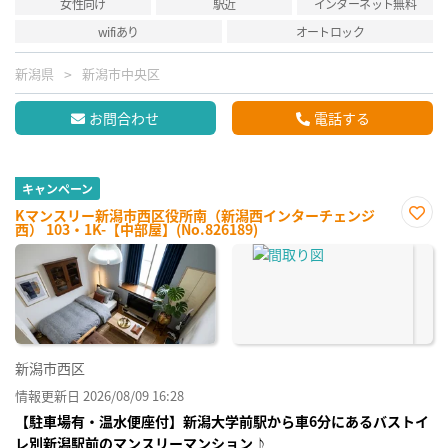
女性向け
駅近
インターネット無料
wifiあり
オートロック
新潟県
新潟市中央区
お問合わせ
電話する
キャンペーン
Kマンスリー新潟市西区役所南（新潟西インターチェンジ
西） 103・1K-【中部屋】(No.826189)
お気
に入
り登
録
新潟市西区
情報更新日 2026/08/09 16:28
【駐車場有・温水便座付】新潟大学前駅から車6分にあるバストイ
レ別新潟駅前のマンスリーマンション♪