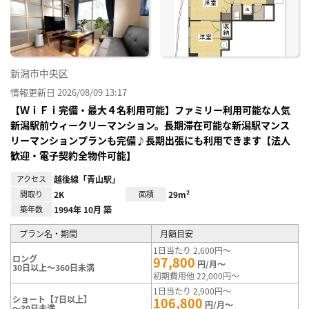
り登
録
新潟市中央区
情報更新日 2026/08/09 13:17
【ＷｉＦｉ完備・最大４名利用可能】ファミリー利用可能な人気
新潟駅前ウィークリーマンション。長期滞在可能な新潟駅マンス
リーマンションプランも完備♪長期出張にも利用できます【法人
歓迎・電子契約全物件可能】
アクセス
越後線「青山駅」
間取り
2K
面積
29m²
築年数
1994年 10月 築
プラン名・期間
月額目安
1日当たり 2,600円～
ロング
97,800
円/月～
30日以上～360日未満
初期費用他 22,000円～
1日当たり 2,900円～
ショート【7日以上】
106,800
円/月～
～30日未満