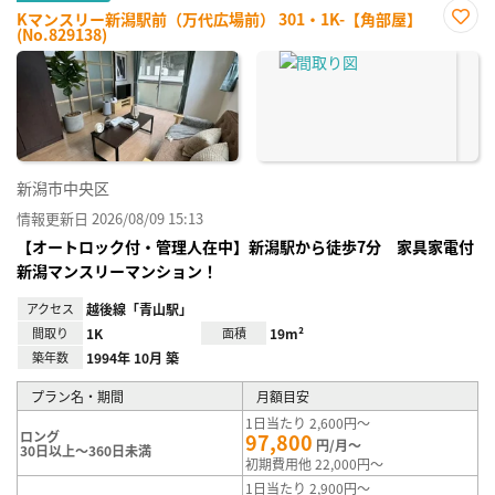
Kマンスリー新潟駅前（万代広場前） 301・1K-【角部屋】
(No.829138)
お気
に入
り登
録
新潟市中央区
情報更新日 2026/08/09 15:13
【オートロック付・管理人在中】新潟駅から徒歩7分 家具家電付
新潟マンスリーマンション！
アクセス
越後線「青山駅」
間取り
1K
面積
19m²
築年数
1994年 10月 築
プラン名・期間
月額目安
1日当たり 2,600円～
ロング
97,800
円/月～
30日以上～360日未満
初期費用他 22,000円～
1日当たり 2,900円～