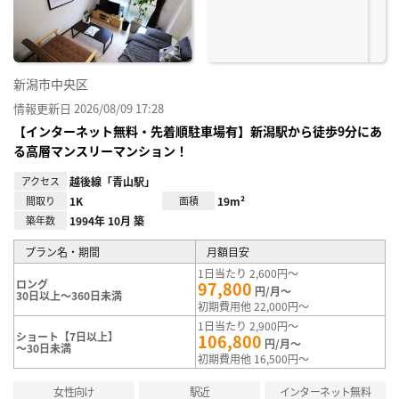
録
新潟市中央区
情報更新日 2026/08/09 17:28
【インターネット無料・先着順駐車場有】新潟駅から徒歩9分にあ
る高層マンスリーマンション！
アクセス
越後線「青山駅」
間取り
1K
面積
19m²
築年数
1994年 10月 築
プラン名・期間
月額目安
1日当たり 2,600円～
ロング
97,800
円/月～
30日以上～360日未満
初期費用他 22,000円～
1日当たり 2,900円～
ショート【7日以上】
106,800
円/月～
～30日未満
初期費用他 16,500円～
女性向け
駅近
インターネット無料