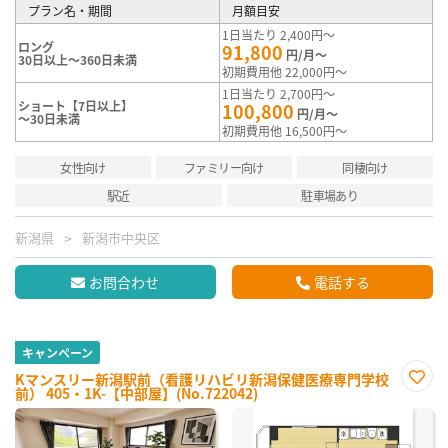
プラン名・期間
月額目安
1日当たり 2,400円～
ロング
91,800
円/月～
30日以上～360日未満
初期費用他 22,000円～
1日当たり 2,700円～
ショート【7日以上】
100,800
円/月～
～30日未満
初期費用他 16,500円～
女性向け
ファミリー向け
同棲向け
駅近
駐車場あり
新潟県
新潟市中央区
お問合わせ
電話する
キャンペーン
Kマンスリー新潟駅前（看護リハビリ新潟保健医療専門学校
前） 405・1K-【中部屋】(No.722042)
お気
に入
り登
録