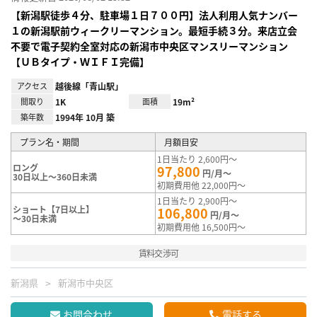
【新潟駅徒歩４分、駐車場１日７００円】法人利用人気ナンバー
１の新潟駅前ウィークリーマンション。最短手続３分。来店立会
不要で電子契約全室対応の新潟市中央区マンスリーマンション
【ＵＢタイプ・ＷＩＦＩ完備】
アクセス
越後線「青山駅」
間取り
1K
面積
19m²
築年数
1994年 10月 築
プラン名・期間
月額目安
1日当たり 2,600円～
ロング
97,800
円/月～
30日以上～360日未満
初期費用他 22,000円～
1日当たり 2,900円～
ショート【7日以上】
106,800
円/月～
～30日未満
初期費用他 16,500円～
賃料交渉可
新潟県
新潟市中央区
お問合わせ
電話する