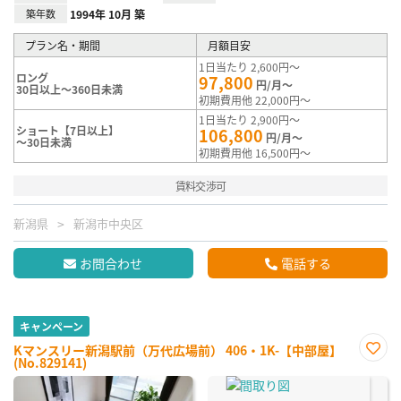
築年数
1994年 10月 築
プラン名・期間
月額目安
1日当たり 2,600円～
ロング
97,800
円/月～
30日以上～360日未満
初期費用他 22,000円～
1日当たり 2,900円～
ショート【7日以上】
106,800
円/月～
～30日未満
初期費用他 16,500円～
賃料交渉可
新潟県
新潟市中央区
お問合わせ
電話する
キャンペーン
Kマンスリー新潟駅前（万代広場前） 406・1K-【中部屋】
(No.829141)
お気
に入
り登