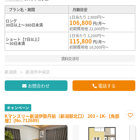
プラン名・期間
月額目安
1日当たり 2,900円～
ロング
106,800
円/月～
30日以上～360日未満
初期費用他 22,000円～
1日当たり 3,200円～
ショート【7日以上】
115,800
円/月～
～30日未満
初期費用他 16,500円～
賃料交渉可
新潟県
新潟市中央区
お問合わせ
電話する
キャンペーン
Kマンスリー新潟伊勢丹前（新潟駅北口） 203・1K-【角部
屋】(No.712689)
お気
に入
り登
録