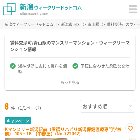
新潟ウィークリードットコム
新潟市西区
青山駅
賃料交渉可のウィ
賃料交渉可/青山駅のマンスリーマンション・ウィークリーマ
ンション情報
滞在期間に応じて賃料を調
予算に合わせた柔軟な交渉
整
もっと見る
8
件（1/1ページ）
キャンペーン
Kマンスリー新潟駅前（看護リハビリ新潟保健医療専門学校
前） 405・1K-【中部屋】(No.722042)
お気
に入