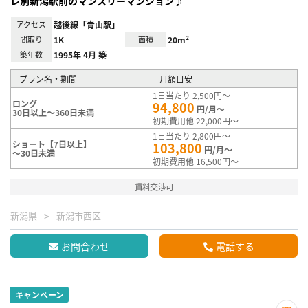
レ別新潟駅前のマンスリーマンション♪
アクセス
越後線「青山駅」
間取り
1K
面積
20m²
築年数
1995年 4月 築
プラン名・期間
月額目安
1日当たり 2,500円～
ロング
94,800
円/月～
30日以上～360日未満
初期費用他 22,000円～
1日当たり 2,800円～
ショート【7日以上】
103,800
円/月～
～30日未満
初期費用他 16,500円～
賃料交渉可
新潟県
新潟市西区
お問合わせ
電話する
キャンペーン