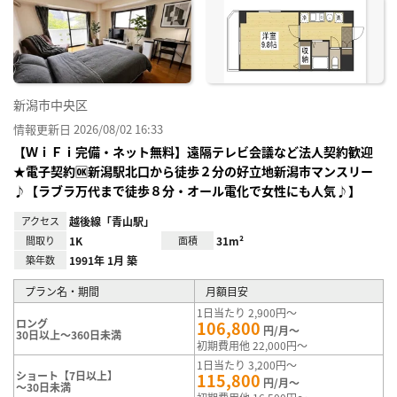
り登
録
新潟市中央区
情報更新日 2026/08/02 16:33
【ＷｉＦｉ完備・ネット無料】遠隔テレビ会議など法人契約歓迎
★電子契約🆗新潟駅北口から徒歩２分の好立地新潟市マンスリー
♪【ラブラ万代まで徒歩８分・オール電化で女性にも人気♪】
アクセス
越後線「青山駅」
間取り
1K
面積
31m²
築年数
1991年 1月 築
プラン名・期間
月額目安
1日当たり 2,900円～
ロング
106,800
円/月～
30日以上～360日未満
初期費用他 22,000円～
1日当たり 3,200円～
ショート【7日以上】
115,800
円/月～
～30日未満