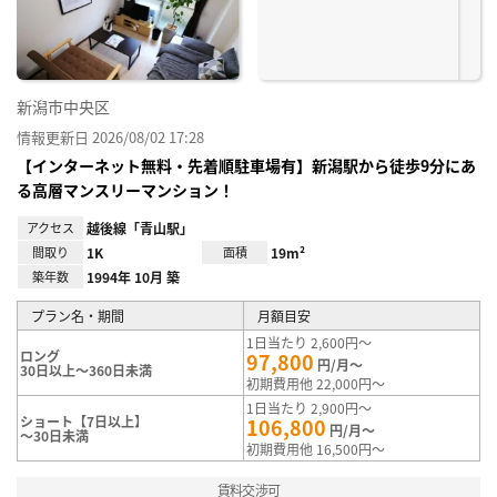
録
新潟市中央区
情報更新日 2026/08/02 17:28
【インターネット無料・先着順駐車場有】新潟駅から徒歩9分にあ
る高層マンスリーマンション！
アクセス
越後線「青山駅」
間取り
1K
面積
19m²
築年数
1994年 10月 築
プラン名・期間
月額目安
1日当たり 2,600円～
ロング
97,800
円/月～
30日以上～360日未満
初期費用他 22,000円～
1日当たり 2,900円～
ショート【7日以上】
106,800
円/月～
～30日未満
初期費用他 16,500円～
賃料交渉可