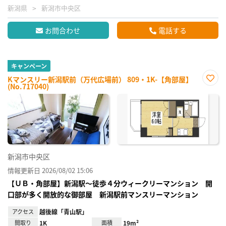
新潟県
新潟市中央区
お問合わせ
電話する
キャンペーン
Kマンスリー新潟駅前（万代広場前） 809・1K-【角部屋】
(No.717040)
お気
に入
り登
録
新潟市中央区
情報更新日 2026/08/02 15:06
【ＵＢ・角部屋】新潟駅～徒歩４分ウィークリーマンション 開
口部が多く開放的な御部屋 新潟駅前マンスリーマンション
アクセス
越後線「青山駅」
間取り
1K
面積
19m²