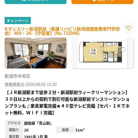
キャンペーン
Kマンスリー新潟駅前（看護リハビリ新潟保健医療専門学校
前） 805・1K-【中部屋】(No.722045)
お気
に入
り登
録
新潟市中央区
情報更新日 2026/08/02 15:20
【ＪＲ新潟駅まで徒歩２分・新潟駅前ウィークリーマンション】
３０日以上からの契約で割引可能な新潟駅前マンスリーマンショ
ンプランも♪家具家電完備★４０型テレビ完備【セパ・１Ｋでネ
ット無料、ＷｉＦｉ完備】
アクセス
越後線「青山駅」
間取り
1K
面積
31m²
築年数
1991年 1月 築