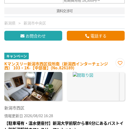
初期費用他 16,500円～
賃料交渉可
新潟県
新潟市中央区
お問合わせ
電話する
キャンペーン
Kマンスリー新潟市西区役所南（新潟西インターチェンジ
西） 103・1K-【中部屋】(No.826189)
お気
に入
り登
録
新潟市西区
情報更新日 2026/08/02 16:28
【駐車場有・温水便座付】新潟大学前駅から車6分にあるバストイ