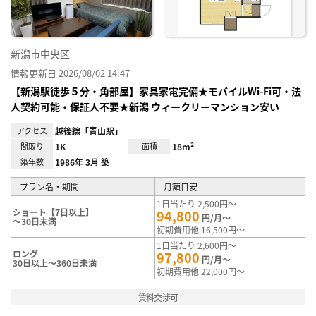
新潟市中央区
情報更新日 2026/08/02 14:47
【新潟駅徒歩５分・角部屋】家具家電完備★モバイルWi-Fi可・法
人契約可能・保証人不要★新潟 ウィークリーマンション安い
アクセス
越後線「青山駅」
間取り
1K
面積
18m²
築年数
1986年 3月 築
プラン名・期間
月額目安
1日当たり 2,500円～
ショート【7日以上】
94,800
円/月～
～30日未満
初期費用他 16,500円～
1日当たり 2,600円～
ロング
97,800
円/月～
30日以上～360日未満
初期費用他 22,000円～
賃料交渉可