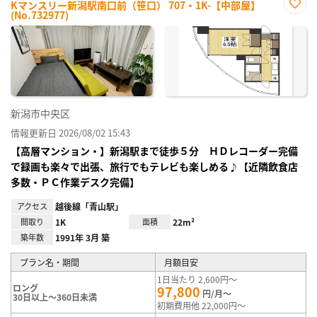
Kマンスリー新潟駅南口前（笹口） 707・1K-【中部屋】
(No.732977)
お気
に入
り登
録
新潟市中央区
情報更新日 2026/08/02 15:43
【高層マンション・】新潟駅まで徒歩５分 ＨＤレコーダー完備
で録画も楽々で出張、旅行でもテレビも楽しめる♪【近隣飲食店
多数・ＰＣ作業デスク完備】
アクセス
越後線「青山駅」
間取り
1K
面積
22m²
築年数
1991年 3月 築
プラン名・期間
月額目安
1日当たり 2,600円～
ロング
97,800
円/月～
30日以上～360日未満
初期費用他 22,000円～