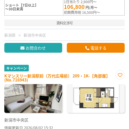
1日当たり 2,900円～
ショート【7日以上】
106,800
円/月～
～30日未満
初期費用他 16,500円～
賃料交渉可
新潟県
新潟市中央区
お問合わせ
電話する
キャンペーン
Kマンスリー新潟駅前（万代広場前） 209・1K-【角部屋】
(No.716943)
お気
に入
り登
録
新潟市中央区
情報更新日 2026/08/02 15:32