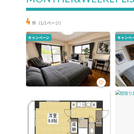
4
件（1/1ページ）
キャンペーン
キャンペ
お気
に入
り登
録