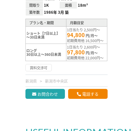
1K
18m²
間取り
面積
1986年 3月 築
築年数
プラン名・期間
月額目安
1日当たり 2,500円～
ショート【7日以上】
94,800
円/月～
～30日未満
初期費用他 16,500円～
1日当たり 2,600円～
ロング
97,800
円/月～
30日以上～360日未満
初期費用他 22,000円～
賃料交渉可
新潟県
新潟市中央区
お問合わせ
電話する