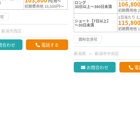
103,800
円/月～
満
ロング
106,80
初期費用他 16,500円～
30日以上～360日未満
初期費用他 2
渉可
1日当たり 3,
ショート【7日以上】
115,80
～30日未満
初期費用他 1
新潟市西区
賃料交渉可
問合わせ
電話する
新潟県
新潟市中央区
お問合わせ
電