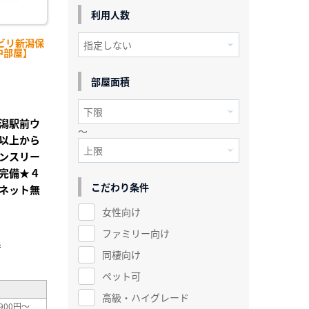
利用人数
ビリ新潟保
中部屋】
部屋面積
潟駅前ウ
～
以上から
ンスリー
完備★４
こだわり条件
ネット無
女性向け
ファミリー向け
²
同棲向け
ペット可
高級・ハイグレード
900円～