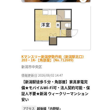
お気
に入
り登
録
Kマンスリー新潟伊勢丹前（新潟駅北口）
203・1K-【角部屋】(No.712689)
新潟市中央区
情報更新日 2026/08/02 14:47
【新潟駅徒歩５分・角部屋】家具家電完
備★モバイルWi-Fi可・法人契約可能・保
証人不要★新潟 ウィークリーマンション
安い
越後線「内野駅」
アクセス