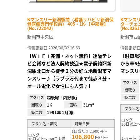
Kマンスリー新潟駅前（看護リハビリ新潟保
Kマンス
健医療専門学校前） 405・1K-【中部屋】
ターチェン
(No.722042)
(No.8261
新潟市中央区
新潟市西
情報更新日 2026/08/02 16:33
情報更新日 20
【ＷｉＦｉ完備・ネット無料】遠隔テレ
【駐車場
ビ会議など法人契約歓迎★電子契約🆗新
から車6
潟駅北口から徒歩２分の好立地新潟市マ
マンスリ
ンスリー♪【ラブラ万代まで徒歩８分・
アクセス
オール電化で女性にも人気♪】
間取り
越後線「内野駅」
アクセス
築年数
1K
31m²
間取り
面積
プラン名
1991年 1月 築
築年数
ロング
プラン名・期間
月額目安
30日以上～
1日当たり 2,900円～
ロング
106,800
円/月～
ショート【
30日以上～360日未満