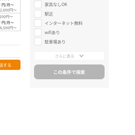
0
家具なしOK
円/月～
2,000円～
駅近
200円～
0
インターネット無料
円/月～
6,500円～
wifiあり
駐車場あり
さらに表示
話する