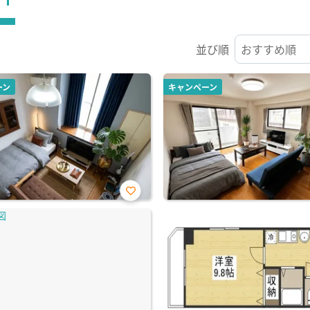
並び順
ーン
キャンペーン
お気
に入
り登
録