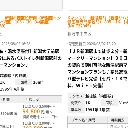
リー新潟市西区役所南（新潟西イン
Kマンスリー新潟駅前（看護リハ
ジ西） 103・1K-【中部屋】
健医療専門学校前） 805・1K-【
89)
(No.722045)
区
新潟市中央区
26/08/02 16:28
情報更新日 2026/08/02 15:20
有・温水便座付】新潟大学前駅
【ＪＲ新潟駅まで徒歩２分・新
分にあるバストイレ別新潟駅前の
ィークリーマンション】３０日
ーマンション♪
の契約で割引可能な新潟駅前マ
マンションプランも♪家具家電
越後線「内野駅」
０型テレビ完備【セパ・１Ｋで
1K
20m²
面積
料、ＷｉＦｉ完備】
1995年 4月 築
越後線「内野駅」
アクセス
・期間
月額目安
1K
31m
間取り
面積
1日当たり 2,500円～
1991年 1月 築
築年数
94,800
円/月～
360日未満
初期費用他 22,000円～
プラン名・期間
月額目安
1日当たり 2,800円～
7日以上】
1日当たり 2,