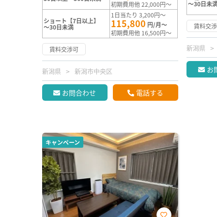
～30日未
初期費用他 22,000円～
1日当たり 3,200円～
ショート【7日以上】
115,800
円/月～
賃料交
～30日未満
初期費用他 16,500円～
新潟県
賃料交渉可
お
新潟県
新潟市中央区
お問合わせ
電話する
キャンペーン