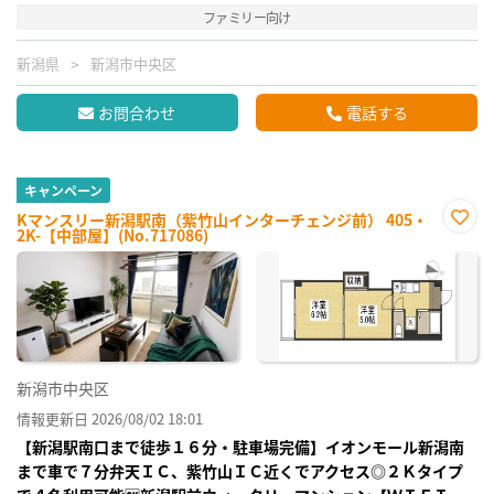
ファミリー向け
新潟県
新潟市中央区
お問合わせ
電話する
キャンペーン
Kマンスリー新潟駅南（紫竹山インターチェンジ前） 405・
2K-【中部屋】(No.717086)
お気
に入
り登
録
新潟市中央区
情報更新日 2026/08/02 18:01
【新潟駅南口まで徒歩１６分・駐車場完備】イオンモール新潟南
まで車で７分弁天ＩＣ、紫竹山ＩＣ近くでアクセス◎２Ｋタイプ