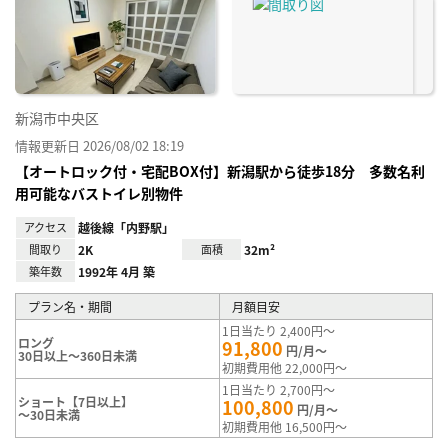
り登
録
新潟市中央区
情報更新日 2026/08/02 18:19
【オートロック付・宅配BOX付】新潟駅から徒歩18分 多数名利
用可能なバストイレ別物件
アクセス
越後線「内野駅」
間取り
2K
面積
32m²
築年数
1992年 4月 築
プラン名・期間
月額目安
1日当たり 2,400円～
ロング
91,800
円/月～
30日以上～360日未満
初期費用他 22,000円～
1日当たり 2,700円～
ショート【7日以上】
100,800
円/月～
～30日未満
初期費用他 16,500円～