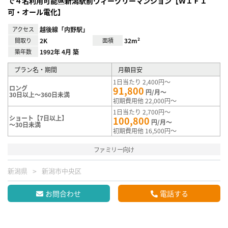
で４名利用可能🆗新潟駅前ウィークリーマンション【ＷＩＦＩ
可・オール電化】
アクセス
越後線「内野駅」
間取り
2K
面積
32m²
築年数
1992年 4月 築
プラン名・期間
月額目安
1日当たり 2,400円～
ロング
91,800
円/月～
30日以上～360日未満
初期費用他 22,000円～
1日当たり 2,700円～
ショート【7日以上】
100,800
円/月～
～30日未満
初期費用他 16,500円～
ファミリー向け
新潟県
新潟市中央区
お問合わせ
電話する