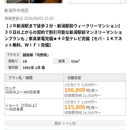
新潟市中央区
情報更新日 2026/08/02 15:20
【ＪＲ新潟駅まで徒歩２分・新潟駅前ウィークリーマンション】
３０日以上からの契約で割引可能な新潟駅前マンスリーマンショ
ンプランも♪家具家電完備★４０型テレビ完備【セパ・１Ｋでネ
ット無料、ＷｉＦｉ完備】
アクセス
越後線「内野駅」
間取り
1K
面積
31m²
築年数
1991年 1月 築
プラン名・期間
月額目安
1日当たり 2,900円～
ロング
106,800
円/月～
30日以上～360日未満
初期費用他 22,000円～
1日当たり 3,200円～
ショート【7日以上】
115,800
円/月～
～30日未満
初期費用他 16,500円～
風呂･トイレ別