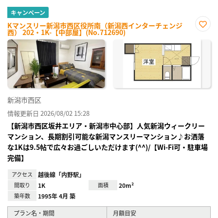
キャンペーン
Kマンスリー新潟市西区役所南（新潟西インターチェンジ
西） 202・1K-【中部屋】(No.712690)
お気
に入
り登
録
新潟市西区
情報更新日 2026/08/02 15:28
【新潟市西区坂井エリア・新潟市中心部】人気新潟ウィークリー
マンション、長期割引可能な新潟マンスリーマンション♪お洒落
な1Kは9.5帖で広々お過ごしいただけます(^^)/【Wi-Fi可・駐車場
完備】
アクセス
越後線「内野駅」
間取り
1K
面積
20m²
築年数
1995年 4月 築
プラン名・期間
月額目安