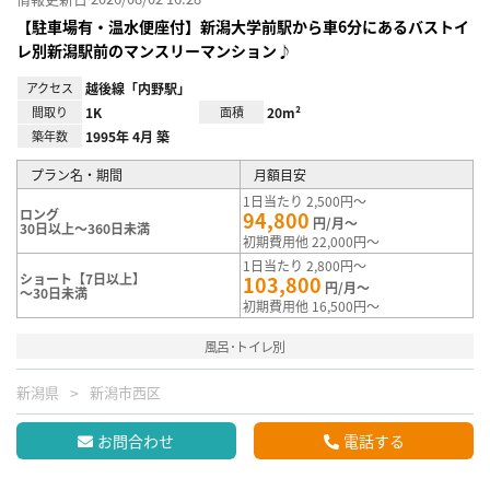
【駐車場有・温水便座付】新潟大学前駅から車6分にあるバストイ
レ別新潟駅前のマンスリーマンション♪
アクセス
越後線「内野駅」
間取り
1K
面積
20m²
築年数
1995年 4月 築
プラン名・期間
月額目安
1日当たり 2,500円～
ロング
94,800
円/月～
30日以上～360日未満
初期費用他 22,000円～
1日当たり 2,800円～
ショート【7日以上】
103,800
円/月～
～30日未満
初期費用他 16,500円～
風呂･トイレ別
新潟県
新潟市西区
お問合わせ
電話する