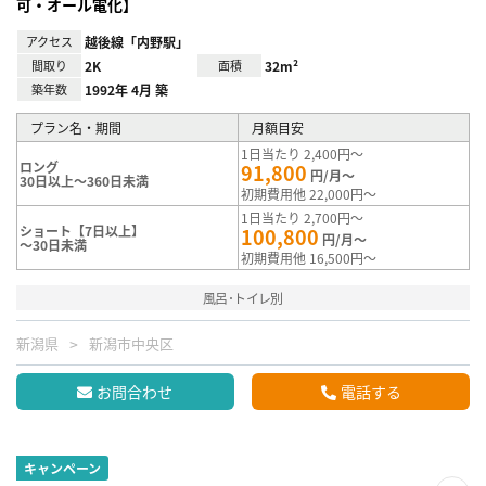
可・オール電化】
アクセス
越後線「内野駅」
間取り
2K
面積
32m²
築年数
1992年 4月 築
プラン名・期間
月額目安
1日当たり 2,400円～
ロング
91,800
円/月～
30日以上～360日未満
初期費用他 22,000円～
1日当たり 2,700円～
ショート【7日以上】
100,800
円/月～
～30日未満
初期費用他 16,500円～
風呂･トイレ別
新潟県
新潟市中央区
お問合わせ
電話する
キャンペーン