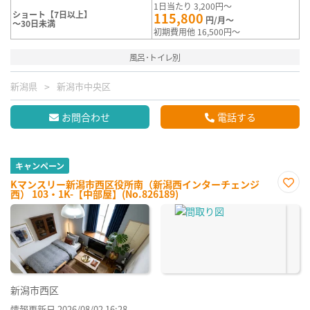
1日当たり 3,200円～
ショート【7日以上】
115,800
円/月～
～30日未満
初期費用他 16,500円～
風呂･トイレ別
新潟県
新潟市中央区
お問合わせ
電話する
キャンペーン
Kマンスリー新潟市西区役所南（新潟西インターチェンジ
西） 103・1K-【中部屋】(No.826189)
お気
に入
り登
録
新潟市西区
情報更新日 2026/08/02 16:28