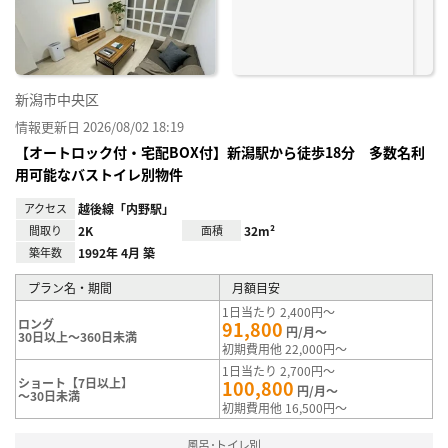
録
新潟市中央区
情報更新日 2026/08/02 18:19
【オートロック付・宅配BOX付】新潟駅から徒歩18分 多数名利
用可能なバストイレ別物件
アクセス
越後線「内野駅」
間取り
2K
面積
32m²
築年数
1992年 4月 築
プラン名・期間
月額目安
1日当たり 2,400円～
ロング
91,800
円/月～
30日以上～360日未満
初期費用他 22,000円～
1日当たり 2,700円～
ショート【7日以上】
100,800
円/月～
～30日未満
初期費用他 16,500円～
風呂･トイレ別