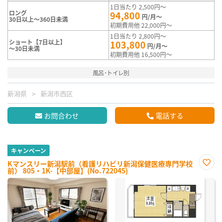
1日当たり 2,500円～
ロング
94,800
円/月～
30日以上～360日未満
初期費用他 22,000円～
1日当たり 2,800円～
ショート【7日以上】
103,800
円/月～
～30日未満
初期費用他 16,500円～
風呂･トイレ別
新潟県
新潟市西区
お問合わせ
電話する
キャンペーン
Kマンスリー新潟駅前（看護リハビリ新潟保健医療専門学校
前） 805・1K-【中部屋】(No.722045)
お気
に入
り登
録