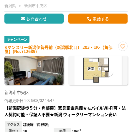
新潟県
新潟市中央区
お問合わせ
電話する
キャンペーン
Kマンスリー新潟伊勢丹前（新潟駅北口） 203・1K-【角部
屋】(No.712689)
お気
に入
り登
録
新潟市中央区
情報更新日 2026/08/02 14:47
【新潟駅徒歩５分・角部屋】家具家電完備★モバイルWi-Fi可・法
人契約可能・保証人不要★新潟 ウィークリーマンション安い
アクセス
越後線「内野駅」
間取り
1K
面積
18m²