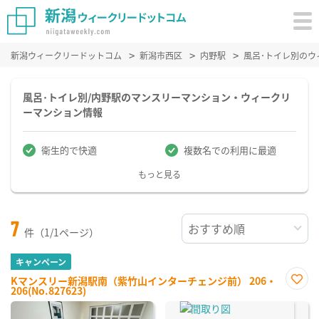
新潟ウィークリードットコム
新潟市西区
内野駅
風呂･トイレ別の
風呂･トイレ別/内野駅のマンスリーマンション・ウィークリ
ーマンション情報
衛生的で快適
複数名での利用に最適
もっと見る
7
件（1/1ページ）
キャンペーン
Kマンスリー新潟駅南（紫竹山インターチェンジ前） 206・
206(No.827623)
お気
に入
り登