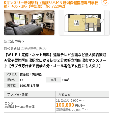
Kマンスリー新潟駅前（看護リハビリ新潟保健医療専門学校
前） 405・1K-【中部屋】(No.722042)
お気
に入
り登
録
新潟市中央区
情報更新日 2026/08/02 16:33
【ＷｉＦｉ完備・ネット無料】遠隔テレビ会議など法人契約歓迎
★電子契約🆗新潟駅北口から徒歩２分の好立地新潟市マンスリー
♪【ラブラ万代まで徒歩８分・オール電化で女性にも人気♪】
アクセス
越後線「内野駅」
間取り
1K
面積
31m²
築年数
1991年 1月 築
プラン名・期間
月額目安
1日当たり 2,900円～
ロング
106,800
円/月～
30日以上～360日未満
初期費用他 22,000円～