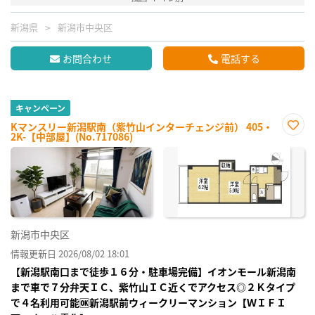
新潟県
新潟市中央区
お問合わせ
電話する
キャンペーン
Kマンスリー新潟駅南（紫竹山インターチェンジ前） 405・
2K-【中部屋】(No.717086)
お気
に入
り登
録
新潟市中央区
情報更新日 2026/08/02 18:01
【新潟駅南口まで徒歩１６分・駐車場完備】イオンモール新潟南
まで車で７分弁天ＩＣ、紫竹山ＩＣ近くでアクセス◎２Ｋタイプ
で４名利用可能🆗新潟駅前ウィークリーマンション【ＷＩＦＩ