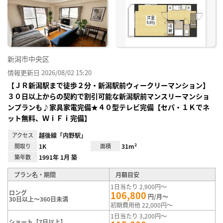
り登
録
新潟市中央区
情報更新日 2026/08/02 15:20
【ＪＲ新潟駅まで徒歩２分・新潟駅前ウィークリーマンション】
３０日以上からの契約で割引可能な新潟駅前マンスリーマンショ
ンプランも♪家具家電完備★４０型テレビ完備【セパ・１Ｋでネ
ット無料、ＷｉＦｉ完備】
アクセス
越後線「内野駅」
間取り
1K
面積
31m²
築年数
1991年 1月 築
プラン名・期間
月額目安
1日当たり 2,900円～
ロング
106,800
円/月～
30日以上～360日未満
初期費用他 22,000円～
1日当たり 3,200円～
ショート【7日以上】