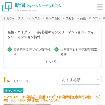
新潟ウィークリードットコム
新潟市西区
内野駅
高級・ハイグレー
高級・ハイグレード/内野駅のマンスリーマンション・ウィー
クリーマンション情報
高級感あるデザイン家具付
大画面テレビや高機能家電
き
完備
もっと見る
1
件（1/1ページ）
キャンペーン
Kマンスリー新潟駅前（看護リハビリ新潟保健医療専門学校
前） 805・1K-【中部屋】(No.722045)
お気
に入