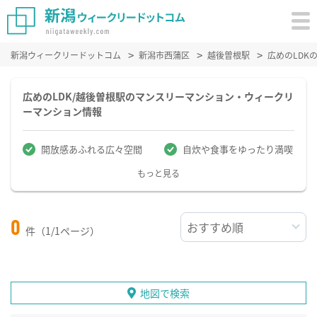
新潟ウィークリードットコム
新潟市西蒲区
越後曽根駅
広めのLDK
広めのLDK/越後曽根駅のマンスリーマンション・ウィークリ
ーマンション情報
開放感あふれる広々空間
自炊や食事をゆったり満喫
もっと見る
0
件（1/1ページ）
地図で検索