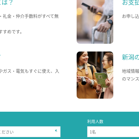
とは？
お支
・礼金・仲介手数料がすべて無
お申し
すすめです。
て
新潟
やガス・電気もすぐに使え、入
地域情
のマン
利用人数