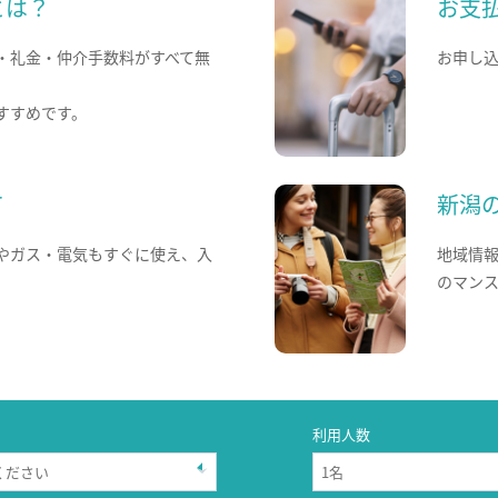
とは？
お支
・礼金・仲介手数料がすべて無
お申し
すすめです。
て
新潟
やガス・電気もすぐに使え、入
地域情
のマン
利用人数