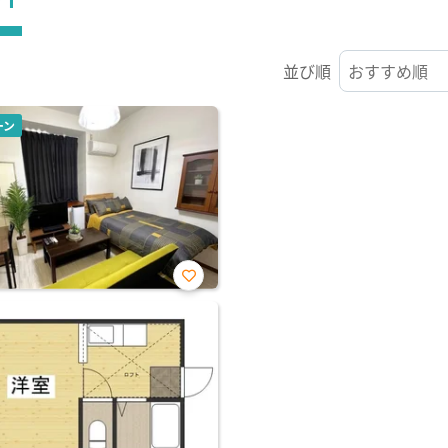
並び順
ーン
お気
に入
り登
録