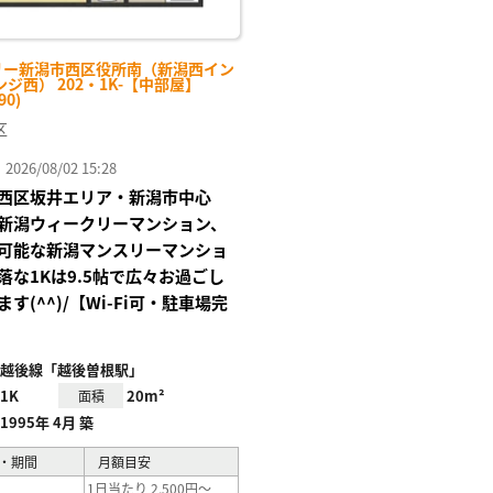
リー新潟市西区役所南（新潟西イン
ジ西） 202・1K-【中部屋】
90)
区
26/08/02 15:28
西区坂井エリア・新潟市中心
新潟ウィークリーマンション、
可能な新潟マンスリーマンショ
落な1Kは9.5帖で広々お過ごし
す(^^)/【Wi-Fi可・駐車場完
越後線「越後曽根駅」
1K
20m²
面積
1995年 4月 築
・期間
月額目安
1日当たり 2,500円～