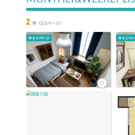
2
件（1/1ページ）
キャンペーン
キャンペ
お気
に入
り登
録