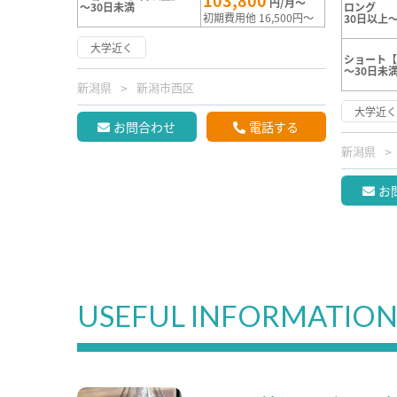
103,800
円/月～
～30日未満
ロング
初期費用他 16,500円～
30日以上～
大学近く
ショート【
～30日未
新潟県
新潟市西区
大学近
お問合わせ
電話する
新潟県
お
USEFUL INFORMATIO