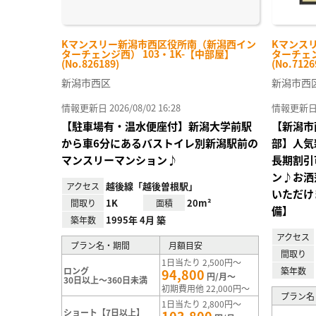
Kマンスリー新潟市西区役所南（新潟西イン
Kマンス
ターチェンジ西） 103・1K-【中部屋】
ターチェン
(No.826189)
(No.7126
新潟市西区
新潟市西
情報更新日 2026/08/02 16:28
情報更新日 20
【駐車場有・温水便座付】新潟大学前駅
【新潟市
から車6分にあるバストイレ別新潟駅前の
部】人気
マンスリーマンション♪
長期割引
ン♪お洒
越後線「越後曽根駅」
アクセス
いただけま
1K
20m²
間取り
面積
備】
1995年 4月 築
築年数
アクセス
プラン名・期間
月額目安
間取り
1日当たり 2,500円～
ロング
築年数
94,800
円/月～
30日以上～360日未満
初期費用他 22,000円～
プラン名
1日当たり 2,800円～
ショート【7日以上】