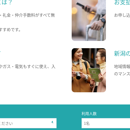
とは？
お支
・礼金・仲介手数料がすべて無
お申し
すすめです。
て
新潟
やガス・電気もすぐに使え、入
地域情
のマン
利用人数