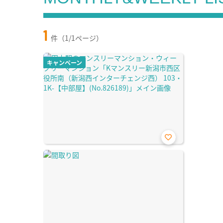
1
件（1/1ページ）
キャンペーン
お気
に入
り登
録