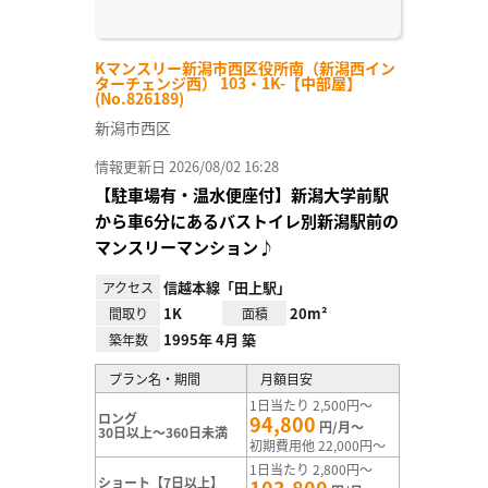
Kマンスリー新潟市西区役所南（新潟西イン
ターチェンジ西） 103・1K-【中部屋】
(No.826189)
新潟市西区
情報更新日 2026/08/02 16:28
【駐車場有・温水便座付】新潟大学前駅
から車6分にあるバストイレ別新潟駅前の
マンスリーマンション♪
信越本線「田上駅」
アクセス
1K
20m²
間取り
面積
1995年 4月 築
築年数
プラン名・期間
月額目安
1日当たり 2,500円～
ロング
94,800
円/月～
30日以上～360日未満
初期費用他 22,000円～
1日当たり 2,800円～
ショート【7日以上】