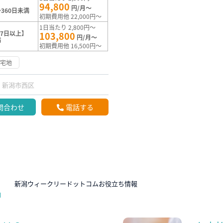
94,800
円/月～
360日未満
初期費用他 22,000円～
1日当たり 2,800円～
7日以上】
103,800
円/月～
満
初期費用他 16,500円～
住宅地
新潟市西区
問合わせ
電話する
N
新潟ウィークリードットコムお役立ち情報