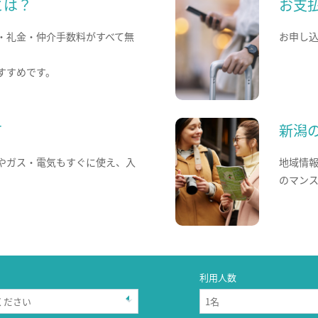
とは？
お支
・礼金・仲介手数料がすべて無
お申し
すすめです。
て
新潟
やガス・電気もすぐに使え、入
地域情
のマン
利用人数