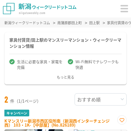
新潟ウィークリードットコム
南蒲原郡田上町
田上駅
家具付賃貸の
家具付賃貸/田上駅のマンスリーマンション・ウィークリーマ
ンション情報
生活に必要な家具・家電を
Wi-Fi無料でテレワークも
完備
快適
もっと見る
2
件（1/1ページ）
キャンペーン
Kマンスリー新潟市西区役所南（新潟西インターチェンジ
西） 103・1K-【中部屋】(No.826189)
お気
に入