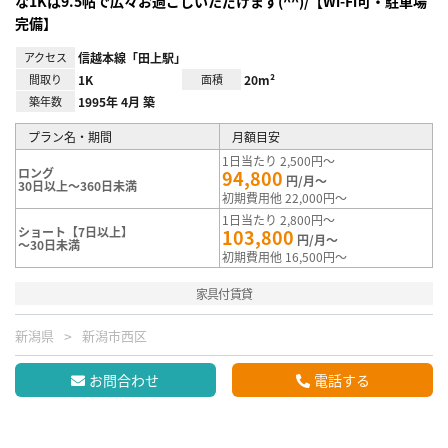
な1Kは9.5帖で広々お過ごしいただけます(^^)/【Wi-Fi可・駐車場
完備】
アクセス
信越本線「田上駅」
間取り
1K
面積
20m²
築年数
1995年 4月 築
プラン名・期間
月額目安
1日当たり 2,500円～
ロング
94,800
円/月～
30日以上～360日未満
初期費用他 22,000円～
1日当たり 2,800円～
ショート【7日以上】
103,800
円/月～
～30日未満
初期費用他 16,500円～
家具付賃貸
新潟県
新潟市西区
お問合わせ
電話する