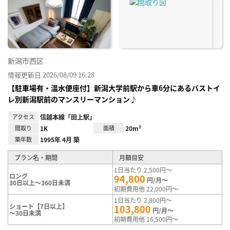
り登
録
新潟市西区
情報更新日 2026/08/09 16:28
【駐車場有・温水便座付】新潟大学前駅から車6分にあるバストイ
レ別新潟駅前のマンスリーマンション♪
アクセス
信越本線「田上駅」
間取り
1K
面積
20m²
築年数
1995年 4月 築
プラン名・期間
月額目安
1日当たり 2,500円～
ロング
94,800
円/月～
30日以上～360日未満
初期費用他 22,000円～
1日当たり 2,800円～
ショート【7日以上】
103,800
円/月～
～30日未満
初期費用他 16,500円～