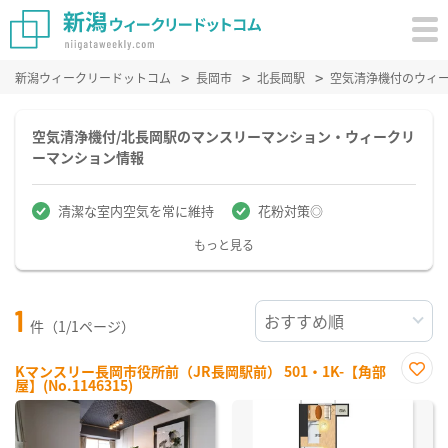
新潟ウィークリードットコム
長岡市
北長岡駅
空気清浄機付のウィ
空気清浄機付/北長岡駅のマンスリーマンション・ウィークリ
ーマンション情報
清潔な室内空気を常に維持
花粉対策◎
もっと見る
1
件（1/1ページ）
Kマンスリー長岡市役所前（JR長岡駅前） 501・1K-【角部
屋】(No.1146315)
お気
に入
り登
録