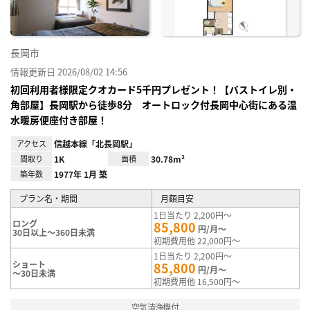
長岡市
情報更新日 2026/08/02 14:56
初回利用者様限定クオカード5千円プレゼント！【バストイレ別・
角部屋】長岡駅から徒歩8分 オートロック付長岡中心街にある温
水暖房便座付き部屋！
アクセス
信越本線「北長岡駅」
間取り
1K
面積
30.78m²
築年数
1977年 1月 築
プラン名・期間
月額目安
1日当たり 2,200円～
ロング
85,800
円/月～
30日以上～360日未満
初期費用他 22,000円～
1日当たり 2,200円～
ショート
85,800
円/月～
～30日未満
初期費用他 16,500円～
空気清浄機付