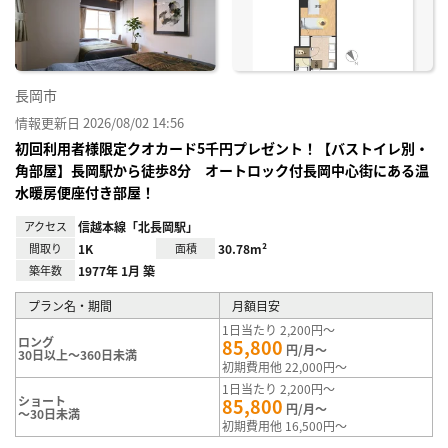
録
長岡市
情報更新日 2026/08/02 14:56
初回利用者様限定クオカード5千円プレゼント！【バストイレ別・
角部屋】長岡駅から徒歩8分 オートロック付長岡中心街にある温
水暖房便座付き部屋！
アクセス
信越本線「北長岡駅」
間取り
1K
面積
30.78m²
築年数
1977年 1月 築
プラン名・期間
月額目安
1日当たり 2,200円～
ロング
85,800
円/月～
30日以上～360日未満
初期費用他 22,000円～
1日当たり 2,200円～
ショート
85,800
円/月～
～30日未満
初期費用他 16,500円～