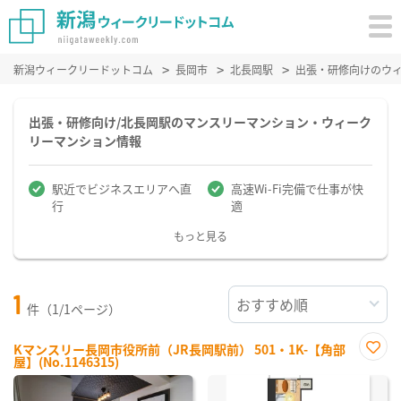
新潟ウィークリードットコム
長岡市
北長岡駅
出張・研修向けのウ
出張・研修向け/北長岡駅のマンスリーマンション・ウィーク
リーマンション情報
駅近でビジネスエリアへ直
高速Wi-Fi完備で仕事が快
行
適
もっと見る
1
件（1/1ページ）
Kマンスリー長岡市役所前（JR長岡駅前） 501・1K-【角部
屋】(No.1146315)
お気
に入
り登