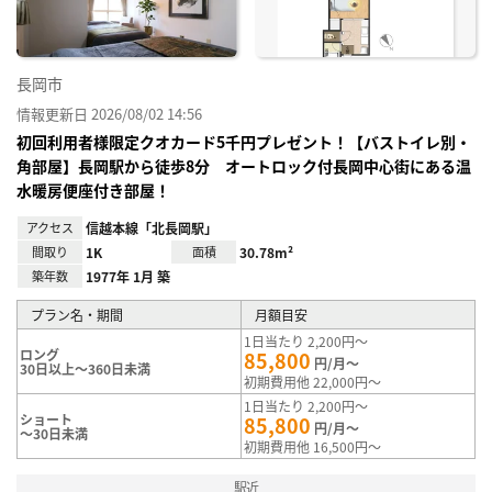
長岡市
情報更新日 2026/08/02 14:56
初回利用者様限定クオカード5千円プレゼント！【バストイレ別・
角部屋】長岡駅から徒歩8分 オートロック付長岡中心街にある温
水暖房便座付き部屋！
アクセス
信越本線「北長岡駅」
間取り
1K
面積
30.78m²
築年数
1977年 1月 築
プラン名・期間
月額目安
1日当たり 2,200円～
ロング
85,800
円/月～
30日以上～360日未満
初期費用他 22,000円～
1日当たり 2,200円～
ショート
85,800
円/月～
～30日未満
初期費用他 16,500円～
駅近