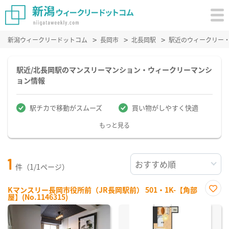
新潟ウィークリードットコム
長岡市
北長岡駅
駅近のウィークリー
駅近/北長岡駅のマンスリーマンション・ウィークリーマンシ
ョン情報
駅チカで移動がスムーズ
買い物がしやすく快適
もっと見る
1
件（1/1ページ）
Kマンスリー長岡市役所前（JR長岡駅前） 501・1K-【角部
屋】(No.1146315)
お気
に入
り登
録