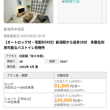
り登
録
新潟市中央区
情報更新日 2026/08/02 18:19
【オートロック付・宅配BOX付】新潟駅から徒歩18分 多数名利
用可能なバストイレ別物件
アクセス
白新線「佐々木駅」
間取り
2K
面積
32m²
築年数
1992年 4月 築
プラン名・期間
月額目安
1日当たり 2,400円～
ロング
91,800
円/月～
30日以上～360日未満
初期費用他 22,000円～
1日当たり 2,700円～
ショート【7日以上】
100,800
円/月～
～30日未満
初期費用他 16,500円～