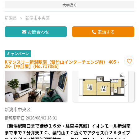
大学近く
新潟県
新潟市中央区
お問合わせ
電話する
キャンペーン
Kマンスリー新潟駅南（紫竹山インターチェンジ前） 405・
2K-【中部屋】(No.717086)
お気
に入
り登
録
新潟市中央区
情報更新日 2026/08/02 18:01
【新潟駅南口まで徒歩１６分・駐車場完備】イオンモール新潟南
まで車で７分弁天ＩＣ、紫竹山ＩＣ近くでアクセス◎２Ｋタイプ