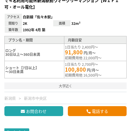
で４名利用可能🆗新潟駅前ウィークリーマンション【ＷＩＦＩ
可・オール電化】
アクセス
白新線「佐々木駅」
間取り
2K
面積
32m²
築年数
1992年 4月 築
プラン名・期間
月額目安
1日当たり 2,400円～
ロング
91,800
円/月～
30日以上～360日未満
初期費用他 22,000円～
1日当たり 2,700円～
ショート【7日以上】
100,800
円/月～
～30日未満
初期費用他 16,500円～
大学近く
新潟県
新潟市中央区
お問合わせ
電話する