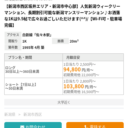
【新潟市西区坂井エリア・新潟市中心部】人気新潟ウィークリー
マンション、長期割引可能な新潟マンスリーマンション♪お洒落
な1Kは9.5帖で広々お過ごしいただけます(^^)/【Wi-Fi可・駐車場
完備】
アクセス
白新線「佐々木駅」
間取り
1K
面積
20m²
築年数
1995年 4月 築
プラン名・期間
月額目安
1日当たり 2,500円～
ロング
94,800
円/月～
30日以上～360日未満
初期費用他 22,000円～
1日当たり 2,800円～
ショート【7日以上】
103,800
円/月～
～30日未満
初期費用他 16,500円～
大学近く
新潟県
新潟市西区
お問合わせ
電話する