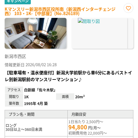
キャンペーン
Kマンスリー新潟市西区役所南（新潟西インターチェンジ
西） 103・1K-【中部屋】(No.826189)
お気
に入
り登
録
新潟市西区
情報更新日 2026/08/02 16:28
【駐車場有・温水便座付】新潟大学前駅から車6分にあるバストイ
レ別新潟駅前のマンスリーマンション♪
アクセス
白新線「佐々木駅」
間取り
1K
面積
20m²
築年数
1995年 4月 築
プラン名・期間
月額目安
1日当たり 2,500円～
ロング
94,800
円/月～
30日以上～360日未満
初期費用他 22,000円～