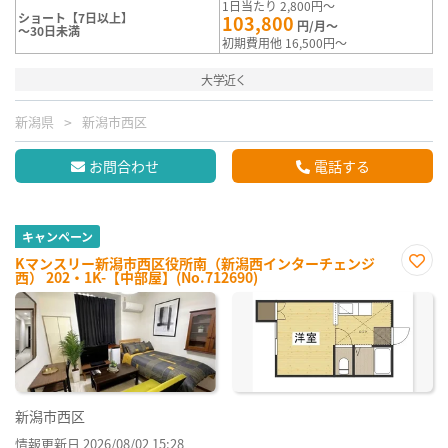
1日当たり 2,800円～
ショート【7日以上】
103,800
円/月～
～30日未満
初期費用他 16,500円～
大学近く
新潟県
新潟市西区
お問合わせ
電話する
キャンペーン
Kマンスリー新潟市西区役所南（新潟西インターチェンジ
西） 202・1K-【中部屋】(No.712690)
お気
に入
り登
録
新潟市西区
情報更新日 2026/08/02 15:28