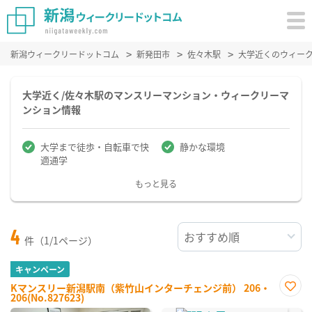
新潟ウィークリードットコム
新発田市
佐々木駅
大学近くのウィー
大学近く/佐々木駅のマンスリーマンション・ウィークリーマ
ンション情報
大学まで徒歩・自転車で快
静かな環境
適通学
もっと見る
4
件（1/1ページ）
キャンペーン
Kマンスリー新潟駅南（紫竹山インターチェンジ前） 206・
206(No.827623)
お気
に入