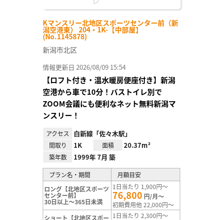
Kマンスリー北地区スポーツセンター前（新
潟空港東） 204・1K-【中部屋】
(No.1145878)
新潟市北区
情報更新日 2026/08/09 15:54
【ロフト付き・温水暖房便座付き】新潟
空港から車で10分！バストイレ別で
ZOOM会議にも便利なネット無料新潟マ
ンスリー！
白新線「佐々木駅」
アクセス
1K
20.37m²
間取り
面積
1999年 7月 築
築年数
プラン名・期間
月額目安
1日当たり 1,900円～
ロング【北地区スポーツ
76,800
センター前】
円/月～
30日以上～365日未満
初期費用他 22,000円～
1日当たり 2,300円～
ショート【北地区スポー