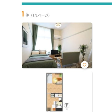
1
件（1/1ページ）
お気
に入
り登
録