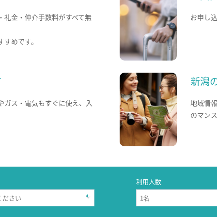
・礼金・仲介手数料がすべて無
お申し
すすめです。
て
新潟
やガス・電気もすぐに使え、入
地域情
のマン
利用人数