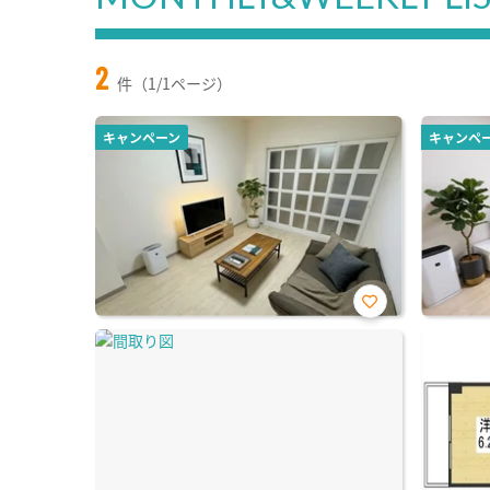
2
件（1/1ページ）
キャンペーン
キャンペ
お気
に入
り登
録