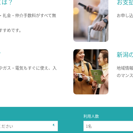
とは？
お支
・礼金・仲介手数料がすべて無
お申し
すすめです。
て
新潟
やガス・電気もすぐに使え、入
地域情
のマン
利用人数