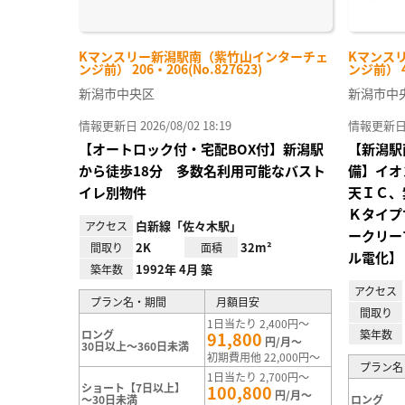
Kマンスリー新潟駅南（紫竹山インターチェ
Kマンス
ンジ前） 206・206(No.827623)
ンジ前） 4
新潟市中央区
新潟市中
情報更新日 2026/08/02 18:19
情報更新日 20
【オートロック付・宅配BOX付】新潟駅
【新潟駅
から徒歩18分 多数名利用可能なバスト
備】イオ
イレ別物件
天ＩＣ、
Ｋタイプ
白新線「佐々木駅」
アクセス
ークリー
2K
32m²
間取り
面積
ル電化】
1992年 4月 築
築年数
アクセス
プラン名・期間
月額目安
間取り
1日当たり 2,400円～
ロング
築年数
91,800
円/月～
30日以上～360日未満
初期費用他 22,000円～
プラン名
1日当たり 2,700円～
ショート【7日以上】
100,800
円/月～
～30日未満
ロング