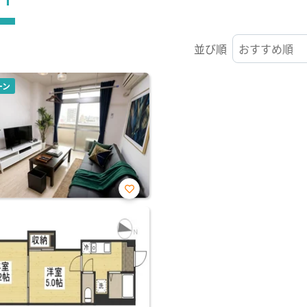
並び順
ーン
お気
に入
り登
録