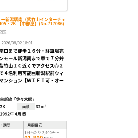
リー新潟駅南（紫竹山インターチェ
05・2K-【中部屋】(No.717086)
央区
26/08/02 18:01
南口まで徒歩１６分・駐車場完
ンモール新潟南まで車で７分弁
紫竹山ＩＣ近くでアクセス◎２
で４名利用可能🆗新潟駅前ウィ
マンション【ＷＩＦＩ可・オー
白新線「佐々木駅」
2K
32m²
面積
1992年 4月 築
・期間
月額目安
1日当たり 2,400円～
91,800