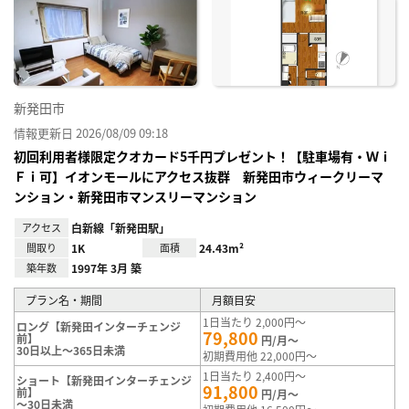
り登
録
新発田市
情報更新日 2026/08/09 09:18
初回利用者様限定クオカード5千円プレゼント！【駐車場有・Ｗｉ
Ｆｉ可】イオンモールにアクセス抜群 新発田市ウィークリーマ
ンション・新発田市マンスリーマンション
アクセス
白新線「新発田駅」
間取り
1K
面積
24.43m²
築年数
1997年 3月 築
プラン名・期間
月額目安
1日当たり 2,000円～
ロング【新発田インターチェンジ
79,800
前】
円/月～
30日以上～365日未満
初期費用他 22,000円～
1日当たり 2,400円～
ショート【新発田インターチェンジ
91,800
前】
円/月～
～30日未満