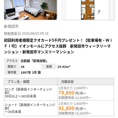
録
新発田市
情報更新日 2026/08/02 09:18
初回利用者様限定クオカード5千円プレゼント！【駐車場有・Ｗｉ
Ｆｉ可】イオンモールにアクセス抜群 新発田市ウィークリーマ
ンション・新発田市マンスリーマンション
アクセス
白新線「新発田駅」
間取り
1K
面積
24.43m²
築年数
1997年 3月 築
プラン名・期間
月額目安
1日当たり 2,000円～
ロング【新発田インターチェンジ
79,800
前】
円/月～
30日以上～365日未満
初期費用他 22,000円～
1日当たり 2,400円～
ショート【新発田インターチェンジ
91,800
前】
円/月～
～30日未満
初期費用他 16,500円～