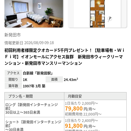
り登
録
新発田市
情報更新日 2026/08/09 09:18
初回利用者様限定クオカード5千円プレゼント！【駐車場有・Ｗｉ
Ｆｉ可】イオンモールにアクセス抜群 新発田市ウィークリーマ
ンション・新発田市マンスリーマンション
アクセス
白新線「新発田駅」
間取り
1K
面積
24.43m²
築年数
1997年 3月 築
プラン名・期間
月額目安
1日当たり 2,000円～
ロング【新発田インターチェンジ
79,800
前】
円/月～
30日以上～365日未満
初期費用他 22,000円～
1日当たり 2,400円～
ショート【新発田インターチェンジ
91,800
前】
円/月～
～30日未満