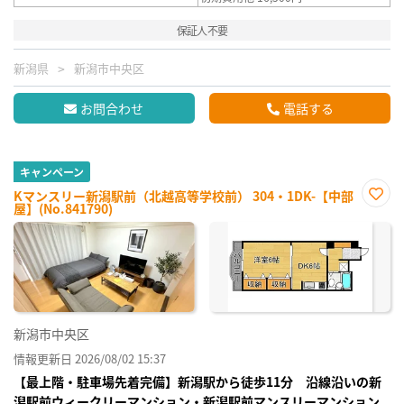
保証人不要
新潟県
新潟市中央区
お問合わせ
電話する
キャンペーン
Kマンスリー新潟駅前（北越高等学校前） 304・1DK-【中部
屋】(No.841790)
お気
に入
り登
録
新潟市中央区
情報更新日 2026/08/02 15:37
【最上階・駐車場先着完備】新潟駅から徒歩11分 沿線沿いの新
潟駅前ウィークリーマンション・新潟駅前マンスリーマンション