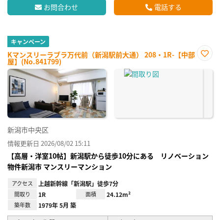
お問合わせ
電話する
キャンペーン
Kマンスリーラブラ万代前（新潟駅前大通） 208・1R-【中部
屋】(No.841799)
お気
に入
り登
録
新潟市中央区
情報更新日 2026/08/02 15:11
【高層・洋室10帖】新潟駅から徒歩10分にある リノベーション
物件新潟市 マンスリーマンション
アクセス
上越新幹線「新潟駅」徒歩7分
間取り
1R
面積
24.12m²
築年数
1979年 5月 築