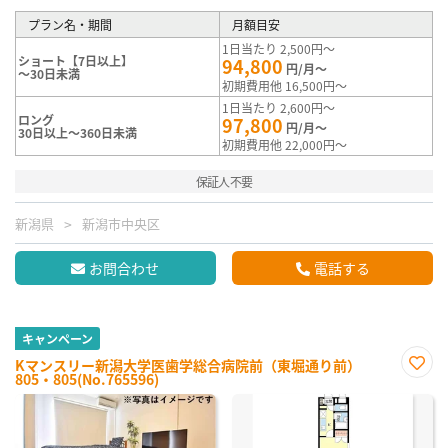
プラン名・期間
月額目安
1日当たり 2,500円～
ショート【7日以上】
94,800
円/月～
～30日未満
初期費用他 16,500円～
1日当たり 2,600円～
ロング
97,800
円/月～
30日以上～360日未満
初期費用他 22,000円～
保証人不要
新潟県
新潟市中央区
お問合わせ
電話する
キャンペーン
Kマンスリー新潟大学医歯学総合病院前（東堀通り前）
805・805(No.765596)
お気
に入
り登
録