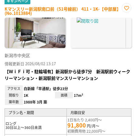
キャンペーン
Kマンスリー新潟駅南口前（51号線前） 411・1K-【中部屋】
(No.1013884)
お気
に入
り登
録
新潟市中央区
情報更新日 2026/08/02 13:17
【ＷｉＦｉ可・駐輪場有】新潟駅から徒歩7分 新潟駅前ウィーク
リーマンション・新潟駅前マンスリーマンション
アクセス
白新線「早通駅」徒歩23分
間取り
1K
面積
17m²
築年数
1988年 3月 築
プラン名・期間
月額目安
1日当たり 2,400円～
ロング
91,800
円/月～
30日以上～360日未満
初期費用他 22,000円～