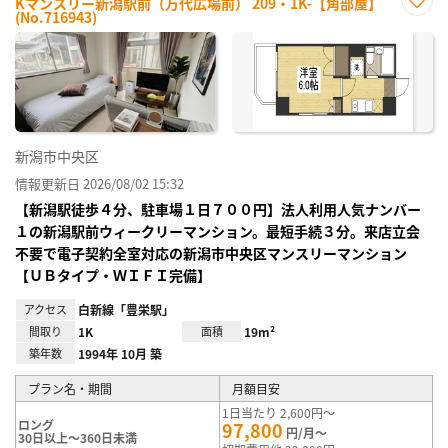
Kマンスリー新潟駅前（万代広場前） 209・1K-【角部屋】
(No.716943)
お気
に入
り登
録
新潟市中央区
情報更新日 2026/08/02 15:32
【新潟駅徒歩４分、駐車場１日７００円】法人利用人気ナンバー
１の新潟駅前ウィークリーマンション。最短手続３分。来店立会
不要で電子契約全室対応の新潟市中央区マンスリーマンション
【ＵＢタイプ・ＷＩＦＩ完備】
アクセス
白新線「豊栄駅」
間取り
1K
面積
19m²
築年数
1994年 10月 築
プラン名・期間
月額目安
1日当たり 2,600円～
ロング
97,800
円/月～
30日以上～360日未満