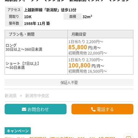
アクセス
上越新幹線「新潟駅」徒歩13分
間取り
1DK
面積
32m²
築年数
1988年 11月 築
プラン名・期間
月額目安
1日当たり 2,200円～
ロング
85,800
円/月～
30日以上～360日未満
初期費用他 22,000円～
1日当たり 2,700円～
ショート【7日以上】
100,800
円/月～
～30日未満
初期費用他 16,500円～
保証人不要
新潟県
新潟市中央区
お問合わせ
電話する
キャンペーン