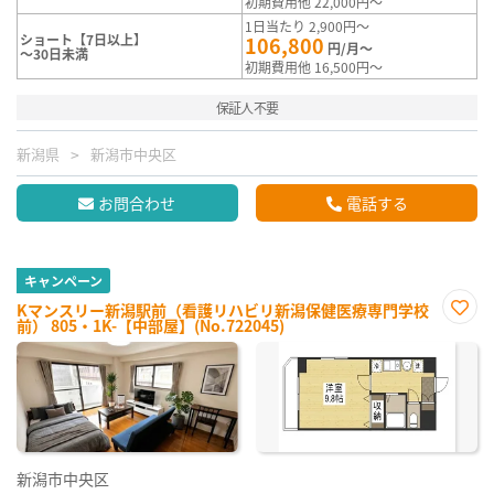
初期費用他 22,000円～
1日当たり 2,900円～
ショート【7日以上】
106,800
円/月～
～30日未満
初期費用他 16,500円～
保証人不要
新潟県
新潟市中央区
お問合わせ
電話する
キャンペーン
Kマンスリー新潟駅前（看護リハビリ新潟保健医療専門学校
前） 805・1K-【中部屋】(No.722045)
お気
に入
り登
録
新潟市中央区