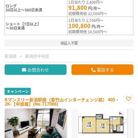
1日当たり 2,400円～
ロング
91,800
円/月～
30日以上～360日未満
初期費用他 22,000円～
1日当たり 2,700円～
ショート【7日以上】
100,800
円/月～
～30日未満
初期費用他 16,500円～
保証人不要
新潟県
新潟市中央区
お問合わせ
電話する
キャンペーン
Kマンスリー新潟駅南（紫竹山インターチェンジ前） 405・
2K-【中部屋】(No.717086)
お気
に入
り登
録