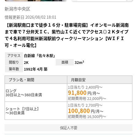
新潟市中央区
情報更新日 2026/08/02 18:01
【新潟駅南口まで徒歩１６分・駐車場完備】イオンモール新潟南
まで車で７分弁天ＩＣ、紫竹山ＩＣ近くでアクセス◎２Ｋタイプ
で４名利用可能🆗新潟駅前ウィークリーマンション【ＷＩＦＩ
可・オール電化】
アクセス
白新線「佐々木駅」
間取り
2K
面積
32m²
築年数
1992年 4月 築
プラン名・期間
月額目安
1日当たり 2,400円～
ロング
91,800
円/月～
30日以上～360日未満
初期費用他 22,000円～
1日当たり 2,700円～
ショート【7日以上】
100,800
円/月～
～30日未満
初期費用他 16,500円～
保証人不要