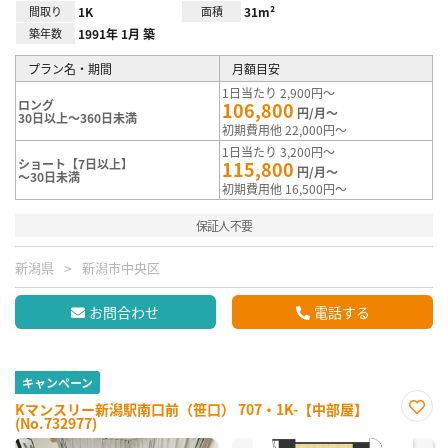
間取り
1K
面積
31m²
築年数
1991年 1月 築
プラン名・期間
月額目安
1日当たり 2,900円～
ロング
106,800
円/月～
30日以上～360日未満
初期費用他 22,000円～
1日当たり 3,200円～
ショート【7日以上】
115,800
円/月～
～30日未満
初期費用他 16,500円～
保証人不要
新潟県
新潟市中央区
お問合わせ
電話する
キャンペーン
Kマンスリー新潟駅南口前（笹口） 707・1K-【中部屋】
(No.732977)
お気
に入