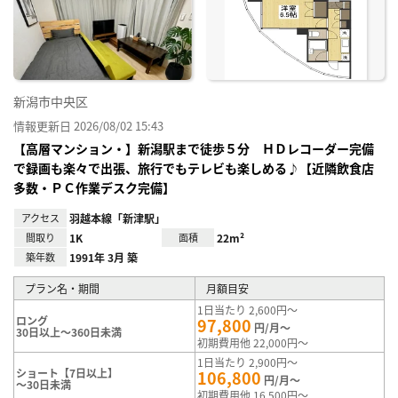
り登
録
新潟市中央区
情報更新日 2026/08/02 15:43
【高層マンション・】新潟駅まで徒歩５分 ＨＤレコーダー完備
で録画も楽々で出張、旅行でもテレビも楽しめる♪【近隣飲食店
多数・ＰＣ作業デスク完備】
アクセス
羽越本線「新津駅」
間取り
1K
面積
22m²
築年数
1991年 3月 築
プラン名・期間
月額目安
1日当たり 2,600円～
ロング
97,800
円/月～
30日以上～360日未満
初期費用他 22,000円～
1日当たり 2,900円～
ショート【7日以上】
106,800
円/月～
～30日未満
初期費用他 16,500円～