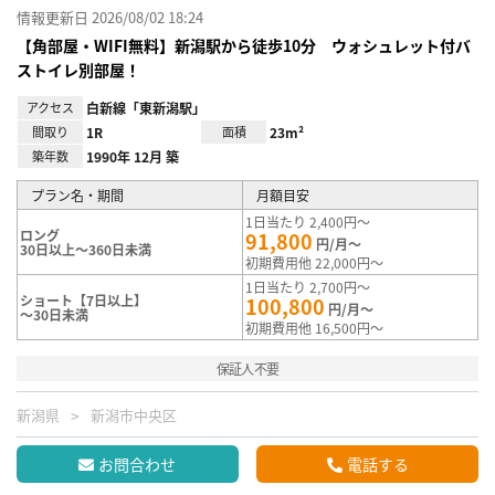
情報更新日 2026/08/02 18:24
【角部屋・WIFI無料】新潟駅から徒歩10分 ウォシュレット付バ
ストイレ別部屋！
アクセス
白新線「東新潟駅」
間取り
1R
面積
23m²
築年数
1990年 12月 築
プラン名・期間
月額目安
1日当たり 2,400円～
ロング
91,800
円/月～
30日以上～360日未満
初期費用他 22,000円～
1日当たり 2,700円～
ショート【7日以上】
100,800
円/月～
～30日未満
初期費用他 16,500円～
保証人不要
新潟県
新潟市中央区
お問合わせ
電話する