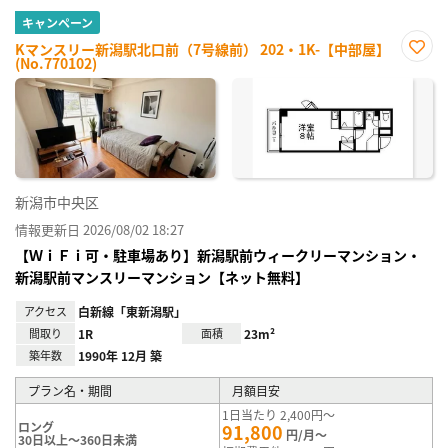
キャンペーン
Kマンスリー新潟駅北口前（7号線前） 202・1K-【中部屋】
(No.770102)
お気
に入
り登
録
新潟市中央区
情報更新日 2026/08/02 18:27
【ＷｉＦｉ可・駐車場あり】新潟駅前ウィークリーマンション・
新潟駅前マンスリーマンション【ネット無料】
アクセス
白新線「東新潟駅」
間取り
1R
面積
23m²
築年数
1990年 12月 築
プラン名・期間
月額目安
1日当たり 2,400円～
ロング
91,800
円/月～
30日以上～360日未満