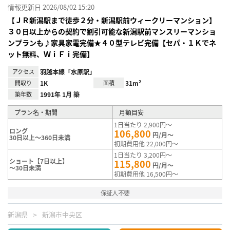
情報更新日 2026/08/02 15:20
【ＪＲ新潟駅まで徒歩２分・新潟駅前ウィークリーマンション】
３０日以上からの契約で割引可能な新潟駅前マンスリーマンショ
ンプランも♪家具家電完備★４０型テレビ完備【セパ・１Ｋでネ
ット無料、ＷｉＦｉ完備】
アクセス
羽越本線「水原駅」
間取り
1K
面積
31m²
築年数
1991年 1月 築
プラン名・期間
月額目安
1日当たり 2,900円～
ロング
106,800
円/月～
30日以上～360日未満
初期費用他 22,000円～
1日当たり 3,200円～
ショート【7日以上】
115,800
円/月～
～30日未満
初期費用他 16,500円～
保証人不要
新潟県
新潟市中央区