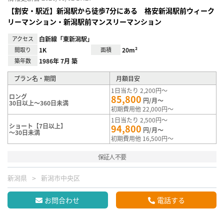
【割安・駅近】新潟駅から徒歩7分にある 格安新潟駅前ウィーク
リーマンション・新潟駅前マンスリーマンション
アクセス
白新線「東新潟駅」
間取り
1K
面積
20m²
築年数
1986年 7月 築
プラン名・期間
月額目安
1日当たり 2,200円～
ロング
85,800
円/月～
30日以上～360日未満
初期費用他 22,000円～
1日当たり 2,500円～
ショート【7日以上】
94,800
円/月～
～30日未満
初期費用他 16,500円～
保証人不要
新潟県
新潟市中央区
お問合わせ
電話する