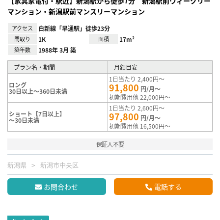
【家具家電付・駅近】新潟駅から徒歩7分 新潟駅前ウィークリー
マンション・新潟駅前マンスリーマンション
アクセス
白新線「早通駅」徒歩23分
間取り
1K
面積
17m²
築年数
1988年 3月 築
プラン名・期間
月額目安
1日当たり 2,400円～
ロング
91,800
円/月～
30日以上～360日未満
初期費用他 22,000円～
1日当たり 2,600円～
ショート【7日以上】
97,800
円/月～
～30日未満
初期費用他 16,500円～
保証人不要
新潟県
新潟市中央区
お問合わせ
電話する