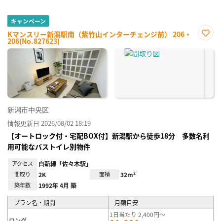
キャンペーン
Kマンスリー新潟駅南（紫竹山インターチェンジ前） 206・
206(No.827623)
お気
に入
り登
録
新潟市中央区
情報更新日 2026/08/02 18:19
【オートロック付・宅配BOX付】新潟駅から徒歩18分 多数名利
用可能なバストイレ別物件
アクセス
白新線「佐々木駅」
間取り
2K
面積
32m²
築年数
1992年 4月 築
プラン名・期間
月額目安
1日当たり 2,400円～
ロング