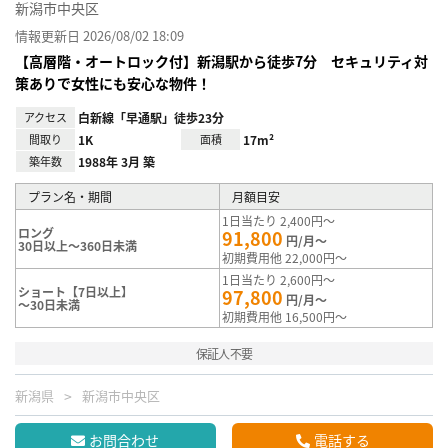
新潟市中央区
情報更新日 2026/08/02 18:09
【高層階・オートロック付】新潟駅から徒歩7分 セキュリティ対
策ありで女性にも安心な物件！
アクセス
白新線「早通駅」徒歩23分
間取り
1K
面積
17m²
築年数
1988年 3月 築
プラン名・期間
月額目安
1日当たり 2,400円～
ロング
91,800
円/月～
30日以上～360日未満
初期費用他 22,000円～
1日当たり 2,600円～
ショート【7日以上】
97,800
円/月～
～30日未満
初期費用他 16,500円～
保証人不要
新潟県
新潟市中央区
お問合わせ
電話する