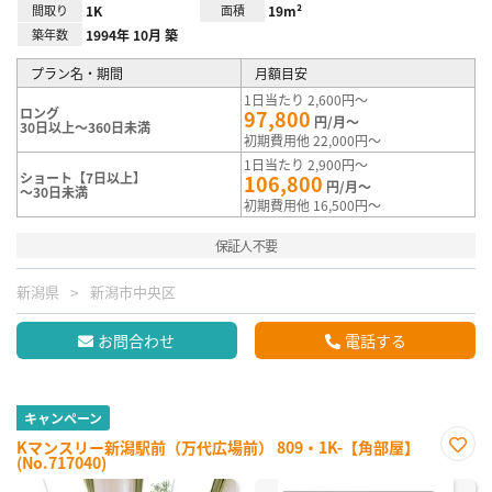
間取り
1K
面積
19m²
築年数
1994年 10月 築
プラン名・期間
月額目安
1日当たり 2,600円～
ロング
97,800
円/月～
30日以上～360日未満
初期費用他 22,000円～
1日当たり 2,900円～
ショート【7日以上】
106,800
円/月～
～30日未満
初期費用他 16,500円～
保証人不要
新潟県
新潟市中央区
お問合わせ
電話する
キャンペーン
Kマンスリー新潟駅前（万代広場前） 809・1K-【角部屋】
(No.717040)
お気
に入