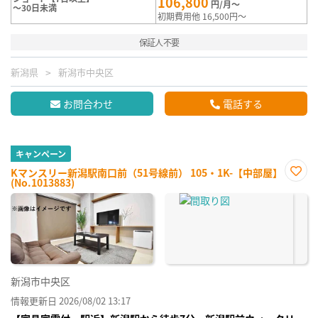
106,800
円/月～
～30日未満
初期費用他 16,500円～
保証人不要
新潟県
新潟市中央区
お問合わせ
電話する
キャンペーン
Kマンスリー新潟駅南口前（51号線前） 105・1K-【中部屋】
(No.1013883)
お気
に入
り登
録
新潟市中央区
情報更新日 2026/08/02 13:17