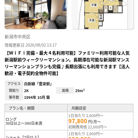
り登
録
新潟市中央区
情報更新日 2026/08/02 13:17
【ＷｉＦｉ完備・最大４名利用可能】ファミリー利用可能な人気
新潟駅前ウィークリーマンション。長期滞在可能な新潟駅マンス
リーマンションプランも完備♪長期出張にも利用できます【法人
歓迎・電子契約全物件可能】
アクセス
白新線「豊栄駅」
間取り
2K
面積
29m²
築年数
1994年 10月 築
プラン名・期間
月額目安
1日当たり 2,600円～
ロング
97,800
円/月～
30日以上～360日未満
初期費用他 22,000円～
1日当たり 2,900円～
ショート【7日以上】