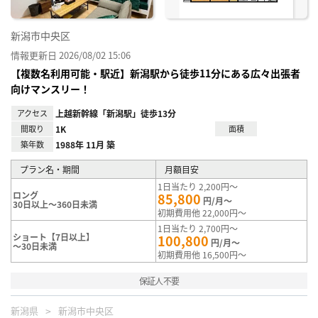
新潟市中央区
情報更新日 2026/08/02 15:06
【複数名利用可能・駅近】新潟駅から徒歩11分にある広々出張者
向けマンスリー！
アクセス
上越新幹線「新潟駅」徒歩13分
間取り
1K
面積
築年数
1988年 11月 築
プラン名・期間
月額目安
1日当たり 2,200円～
ロング
85,800
円/月～
30日以上～360日未満
初期費用他 22,000円～
1日当たり 2,700円～
ショート【7日以上】
100,800
円/月～
～30日未満
初期費用他 16,500円～
保証人不要
新潟県
新潟市中央区