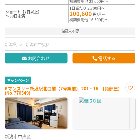
初期費用他 22,000円～
1日当たり 2,700円～
ショート【7日以上】
100,800
円/月～
～30日未満
初期費用他 16,500円～
保証人不要
新潟県
新潟市中央区
お問合わせ
電話する
キャンペーン
Kマンスリー新潟駅北口前（7号線前） 201・1R-【角部屋】
(No.770549)
お気
に入
り登
録
新潟市中央区