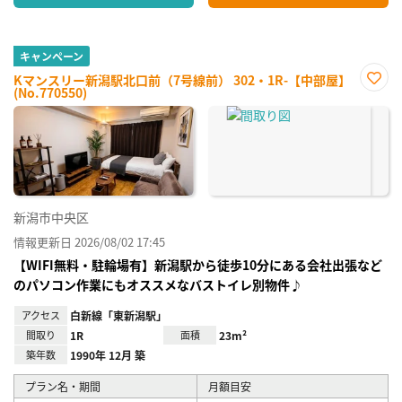
キャンペーン
Kマンスリー新潟駅北口前（7号線前） 302・1R-【中部屋】
(No.770550)
お気
に入
り登
録
新潟市中央区
情報更新日 2026/08/02 17:45
【WIFI無料・駐輪場有】新潟駅から徒歩10分にある会社出張など
のパソコン作業にもオススメなバストイレ別物件♪
アクセス
白新線「東新潟駅」
間取り
1R
面積
23m²
築年数
1990年 12月 築
プラン名・期間
月額目安