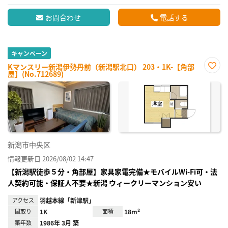
お問合わせ
電話する
キャンペーン
Kマンスリー新潟伊勢丹前（新潟駅北口） 203・1K-【角部
屋】(No.712689)
お気
に入
り登
録
新潟市中央区
情報更新日 2026/08/02 14:47
【新潟駅徒歩５分・角部屋】家具家電完備★モバイルWi-Fi可・法
人契約可能・保証人不要★新潟 ウィークリーマンション安い
アクセス
羽越本線「新津駅」
間取り
1K
面積
18m²
築年数
1986年 3月 築