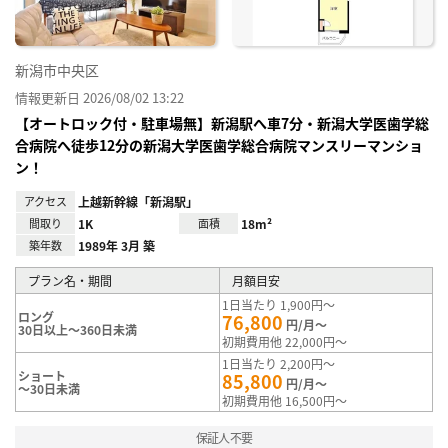
新潟市中央区
情報更新日 2026/08/02 13:22
【オートロック付・駐車場無】新潟駅へ車7分・新潟大学医歯学総
合病院へ徒歩12分の新潟大学医歯学総合病院マンスリーマンショ
ン！
アクセス
上越新幹線「新潟駅」
間取り
1K
面積
18m²
築年数
1989年 3月 築
プラン名・期間
月額目安
1日当たり 1,900円～
ロング
76,800
円/月～
30日以上～360日未満
初期費用他 22,000円～
1日当たり 2,200円～
ショート
85,800
円/月～
～30日未満
初期費用他 16,500円～
保証人不要