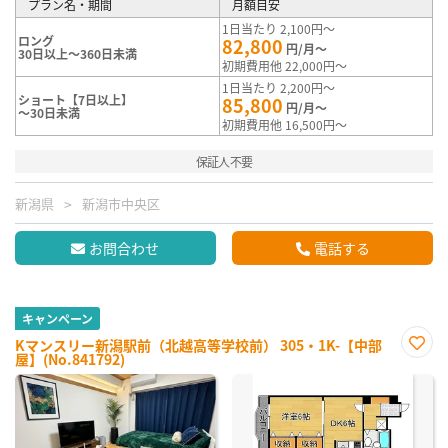
プラン名・期間
月額目安
1日当たり 2,100円～
ロング
82,800
円/月～
30日以上～360日未満
初期費用他 22,000円～
1日当たり 2,200円～
ショート【7日以上】
85,800
円/月～
～30日未満
初期費用他 16,500円～
保証人不要
新潟県
新潟市中央区
お問合わせ
電話する
キャンペーン
Kマンスリー新潟駅前（北越高等学校前） 305・1K-【中部
屋】(No.841792)
お気
に入
り登
録