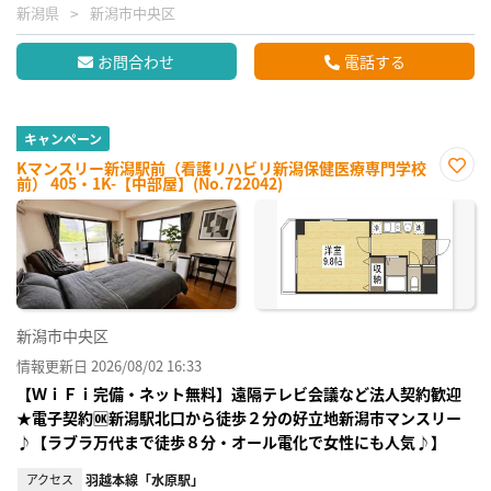
新潟県
新潟市中央区
お問合わせ
電話する
キャンペーン
Kマンスリー新潟駅前（看護リハビリ新潟保健医療専門学校
前） 405・1K-【中部屋】(No.722042)
お気
に入
り登
録
新潟市中央区
情報更新日 2026/08/02 16:33
【ＷｉＦｉ完備・ネット無料】遠隔テレビ会議など法人契約歓迎
★電子契約🆗新潟駅北口から徒歩２分の好立地新潟市マンスリー
♪【ラブラ万代まで徒歩８分・オール電化で女性にも人気♪】
アクセス
羽越本線「水原駅」