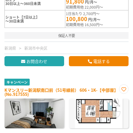
91,800
円/月～
30日以上～360日未満
初期費用他 22,000円～
1日当たり 2,700円～
ショート【7日以上】
100,800
円/月～
～30日未満
初期費用他 16,500円～
保証人不要
新潟県
新潟市中央区
お問合わせ
電話する
キャンペーン
Kマンスリー新潟駅南口前（51号線前） 606・1K-【中部屋】
(No.917555)
お気
に入
り登
録