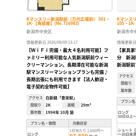
Kマンスリー新潟駅前（万代広場前） 501・
Kマンス
1K-【角部屋】(No.716983)
105・1K
新潟市中央区
新潟市中
情報更新日 2026/08/09 13:17
情報更新日 20
【ＷｉＦｉ完備・最大４名利用可能】フ
【家具家
ァミリー利用可能な人気新潟駅前ウィー
分 新潟
クリーマンション。長期滞在可能な新潟
新潟駅前
駅マンスリーマンションプランも完備♪
アクセス
長期出張にも利用できます【法人歓迎・
間取り
電子契約全物件可能】
築年数
白新線「豊栄駅」
アクセス
プラン名
2K
29m²
間取り
面積
1994年 10月 築
築年数
ロング
30日以上～
プラン名・期間
月額目安
ショート【
1日当たり 2,600円～
ロング
～30日未
97,800