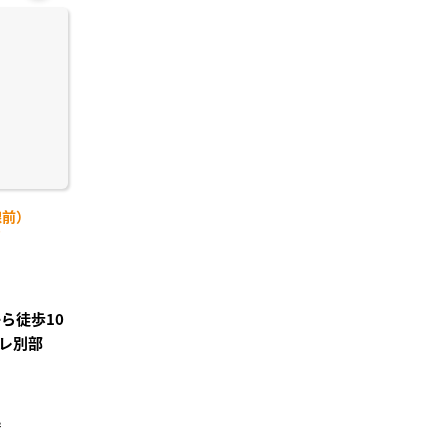
お気
に入
り登
録
線前）
)
ら徒歩10
レ別部
²