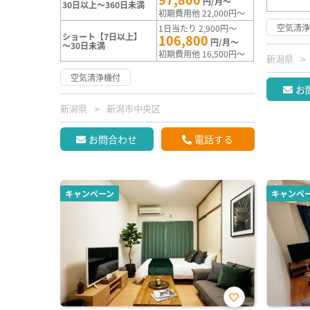
円/月～
30日以上～360日未満
初期費用他 22,000円～
空気清
1日当たり 2,900円～
ショート【7日以上】
106,800
円/月～
～30日未満
初期費用他 16,500円～
新潟県
空気清浄機付
お
新潟県
新潟市中央区
お問合わせ
電話する
キャンペーン
キャンペ