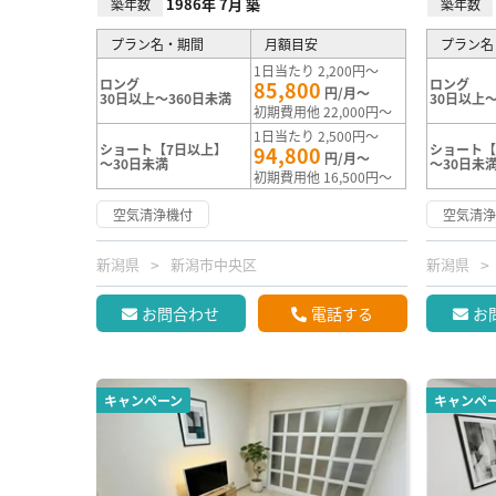
1986年 7月 築
築年数
築年数
プラン名・期間
月額目安
プラン名
1日当たり 2,200円～
ロング
ロング
85,800
円/月～
30日以上～360日未満
30日以上～
初期費用他 22,000円～
1日当たり 2,500円～
ショート【7日以上】
ショート【
94,800
円/月～
～30日未満
～30日未
初期費用他 16,500円～
空気清浄機付
空気清
新潟県
新潟市中央区
新潟県
お問合わせ
電話する
お
キャンペーン
キャンペ