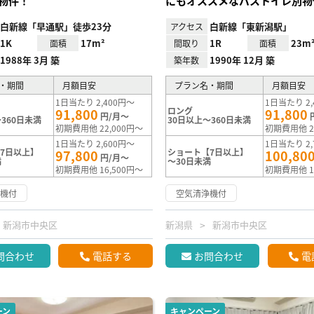
物件！
にもオススメなバストイレ別物
白新線「早通駅」徒歩23分
白新線「東新潟駅」
アクセス
1K
17m²
1R
23m
面積
間取り
面積
1988年 3月 築
1990年 12月 築
築年数
・期間
月額目安
プラン名・期間
月額目安
1日当たり 2,400円～
1日当たり 2,
ロング
91,800
91,800
円/月～
360日未満
30日以上～360日未満
初期費用他 22,000円～
初期費用他 2
1日当たり 2,600円～
1日当たり 2,
7日以上】
ショート【7日以上】
97,800
100,80
円/月～
満
～30日未満
初期費用他 16,500円～
初期費用他 1
浄機付
空気清浄機付
新潟市中央区
新潟県
新潟市中央区
問合わせ
電話する
お問合わせ
電
ーン
キャンペーン