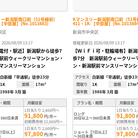
リー新潟駅南口前（51号線前）
Kマンスリー新潟駅南口前（51号
-【中部屋】(No.1013883)
411・1K-【中部屋】(No.1013884
央区
新潟市中央区
26/08/09 13:17
情報更新日 2026/08/09 13:17
電付・駅近】新潟駅から徒歩7
【ＷｉＦｉ可・駐輪場有】新潟
駅前ウィークリーマンション・
歩7分 新潟駅前ウィークリー
マンスリーマンション
ン・新潟駅前マンスリーマンシ
白新線「早通駅」徒歩23分
白新線「早通駅」徒歩23
アクセス
1K
17m²
1K
17m
面積
間取り
面積
1988年 3月 築
1988年 3月 築
築年数
・期間
月額目安
プラン名・期間
月額目安
1日当たり 2,400円～
1日当たり 2,
ロング
91,800
91,800
円/月～
360日未満
30日以上～360日未満
初期費用他 22,000円～
初期費用他 2
1日当たり 2,600円～
1日当たり 2,
7日以上】
ショート【7日以上】
97,800
97,800
円/月～
満
～30日未満