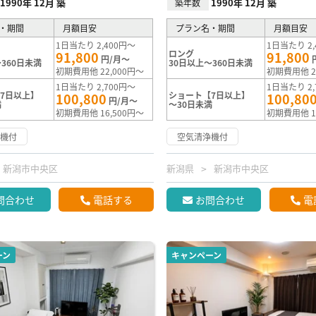
1990年 12月 築
1990年 12月 築
築年数
・期間
月額目安
プラン名・期間
月額目安
1日当たり 2,400円～
1日当たり 2,
ロング
91,800
91,800
円/月～
360日未満
30日以上～360日未満
初期費用他 22,000円～
初期費用他 2
1日当たり 2,700円～
1日当たり 2,
7日以上】
ショート【7日以上】
100,800
100,80
円/月～
満
～30日未満
初期費用他 16,500円～
初期費用他 1
浄機付
空気清浄機付
新潟市中央区
新潟県
新潟市中央区
問合わせ
電話する
お問合わせ
電
ーン
キャンペーン