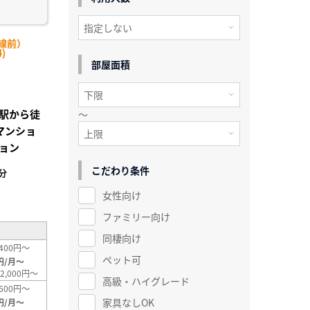
線前）
)
部屋面積
駅から徒
～
マンショ
ョン
こだわり条件
分
²
女性向け
ファミリー向け
同棲向け
400円～
ペット可
円/月～
2,000円～
高級・ハイグレード
600円～
家具なしOK
円/月～