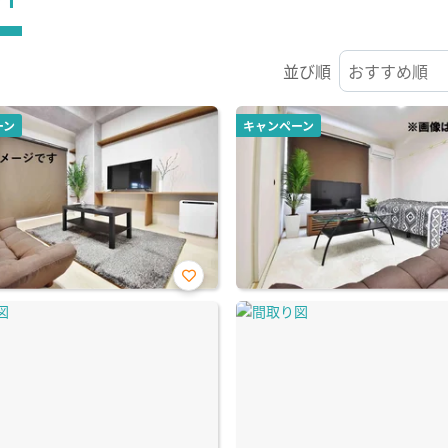
並び順
ーン
キャンペーン
お気
に入
り登
録