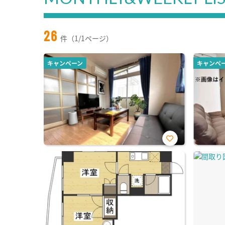
26
件（1/1ページ）
キャンペーン
キャンペ
お気
に入
り登
録