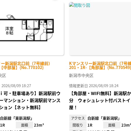
お気
に入
り登
録
リー新潟駅北口前（7号線前）
Kマンスリー新潟駅北口前（7号
-【中部屋】(No.770102)
201・1R-【角部屋】(No.770549
央区
新潟市中央区
26/08/09 18:27
情報更新日 2026/08/09 18:24
ｉ可・駐車場あり】新潟駅前ウ
【角部屋・WIFI無料】新潟駅か
ーマンション・新潟駅前マンス
分 ウォシュレット付バストイ
ション【ネット無料】
屋！
白新線「東新潟駅」
白新線「東新潟駅」
アクセス
1R
23m²
1R
23m
面積
間取り
面積