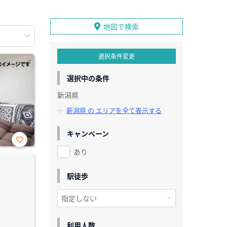
地図で検索
選択条件変更
選択中の条件
新潟県
新潟県 の エリアを全て表示する
キャンペーン
あり
お気
に入
り登
録
駅徒歩
利用人数