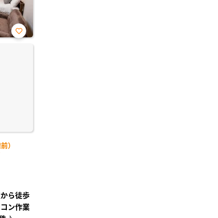
お気
に入
り登
録
線前）
)
駅から徒歩
ソコン作業