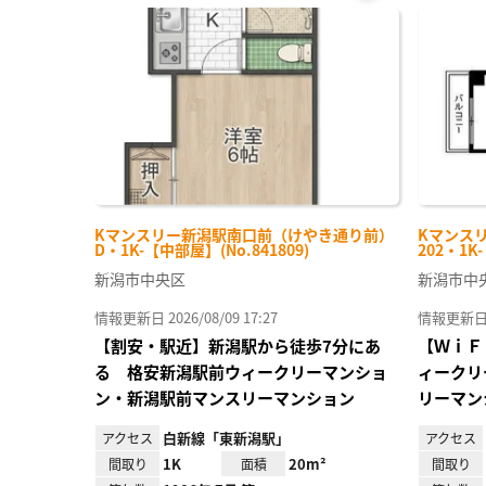
お気
に入
り登
録
Kマンスリー新潟駅南口前（けやき通り前）
Kマンス
D・1K-【中部屋】(No.841809)
202・1K
新潟市中央区
新潟市中
情報更新日 2026/08/09 17:27
情報更新日 20
【割安・駅近】新潟駅から徒歩7分にあ
【ＷｉＦ
る 格安新潟駅前ウィークリーマンショ
ィークリ
ン・新潟駅前マンスリーマンション
リーマン
白新線「東新潟駅」
アクセス
アクセス
1K
20m²
間取り
面積
間取り