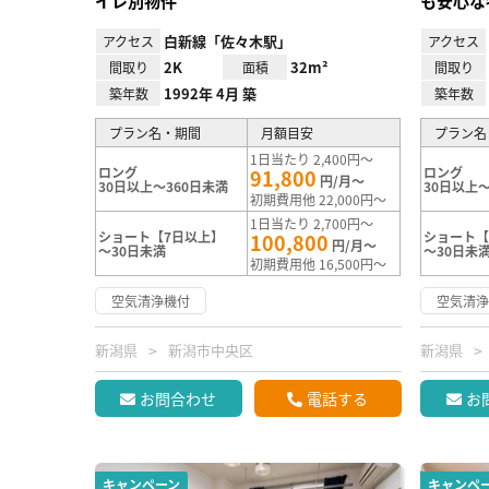
イレ別物件
も安心な
白新線「佐々木駅」
アクセス
アクセス
2K
32m²
間取り
面積
間取り
1992年 4月 築
築年数
築年数
プラン名・期間
月額目安
プラン名
1日当たり 2,400円～
ロング
ロング
91,800
円/月～
30日以上～360日未満
30日以上～
初期費用他 22,000円～
1日当たり 2,700円～
ショート【7日以上】
ショート【
100,800
円/月～
～30日未満
～30日未
初期費用他 16,500円～
空気清浄機付
空気清
新潟県
新潟市中央区
新潟県
お問合わせ
電話する
お
キャンペーン
キャンペ