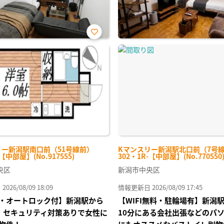
お気
に入
り登
録
リー新潟駅南口前（51号線前）
Kマンスリー新潟駅北口前（7号
-【中部屋】(No.917555)
302・1R-【中部屋】(No.770550
央区
新潟市中央区
26/08/09 18:09
情報更新日 2026/08/09 17:45
・オートロック付】新潟駅から
【WIFI無料・駐輪場有】新潟
 セキュリティ対策ありで女性に
10分にある会社出張などのパ