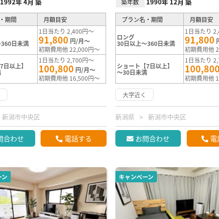
1992年 4月 築
1990年 12月 築
築年数
・期間
月額目安
プラン名・期間
月額目安
1日当たり 2,400円～
1日当たり 2,
ロング
91,800
91,800
円/月～
360日未満
30日以上～360日未満
初期費用他 22,000円～
初期費用他 2
1日当たり 2,700円～
1日当たり 2,
7日以上】
ショート【7日以上】
100,800
100,80
円/月～
満
～30日未満
初期費用他 16,500円～
初期費用他 1
く
大学近く
新潟市中央区
新潟県
新潟市中央区
問合わせ
電話する
お問合わせ
電
ーン
キャンペーン