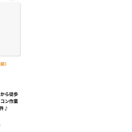
お気
に入
り登
録
線前）
)
駅から徒歩
ソコン作業
件♪
²