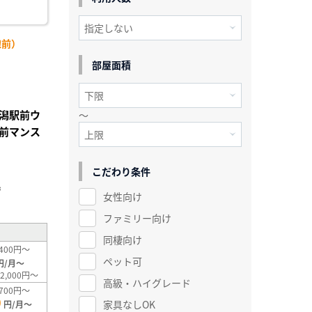
線前）
部屋面積
潟駅前ウ
～
前マンス
こだわり条件
²
女性向け
ファミリー向け
同棲向け
400円～
ペット可
円/月～
2,000円～
高級・ハイグレード
700円～
0
家具なしOK
円/月～