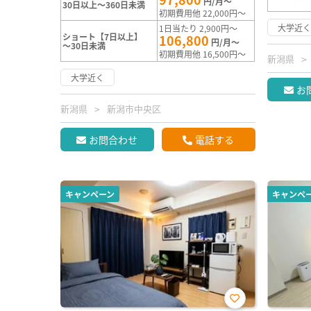
円/月～
30日以上～360日未満
初期費用他 22,000円～
大学近
1日当たり 2,900円～
ショート【7日以上】
106,800
円/月～
～30日未満
初期費用他 16,500円～
新潟県
大学近く
お
新潟県
新潟市中央区
お問合わせ
電話する
キャンペーン
キャンペ