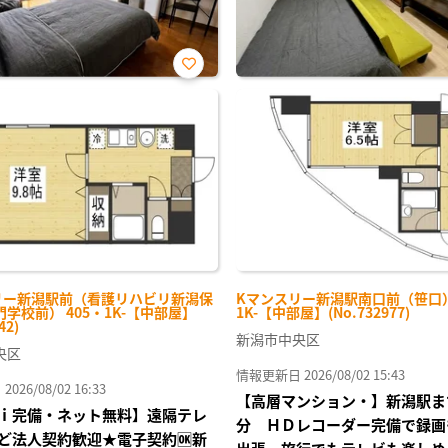
お気
に入
り登
録
リー新潟駅前（看護リハビリ新潟保
Kマンスリー新潟駅南口前（笹口） 
学校前） 405・1K-【中部屋】
1K-【中部屋】(No.732977)
42)
新潟市中央区
央区
情報更新日 2026/08/02 15:43
26/08/02 16:33
【高層マンション・】新潟駅ま
ｉ完備・ネット無料】遠隔テレ
分 ＨＤレコーダー完備で録画
ど法人契約歓迎★電子契約🆗新