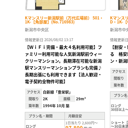
Kマンスリー新潟駅前（万代広場前） 501・
Kマンス
1K-【角部屋】(No.716983)
D・1K-【
新潟市中央区
新潟市中
情報更新日 2026/08/02 13:17
情報更新日 20
【ＷｉＦｉ完備・最大４名利用可能】フ
【割安・
ァミリー利用可能な人気新潟駅前ウィー
る 格安
クリーマンション。長期滞在可能な新潟
ン・新潟
駅マンスリーマンションプランも完備♪
アクセス
長期出張にも利用できます【法人歓迎・
間取り
電子契約全物件可能】
築年数
白新線「豊栄駅」
アクセス
プラン名
2K
29m²
間取り
面積
1994年 10月 築
築年数
ロング
30日以上～
プラン名・期間
月額目安
ショート【
1日当たり 2,600円～
ロング
～30日未
97,800