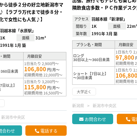
出張、旅行でもテレビも楽しめ
から徒歩２分の好立地新潟市マ
隣飲食店多数・ＰＣ作業デスク
♪【ラブラ万代まで徒歩８分・
化で女性にも人気♪】
羽越本線「新津駅」
アクセス
1K
22m
間取り
面積
羽越本線「水原駅」
1991年 3月 築
築年数
1K
31m²
面積
プラン名・期間
月額目安
1991年 1月 築
1日当たり 2,
ロング
97,800
・期間
月額目安
30日以上～360日未満
初期費用他 2
1日当たり 2,900円～
106,800
円/月～
1日当たり 2,
360日未満
ショート【7日以上】
106,80
初期費用他 22,000円～
～30日未満
初期費用他 1
1日当たり 3,200円～
7日以上】
115,800
円/月～
満
大学近く
初期費用他 16,500円～
く
新潟県
新潟市中央区
新潟市中央区
お問合わせ
電
問合わせ
電話する