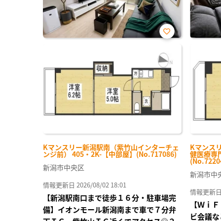
お気
に入
り登
録
Kマンスリー新潟駅南（紫竹山インターチェ
Kマンス
ンジ前） 405・2K-【中部屋】(No.717086)
健医療専門
(No.7220
新潟市中央区
新潟市中
情報更新日 2026/08/02 18:01
情報更新日 20
【新潟駅南口まで徒歩１６分・駐車場完
【ＷｉＦ
備】イオンモール新潟南まで車で７分弁
ビ会議な