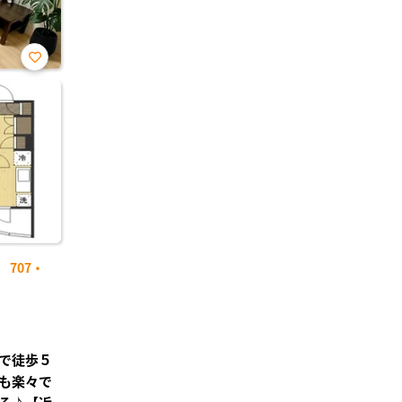
お気
に入
り登
録
707・
で徒歩５
も楽々で