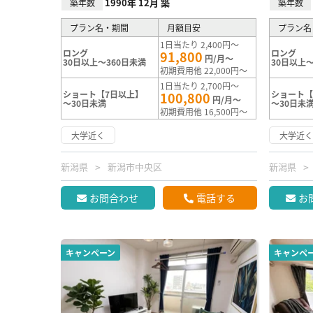
1990年 12月 築
築年数
築年数
プラン名・期間
月額目安
プラン名
1日当たり 2,400円～
ロング
ロング
91,800
円/月～
30日以上～360日未満
30日以上～
初期費用他 22,000円～
1日当たり 2,700円～
ショート【7日以上】
ショート【
100,800
円/月～
～30日未満
～30日未
初期費用他 16,500円～
大学近く
大学近
新潟県
新潟市中央区
新潟県
お問合わせ
電話する
お
キャンペーン
キャンペ