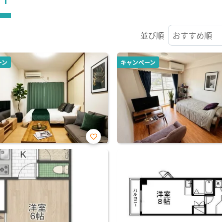
並び順
ーン
キャンペーン
お気
に入
り登
録