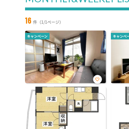
16
件（1/1ページ）
キャンペーン
キャンペ
お気
に入
り登
録