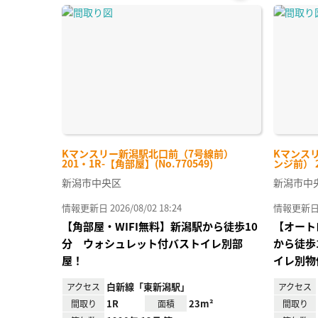
お気
に入
り登
録
Kマンスリー新潟駅北口前（7号線前）
Kマンス
201・1R-【角部屋】(No.770549)
ンジ前） 20
新潟市中央区
新潟市中
情報更新日 2026/08/02 18:24
情報更新日 20
【角部屋・WIFI無料】新潟駅から徒歩10
【オート
分 ウォシュレット付バストイレ別部
から徒歩
屋！
イレ別物
白新線「東新潟駅」
アクセス
アクセス
1R
23m²
間取り
面積
間取り