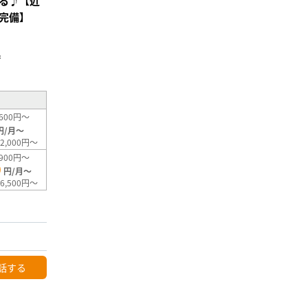
る♪【近
完備】
²
600円～
円/月～
2,000円～
900円～
0
円/月～
6,500円～
話する