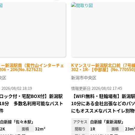
お気
に入
り登
録
リー新潟駅南（紫竹山インターチェ
Kマンスリー新潟駅北口前（7号
6・206(No.827623)
302・1R-【中部屋】(No.770550
央区
新潟市中央区
26/08/02 18:19
情報更新日 2026/08/02 17:45
ロック付・宅配BOX付】新潟駅
【WIFI無料・駐輪場有】新潟
18分 多数名利用可能なバスト
10分にある会社出張などのパ
件
にもオススメなバストイレ別物
白新線「佐々木駅」
白新線「東新潟駅」
アクセス
2K
32m²
1R
23m
面積
間取り
面積