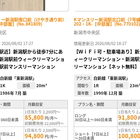
リー新潟駅南口前（けやき通り前）
Kマンスリー新潟駅北口前（7号
中部屋】(No.841809)
202・1K-【中部屋】(No.770102)
央区
新潟市中央区
26/08/02 17:27
情報更新日 2026/08/02 18:27
駅近】新潟駅から徒歩7分にあ
【ＷｉＦｉ可・駐車場あり】新
新潟駅前ウィークリーマンショ
ィークリーマンション・新潟駅
駅前マンスリーマンション
リーマンション【ネット無料】
白新線「東新潟駅」
白新線「東新潟駅」
アクセス
1K
20m²
1R
23m
面積
間取り
面積
1986年 7月 築
1990年 12月 築
築年数
・期間
月額目安
プラン名・期間
月額目安
1日当たり 2,200円～
1日当たり 2,
ロング
85,800
91,800
円/月～
360日未満
30日以上～360日未満
初期費用他 22,000円～
初期費用他 2
1日当たり 2,500円～
1日当たり 2,
7日以上】
ショート【7日以上】
94,800
100,80
円/月～
満
～30日未満