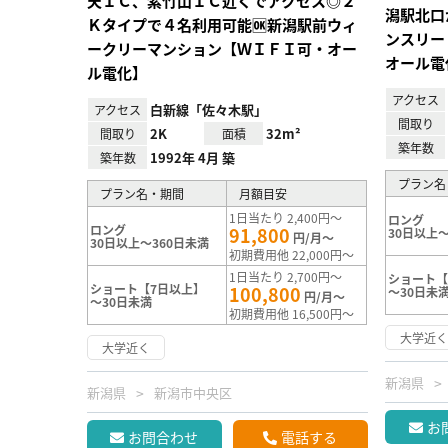
天ＩＣ、紫竹山ＩＣ近くでアクセス◎２
潟駅北口
Ｋタイプで４名利用可能🆗新潟駅前ウィ
ンスリー
ークリーマンション【ＷＩＦＩ可・オー
オール電
ル電化】
アクセス
白新線「佐々木駅」
アクセス
間取り
2K
32m²
間取り
面積
築年数
1992年 4月 築
築年数
プラン名
プラン名・期間
月額目安
1日当たり 2,400円～
ロング
ロング
91,800
30日以上～
円/月～
30日以上～360日未満
初期費用他 22,000円～
1日当たり 2,700円～
ショート【
ショート【7日以上】
100,800
～30日未
円/月～
～30日未満
初期費用他 16,500円～
大学近
大学近く
新潟県
新潟県
新潟市中央区
お
お問合わせ
電話する