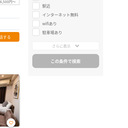
6,500円～
駅近
インターネット無料
wifiあり
駐車場あり
話する
さらに表示