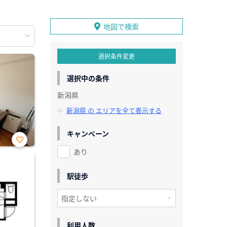
地図で検索
選択条件変更
選択中の条件
新潟県
新潟県 の エリアを全て表示する
キャンペーン
あり
お気
に入
り登
録
駅徒歩
利用人数