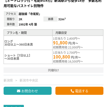
【オートロック付・宅配BOX付】新潟駅から徒歩18分 多数名利
用可能なバストイレ別物件
アクセス
越後線「寺尾駅」
間取り
2K
面積
32m²
築年数
1992年 4月 築
プラン名・期間
月額目安
1日当たり 2,400円～
ロング
91,800
円/月～
30日以上～360日未満
初期費用他 22,000円～
1日当たり 2,700円～
ショート【7日以上】
100,800
円/月～
～30日未満
初期費用他 16,500円～
同棲向け
新潟県
新潟市中央区
お問合わせ
電話する