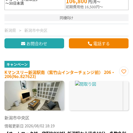
106,800
円/月～
～30日未満
初期費用他 16,500円～
同棲向け
新潟県
新潟市中央区
お問合わせ
電話する
キャンペーン
Kマンスリー新潟駅南（紫竹山インターチェンジ前） 206・
206(No.827623)
お気
に入
り登
録
新潟市中央区
情報更新日 2026/08/02 18:19