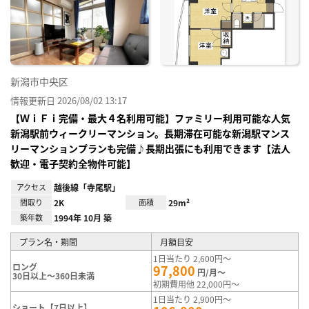
り登
録
新潟市中央区
情報更新日 2026/08/02 13:17
【ＷｉＦｉ完備・最大４名利用可能】ファミリー利用可能な人気
新潟駅前ウィークリーマンション。長期滞在可能な新潟駅マンス
リーマンションプランも完備♪長期出張にも利用できます【法人
歓迎・電子契約全物件可能】
アクセス
越後線「寺尾駅」
間取り
2K
面積
29m²
築年数
1994年 10月 築
プラン名・期間
月額目安
1日当たり 2,600円～
ロング
97,800
円/月～
30日以上～360日未満
初期費用他 22,000円～
1日当たり 2,900円～
ショート【7日以上】