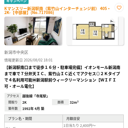
キャンペーン
Kマンスリー新潟駅南（紫竹山インターチェンジ前） 405・
2K-【中部屋】(No.717086)
お気
に入
り登
録
新潟市中央区
情報更新日 2026/08/02 18:01
【新潟駅南口まで徒歩１６分・駐車場完備】イオンモール新潟南
まで車で７分弁天ＩＣ、紫竹山ＩＣ近くでアクセス◎２Ｋタイプ
で４名利用可能🆗新潟駅前ウィークリーマンション【ＷＩＦＩ
可・オール電化】
アクセス
越後線「寺尾駅」
間取り
2K
面積
32m²
築年数
1992年 4月 築
プラン名・期間
月額目安
1日当たり 2,400円～