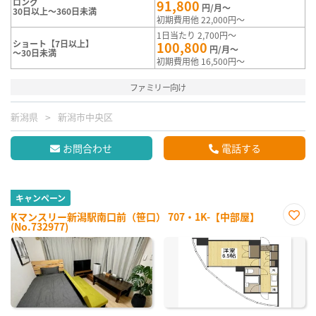
ロング
91,800
円/月～
30日以上～360日未満
初期費用他 22,000円～
1日当たり 2,700円～
ショート【7日以上】
100,800
円/月～
～30日未満
初期費用他 16,500円～
ファミリー向け
新潟県
新潟市中央区
お問合わせ
電話する
キャンペーン
Kマンスリー新潟駅南口前（笹口） 707・1K-【中部屋】
(No.732977)
お気
に入
り登
録