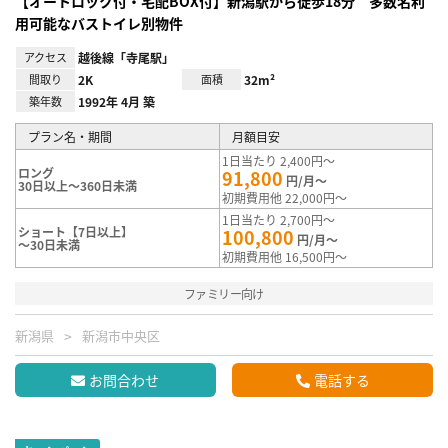
【オートロック付・宅配BOX付】新潟駅から徒歩18分 多数名利
用可能なバストイレ別物件
アクセス
越後線「寺尾駅」
間取り
2K
面積
32m²
築年数
1992年 4月 築
プラン名・期間
月額目安
1日当たり 2,400円～
ロング
91,800
円/月～
30日以上～360日未満
初期費用他 22,000円～
1日当たり 2,700円～
ショート【7日以上】
100,800
円/月～
～30日未満
初期費用他 16,500円～
ファミリー向け
新潟県
新潟市中央区
お問合わせ
電話する