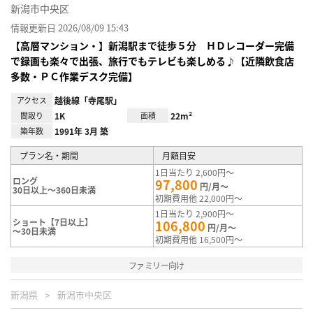
新潟市中央区
情報更新日 2026/08/09 15:43
【高層マンション・】新潟駅まで徒歩５分 ＨＤレコーダー完備
で録画も楽々で出張、旅行でもテレビも楽しめる♪【近隣飲食店
多数・ＰＣ作業デスク完備】
アクセス
越後線「寺尾駅」
間取り
1K
面積
22m²
築年数
1991年 3月 築
プラン名・期間
月額目安
1日当たり 2,600円～
ロング
97,800
円/月～
30日以上～360日未満
初期費用他 22,000円～
1日当たり 2,900円～
ショート【7日以上】
106,800
円/月～
～30日未満
初期費用他 16,500円～
ファミリー向け
新潟県
新潟市中央区