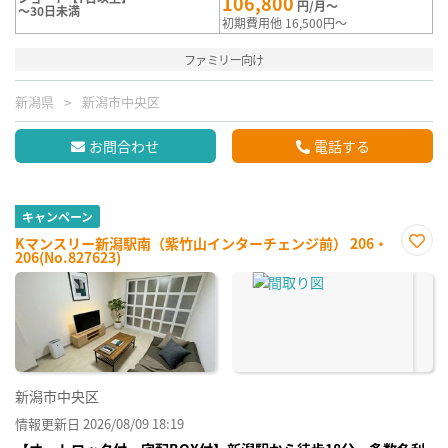
106,800
円/月～
～30日未満
初期費用他 16,500円～
ファミリー向け
新潟県
新潟市中央区
お問合わせ
電話する
キャンペーン
Kマンスリー新潟駅南（紫竹山インターチェンジ前） 206・
206(No.827623)
お気
に入
り登
録
新潟市中央区
情報更新日 2026/08/09 18:19