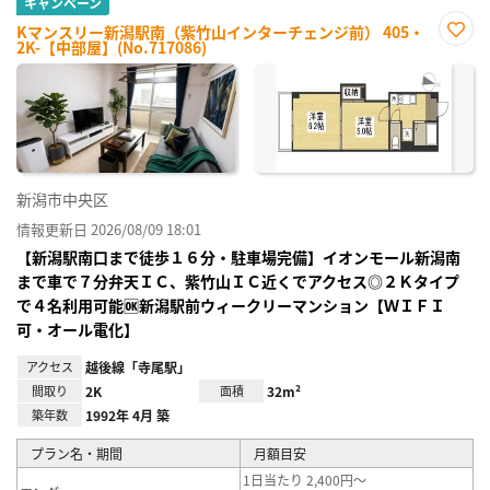
キャンペーン
Kマンスリー新潟駅南（紫竹山インターチェンジ前） 405・
2K-【中部屋】(No.717086)
お気
に入
り登
録
新潟市中央区
情報更新日 2026/08/09 18:01
【新潟駅南口まで徒歩１６分・駐車場完備】イオンモール新潟南
まで車で７分弁天ＩＣ、紫竹山ＩＣ近くでアクセス◎２Ｋタイプ
で４名利用可能🆗新潟駅前ウィークリーマンション【ＷＩＦＩ
可・オール電化】
アクセス
越後線「寺尾駅」
間取り
2K
面積
32m²
築年数
1992年 4月 築
プラン名・期間
月額目安
1日当たり 2,400円～