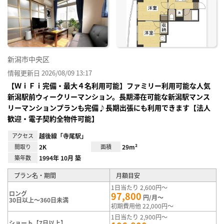
り登
録
新潟市中央区
情報更新日 2026/08/09 13:17
【ＷｉＦｉ完備・最大４名利用可能】ファミリー利用可能な人気
新潟駅前ウィークリーマンション。長期滞在可能な新潟駅マンス
リーマンションプランも完備♪長期出張にも利用できます【法人
歓迎・電子契約全物件可能】
アクセス
越後線「寺尾駅」
間取り
2K
面積
29m²
築年数
1994年 10月 築
プラン名・期間
月額目安
1日当たり 2,600円～
ロング
97,800
円/月～
30日以上～360日未満
初期費用他 22,000円～
1日当たり 2,900円～
ショート【7日以上】