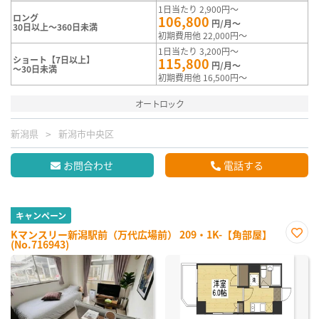
1日当たり 2,900円～
ロング
106,800
円/月～
30日以上～360日未満
初期費用他 22,000円～
1日当たり 3,200円～
ショート【7日以上】
115,800
円/月～
～30日未満
初期費用他 16,500円～
オートロック
新潟県
新潟市中央区
お問合わせ
電話する
キャンペーン
Kマンスリー新潟駅前（万代広場前） 209・1K-【角部屋】
(No.716943)
お気
に入
り登
録