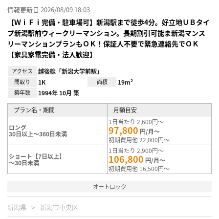
情報更新日 2026/08/09 18:03
【ＷｉＦｉ完備・駐車場可】新潟駅まで徒歩4分。好立地ＵＢタイ
プ新潟駅前ウィークリーマンション。長期割引可能ま新潟マンス
リーマンションプランもＯＫ！保証人不要で緊急連絡先でＯＫ
【家具家電完備・法人歓迎】
アクセス
越後線「新潟大学前駅」
間取り
1K
面積
19m²
築年数
1994年 10月 築
プラン名・期間
月額目安
1日当たり 2,600円～
ロング
97,800
円/月～
30日以上～360日未満
初期費用他 22,000円～
1日当たり 2,900円～
ショート【7日以上】
106,800
円/月～
～30日未満
初期費用他 16,500円～
オートロック
新潟県
新潟市中央区