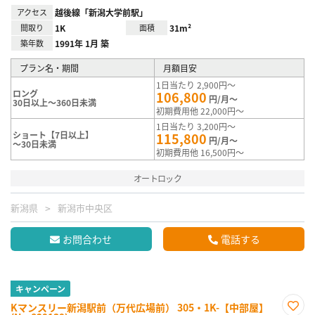
アクセス
越後線「新潟大学前駅」
間取り
1K
面積
31m²
築年数
1991年 1月 築
プラン名・期間
月額目安
1日当たり 2,900円～
ロング
106,800
円/月～
30日以上～360日未満
初期費用他 22,000円～
1日当たり 3,200円～
ショート【7日以上】
115,800
円/月～
～30日未満
初期費用他 16,500円～
オートロック
新潟県
新潟市中央区
お問合わせ
電話する
キャンペーン
Kマンスリー新潟駅前（万代広場前） 305・1K-【中部屋】