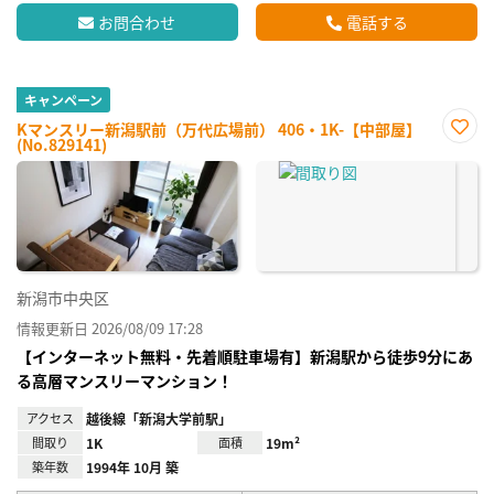
お問合わせ
電話する
キャンペーン
Kマンスリー新潟駅前（万代広場前） 406・1K-【中部屋】
(No.829141)
お気
に入
り登
録
新潟市中央区
情報更新日 2026/08/09 17:28
【インターネット無料・先着順駐車場有】新潟駅から徒歩9分にあ
る高層マンスリーマンション！
アクセス
越後線「新潟大学前駅」
間取り
1K
面積
19m²
築年数
1994年 10月 築