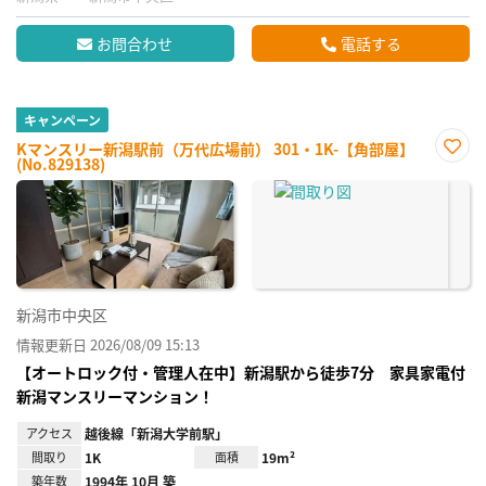
お問合わせ
電話する
キャンペーン
Kマンスリー新潟駅前（万代広場前） 301・1K-【角部屋】
(No.829138)
お気
に入
り登
録
新潟市中央区
情報更新日 2026/08/09 15:13
【オートロック付・管理人在中】新潟駅から徒歩7分 家具家電付
新潟マンスリーマンション！
アクセス
越後線「新潟大学前駅」
間取り
1K
面積
19m²
築年数
1994年 10月 築