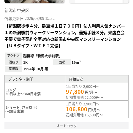
新潟市中央区
情報更新日 2026/08/09 15:32
【新潟駅徒歩４分、駐車場１日７００円】法人利用人気ナンバー
１の新潟駅前ウィークリーマンション。最短手続３分。来店立会
不要で電子契約全室対応の新潟市中央区マンスリーマンション
【ＵＢタイプ・ＷＩＦＩ完備】
アクセス
越後線「新潟大学前駅」
間取り
1K
面積
19m²
築年数
1994年 10月 築
プラン名・期間
月額目安
1日当たり 2,600円～
ロング
97,800
円/月～
30日以上～360日未満
初期費用他 22,000円～
1日当たり 2,900円～
ショート【7日以上】
106,800
円/月～
～30日未満
初期費用他 16,500円～
オートロック