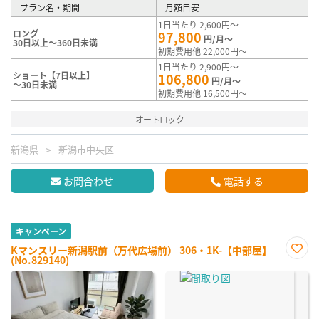
プラン名・期間
月額目安
1日当たり 2,600円～
ロング
97,800
円/月～
30日以上～360日未満
初期費用他 22,000円～
1日当たり 2,900円～
ショート【7日以上】
106,800
円/月～
～30日未満
初期費用他 16,500円～
オートロック
新潟県
新潟市中央区
お問合わせ
電話する
キャンペーン
Kマンスリー新潟駅前（万代広場前） 306・1K-【中部屋】
(No.829140)
お気
に入
り登
録