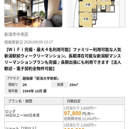
り登
録
新潟市中央区
情報更新日 2026/08/09 13:17
【ＷｉＦｉ完備・最大４名利用可能】ファミリー利用可能な人気
新潟駅前ウィークリーマンション。長期滞在可能な新潟駅マンス
リーマンションプランも完備♪長期出張にも利用できます【法人
歓迎・電子契約全物件可能】
アクセス
越後線「新潟大学前駅」
間取り
2K
面積
29m²
築年数
1994年 10月 築
プラン名・期間
月額目安
1日当たり 2,600円～
ロング
97,800
円/月～
30日以上～360日未満
初期費用他 22,000円～
1日当たり 2,900円～
ショート【7日以上】