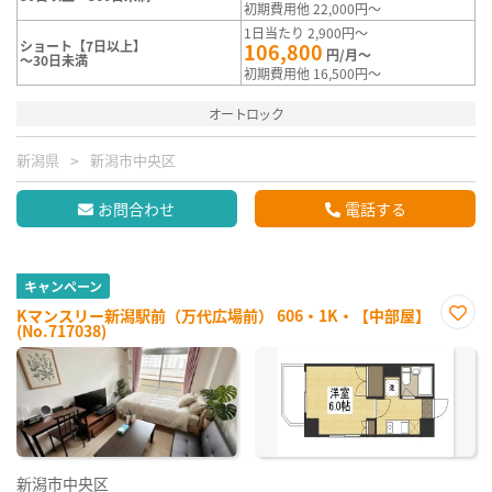
初期費用他 22,000円～
1日当たり 2,900円～
ショート【7日以上】
106,800
円/月～
～30日未満
初期費用他 16,500円～
オートロック
新潟県
新潟市中央区
お問合わせ
電話する
キャンペーン
Kマンスリー新潟駅前（万代広場前） 606・1K・【中部屋】
(No.717038)
お気
に入
り登
録
新潟市中央区