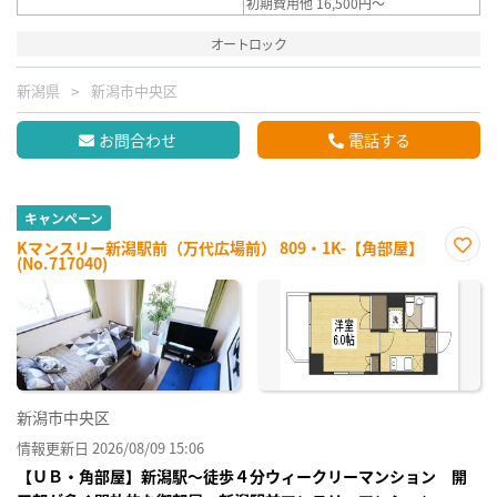
初期費用他 16,500円～
オートロック
新潟県
新潟市中央区
お問合わせ
電話する
キャンペーン
Kマンスリー新潟駅前（万代広場前） 809・1K-【角部屋】
(No.717040)
お気
に入
り登
録
新潟市中央区
情報更新日 2026/08/09 15:06
【ＵＢ・角部屋】新潟駅～徒歩４分ウィークリーマンション 開