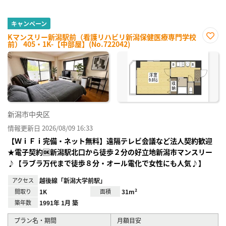
キャンペーン
Kマンスリー新潟駅前（看護リハビリ新潟保健医療専門学校
前） 405・1K-【中部屋】(No.722042)
お気
に入
り登
録
新潟市中央区
情報更新日 2026/08/09 16:33
【ＷｉＦｉ完備・ネット無料】遠隔テレビ会議など法人契約歓迎
★電子契約🆗新潟駅北口から徒歩２分の好立地新潟市マンスリー
♪【ラブラ万代まで徒歩８分・オール電化で女性にも人気♪】
アクセス
越後線「新潟大学前駅」
間取り
1K
面積
31m²
築年数
1991年 1月 築
プラン名・期間
月額目安