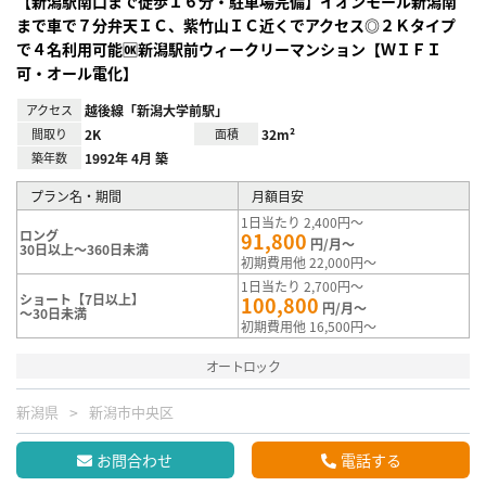
【新潟駅南口まで徒歩１６分・駐車場完備】イオンモール新潟南
まで車で７分弁天ＩＣ、紫竹山ＩＣ近くでアクセス◎２Ｋタイプ
で４名利用可能🆗新潟駅前ウィークリーマンション【ＷＩＦＩ
可・オール電化】
アクセス
越後線「新潟大学前駅」
間取り
2K
面積
32m²
築年数
1992年 4月 築
プラン名・期間
月額目安
1日当たり 2,400円～
ロング
91,800
円/月～
30日以上～360日未満
初期費用他 22,000円～
1日当たり 2,700円～
ショート【7日以上】
100,800
円/月～
～30日未満
初期費用他 16,500円～
オートロック
新潟県
新潟市中央区
お問合わせ
電話する