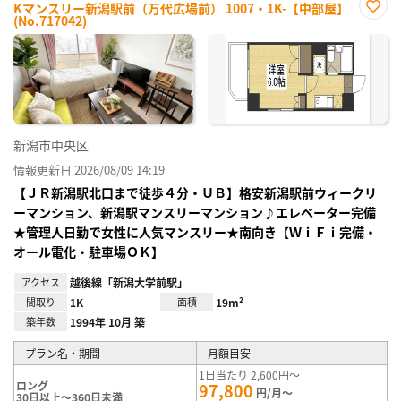
Kマンスリー新潟駅前（万代広場前） 1007・1K-【中部屋】
(No.717042)
お気
に入
り登
録
新潟市中央区
情報更新日 2026/08/09 14:19
【ＪＲ新潟駅北口まで徒歩４分・ＵＢ】格安新潟駅前ウィークリ
ーマンション、新潟駅マンスリーマンション♪エレベーター完備
★管理人日勤で女性に人気マンスリー★南向き【ＷｉＦｉ完備・
オール電化・駐車場ＯＫ】
アクセス
越後線「新潟大学前駅」
間取り
1K
面積
19m²
築年数
1994年 10月 築
プラン名・期間
月額目安
1日当たり 2,600円～
ロング
97,800
円/月～
30日以上～360日未満