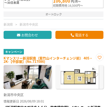
106,800
円/月～
～30日未満
初期費用他 16,500円～
オートロック
新潟県
新潟市中央区
お問合わせ
電話する
キャンペーン
Kマンスリー新潟駅南（紫竹山インターチェンジ前） 405・
2K-【中部屋】(No.717086)
お気
に入
り登
録
新潟市中央区
情報更新日 2026/08/09 18:01