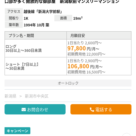
口部が多く開放的な御部屋 新潟駅前マンスリーマンション
アクセス
越後線「新潟大学前駅」
間取り
1K
面積
19m²
築年数
1994年 10月 築
プラン名・期間
月額目安
1日当たり 2,600円～
ロング
97,800
円/月～
30日以上～360日未満
初期費用他 22,000円～
1日当たり 2,900円～
ショート【7日以上】
106,800
円/月～
～30日未満
初期費用他 16,500円～
オートロック
新潟県
新潟市中央区
お問合わせ
電話する
キャンペーン