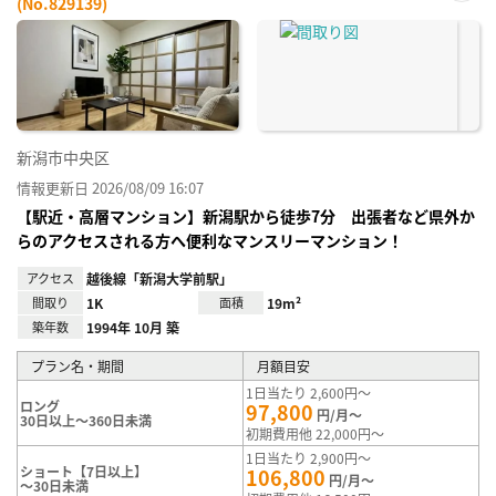
(No.829139)
お気
に入
り登
録
新潟市中央区
情報更新日 2026/08/09 16:07
【駅近・高層マンション】新潟駅から徒歩7分 出張者など県外か
らのアクセスされる方へ便利なマンスリーマンション！
アクセス
越後線「新潟大学前駅」
間取り
1K
面積
19m²
築年数
1994年 10月 築
プラン名・期間
月額目安
1日当たり 2,600円～
ロング
97,800
円/月～
30日以上～360日未満
初期費用他 22,000円～
1日当たり 2,900円～
ショート【7日以上】
106,800
円/月～
～30日未満