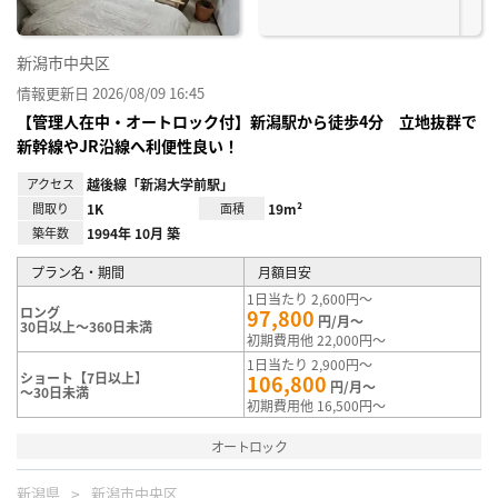
新潟市中央区
情報更新日 2026/08/09 16:45
【管理人在中・オートロック付】新潟駅から徒歩4分 立地抜群で
新幹線やJR沿線へ利便性良い！
アクセス
越後線「新潟大学前駅」
間取り
1K
面積
19m²
築年数
1994年 10月 築
プラン名・期間
月額目安
1日当たり 2,600円～
ロング
97,800
円/月～
30日以上～360日未満
初期費用他 22,000円～
1日当たり 2,900円～
ショート【7日以上】
106,800
円/月～
～30日未満
初期費用他 16,500円～
オートロック
新潟県
新潟市中央区