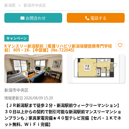
新潟県
新潟市中央区
お問合わせ
電話する
キャンペーン
Kマンスリー新潟駅前（看護リハビリ新潟保健医療専門学校
前） 805・1K-【中部屋】(No.722045)
お気
に入
り登
録
新潟市中央区
情報更新日 2026/08/09 15:20
【ＪＲ新潟駅まで徒歩２分・新潟駅前ウィークリーマンション】
３０日以上からの契約で割引可能な新潟駅前マンスリーマンショ
ンプランも♪家具家電完備★４０型テレビ完備【セパ・１Ｋでネ
ット無料、ＷｉＦｉ完備】