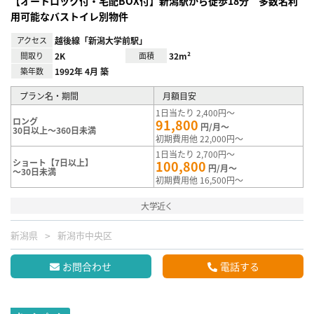
【オートロック付・宅配BOX付】新潟駅から徒歩18分 多数名利
用可能なバストイレ別物件
アクセス
越後線「新潟大学前駅」
間取り
2K
面積
32m²
築年数
1992年 4月 築
プラン名・期間
月額目安
1日当たり 2,400円～
ロング
91,800
円/月～
30日以上～360日未満
初期費用他 22,000円～
1日当たり 2,700円～
ショート【7日以上】
100,800
円/月～
～30日未満
初期費用他 16,500円～
大学近く
新潟県
新潟市中央区
お問合わせ
電話する