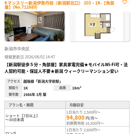
Kマンスリー新潟伊勢丹前（新潟駅北口） 203・1K-【角部
屋】(No.712689)
お気
に入
り登
録
新潟市中央区
情報更新日 2026/08/02 14:47
【新潟駅徒歩５分・角部屋】家具家電完備★モバイルWi-Fi可・法
人契約可能・保証人不要★新潟 ウィークリーマンション安い
アクセス
越後線「新潟大学前駅」
間取り
1K
面積
18m²
築年数
1986年 3月 築
プラン名・期間
月額目安
1日当たり 2,500円～
ショート【7日以上】
94,800
円/月～
～30日未満
初期費用他 16,500円～
1日当たり 2,600円～
ロング