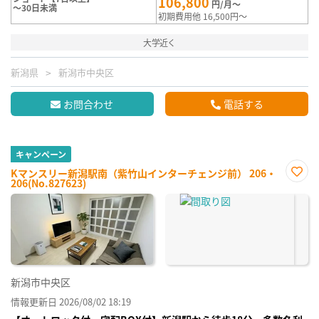
106,800
円/月～
～30日未満
初期費用他 16,500円～
大学近く
新潟県
新潟市中央区
お問合わせ
電話する
キャンペーン
Kマンスリー新潟駅南（紫竹山インターチェンジ前） 206・
206(No.827623)
お気
に入
り登
録
新潟市中央区
情報更新日 2026/08/02 18:19