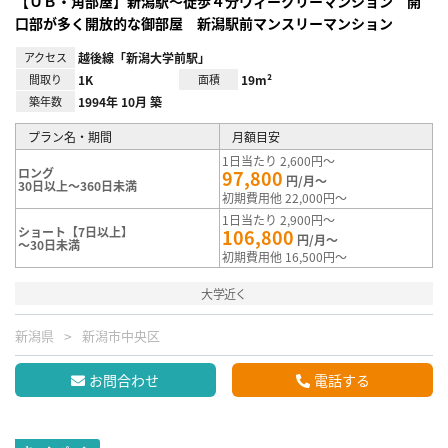
【ＵＢ・角部屋】新潟駅～徒歩４分ウィークリーマンション 開
口部が多く開放的な御部屋 新潟駅前マンスリーマンション
アクセス
越後線「新潟大学前駅」
間取り
1K
面積
19m²
築年数
1994年 10月 築
プラン名・期間
月額目安
1日当たり 2,600円～
ロング
97,800
円/月～
30日以上～360日未満
初期費用他 22,000円～
1日当たり 2,900円～
ショート【7日以上】
106,800
円/月～
～30日未満
初期費用他 16,500円～
大学近く
新潟県
新潟市中央区
お問合わせ
電話する