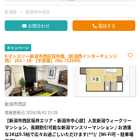
新潟県
新潟市中央区
お問合わせ
電話する
キャンペーン
Kマンスリー新潟市西区役所南（新潟西インターチェンジ
西） 202・1K-【中部屋】(No.712690)
お気
に入
り登
録
新潟市西区
情報更新日 2026/08/02 15:28
【新潟市西区坂井エリア・新潟市中心部】人気新潟ウィークリー
マンション、長期割引可能な新潟マンスリーマンション♪お洒落
な1Kは9.5帖で広々お過ごしいただけます(^^)/【Wi-Fi可・駐車場