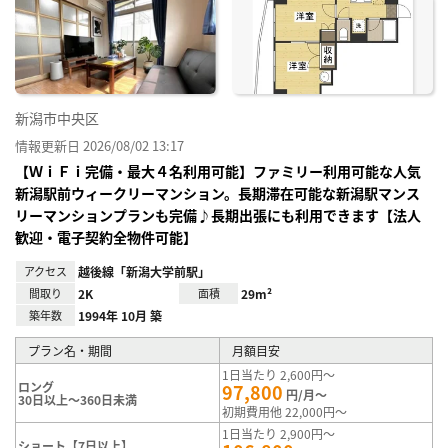
り登
録
新潟市中央区
情報更新日 2026/08/02 13:17
【ＷｉＦｉ完備・最大４名利用可能】ファミリー利用可能な人気
新潟駅前ウィークリーマンション。長期滞在可能な新潟駅マンス
リーマンションプランも完備♪長期出張にも利用できます【法人
歓迎・電子契約全物件可能】
アクセス
越後線「新潟大学前駅」
間取り
2K
面積
29m²
築年数
1994年 10月 築
プラン名・期間
月額目安
1日当たり 2,600円～
ロング
97,800
円/月～
30日以上～360日未満
初期費用他 22,000円～
1日当たり 2,900円～
ショート【7日以上】