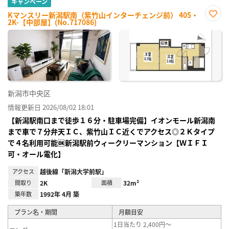
キャンペーン
Kマンスリー新潟駅南（紫竹山インターチェンジ前） 405・
2K-【中部屋】(No.717086)
お気
に入
り登
録
新潟市中央区
情報更新日 2026/08/02 18:01
【新潟駅南口まで徒歩１６分・駐車場完備】イオンモール新潟南
まで車で７分弁天ＩＣ、紫竹山ＩＣ近くでアクセス◎２Ｋタイプ
で４名利用可能🆗新潟駅前ウィークリーマンション【ＷＩＦＩ
可・オール電化】
アクセス
越後線「新潟大学前駅」
間取り
2K
面積
32m²
築年数
1992年 4月 築
プラン名・期間
月額目安
1日当たり 2,400円～