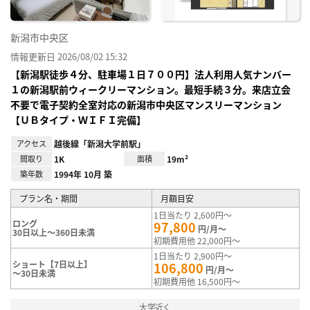
新潟市中央区
情報更新日 2026/08/02 15:32
【新潟駅徒歩４分、駐車場１日７００円】法人利用人気ナンバー
１の新潟駅前ウィークリーマンション。最短手続３分。来店立会
不要で電子契約全室対応の新潟市中央区マンスリーマンション
【ＵＢタイプ・ＷＩＦＩ完備】
アクセス
越後線「新潟大学前駅」
間取り
1K
面積
19m²
築年数
1994年 10月 築
プラン名・期間
月額目安
1日当たり 2,600円～
ロング
97,800
円/月～
30日以上～360日未満
初期費用他 22,000円～
1日当たり 2,900円～
ショート【7日以上】
106,800
円/月～
～30日未満
初期費用他 16,500円～
大学近く