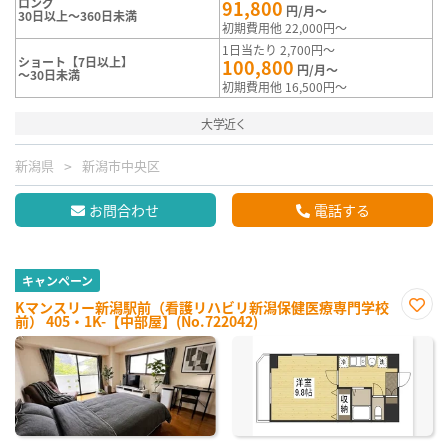
ロング
91,800
円/月～
30日以上～360日未満
初期費用他 22,000円～
1日当たり 2,700円～
ショート【7日以上】
100,800
円/月～
～30日未満
初期費用他 16,500円～
大学近く
新潟県
新潟市中央区
お問合わせ
電話する
キャンペーン
Kマンスリー新潟駅前（看護リハビリ新潟保健医療専門学校
前） 405・1K-【中部屋】(No.722042)
お気
に入
り登
録