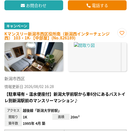
お問合わせ
電話する
キャンペーン
Kマンスリー新潟市西区役所南（新潟西インターチェンジ
西） 103・1K-【中部屋】(No.826189)
お気
に入
り登
録
新潟市西区
情報更新日 2026/08/02 16:28
【駐車場有・温水便座付】新潟大学前駅から車6分にあるバストイ
レ別新潟駅前のマンスリーマンション♪
アクセス
越後線「新潟大学前駅」
間取り
1K
面積
20m²
築年数
1995年 4月 築