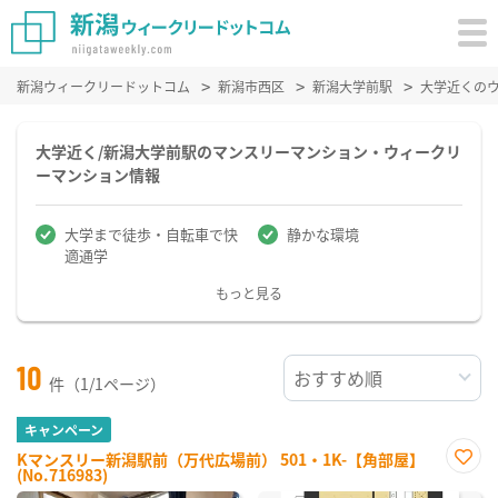
新潟ウィークリードットコム
新潟市西区
新潟大学前駅
大学近くの
大学近く/新潟大学前駅のマンスリーマンション・ウィークリ
ーマンション情報
大学まで徒歩・自転車で快
静かな環境
適通学
もっと見る
10
件（1/1ページ）
キャンペーン
Kマンスリー新潟駅前（万代広場前） 501・1K-【角部屋】
(No.716983)
お気
に入