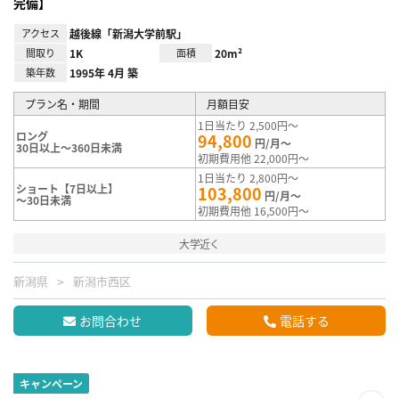
完備】
アクセス
越後線「新潟大学前駅」
間取り
1K
面積
20m²
築年数
1995年 4月 築
プラン名・期間
月額目安
1日当たり 2,500円～
ロング
94,800
円/月～
30日以上～360日未満
初期費用他 22,000円～
1日当たり 2,800円～
ショート【7日以上】
103,800
円/月～
～30日未満
初期費用他 16,500円～
大学近く
新潟県
新潟市西区
お問合わせ
電話する
キャンペーン