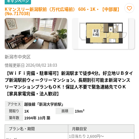
キャンペーン
Kマンスリー新潟駅前（万代広場前） 606・1K・【中部屋】
(No.717038)
お気
に入
り登
録
新潟市中央区
情報更新日 2026/08/02 18:03
【ＷｉＦｉ完備・駐車場可】新潟駅まで徒歩4分。好立地ＵＢタイ
プ新潟駅前ウィークリーマンション。長期割引可能ま新潟マンス
リーマンションプランもＯＫ！保証人不要で緊急連絡先でＯＫ
【家具家電完備・法人歓迎】
アクセス
越後線「新潟大学前駅」
間取り
1K
面積
19m²
築年数
1994年 10月 築
プラン名・期間
月額目安
1日当たり 2,600円～