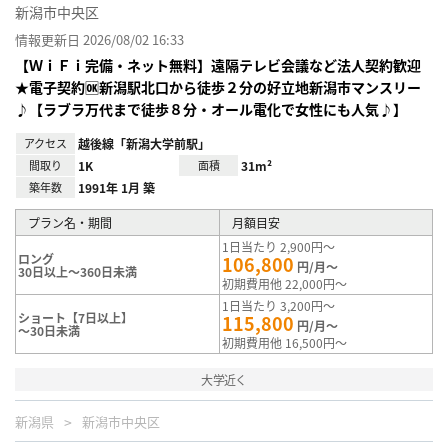
新潟市中央区
情報更新日 2026/08/02 16:33
【ＷｉＦｉ完備・ネット無料】遠隔テレビ会議など法人契約歓迎
★電子契約🆗新潟駅北口から徒歩２分の好立地新潟市マンスリー
♪【ラブラ万代まで徒歩８分・オール電化で女性にも人気♪】
アクセス
越後線「新潟大学前駅」
間取り
1K
面積
31m²
築年数
1991年 1月 築
プラン名・期間
月額目安
1日当たり 2,900円～
ロング
106,800
円/月～
30日以上～360日未満
初期費用他 22,000円～
1日当たり 3,200円～
ショート【7日以上】
115,800
円/月～
～30日未満
初期費用他 16,500円～
大学近く
新潟県
新潟市中央区