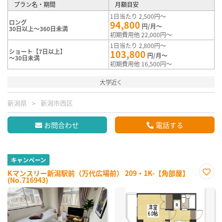
プラン名・期間
月額目安
1日当たり 2,500円～
ロング
94,800
円/月～
30日以上～360日未満
初期費用他 22,000円～
1日当たり 2,800円～
ショート【7日以上】
103,800
円/月～
～30日未満
初期費用他 16,500円～
大学近く
新潟県
新潟市西区
お問合わせ
電話する
キャンペーン
Kマンスリー新潟駅前（万代広場前） 209・1K-【角部屋】
(No.716943)
お気
に入
り登
録