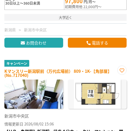
97,800
円/月～
30日以上～360日未満
初期費用他 22,000円～
大学近く
新潟県
新潟市中央区
お問合わせ
電話する
キャンペーン
Kマンスリー新潟駅前（万代広場前） 809・1K-【角部屋】
(No.717040)
お気
に入
り登
録
新潟市中央区
情報更新日 2026/08/02 15:06