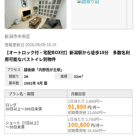
り登
録
新潟市中央区
情報更新日 2026/08/09 18:19
【オートロック付・宅配BOX付】新潟駅から徒歩18分 多数名利
用可能なバストイレ別物件
アクセス
越後線「内野西が丘駅」
間取り
2K
面積
32m²
築年数
1992年 4月 築
プラン名・期間
月額目安
1日当たり 2,400円～
ロング
91,800
円/月～
30日以上～360日未満
初期費用他 22,000円～
1日当たり 2,700円～
ショート【7日以上】
100,800
円/月～
～30日未満
初期費用他 16,500円～