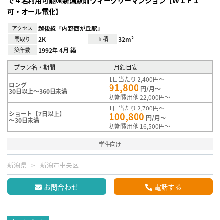
で４名利用可能🆗新潟駅前ウィークリーマンション【ＷＩＦＩ
可・オール電化】
アクセス
越後線「内野西が丘駅」
間取り
2K
面積
32m²
築年数
1992年 4月 築
プラン名・期間
月額目安
1日当たり 2,400円～
ロング
91,800
円/月～
30日以上～360日未満
初期費用他 22,000円～
1日当たり 2,700円～
ショート【7日以上】
100,800
円/月～
～30日未満
初期費用他 16,500円～
学生向け
新潟県
新潟市中央区
お問合わせ
電話する