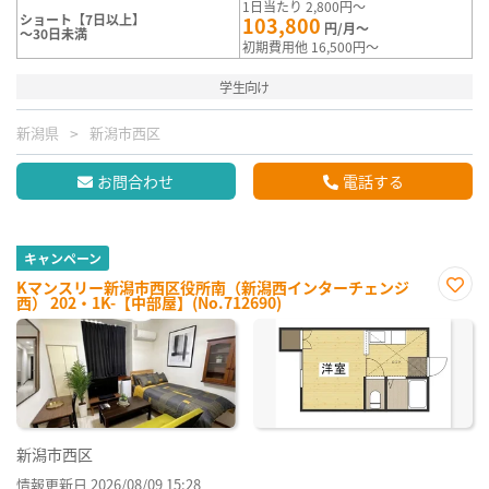
1日当たり 2,800円～
ショート【7日以上】
103,800
円/月～
～30日未満
初期費用他 16,500円～
学生向け
新潟県
新潟市西区
お問合わせ
電話する
キャンペーン
Kマンスリー新潟市西区役所南（新潟西インターチェンジ
西） 202・1K-【中部屋】(No.712690)
お気
に入
り登
録
新潟市西区
情報更新日 2026/08/09 15:28