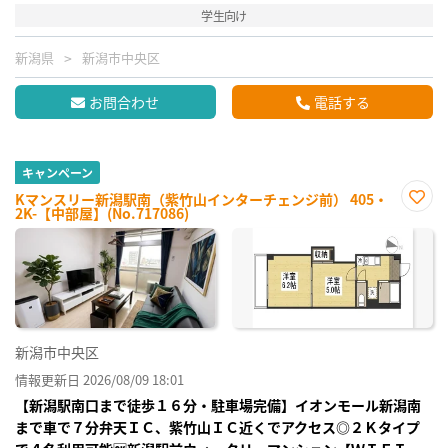
学生向け
新潟県
新潟市中央区
お問合わせ
電話する
キャンペーン
Kマンスリー新潟駅南（紫竹山インターチェンジ前） 405・
2K-【中部屋】(No.717086)
お気
に入
り登
録
新潟市中央区
情報更新日 2026/08/09 18:01
【新潟駅南口まで徒歩１６分・駐車場完備】イオンモール新潟南
まで車で７分弁天ＩＣ、紫竹山ＩＣ近くでアクセス◎２Ｋタイプ