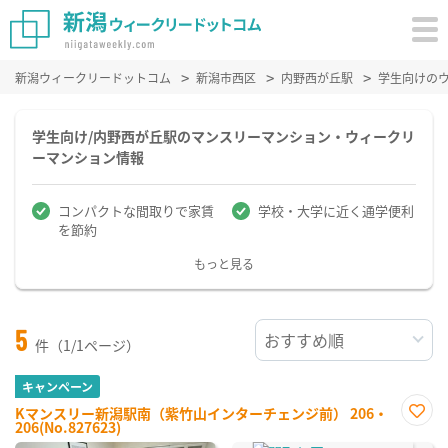
新潟ウィークリードットコム
新潟市西区
内野西が丘駅
学生向けの
学生向け/内野西が丘駅のマンスリーマンション・ウィークリ
ーマンション情報
コンパクトな間取りで家賃
学校・大学に近く通学便利
を節約
もっと見る
5
件（1/1ページ）
キャンペーン
Kマンスリー新潟駅南（紫竹山インターチェンジ前） 206・
206(No.827623)
お気
に入