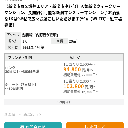
【新潟市西区坂井エリア・新潟市中心部】人気新潟ウィークリー
マンション、長期割引可能な新潟マンスリーマンション♪お洒落
な1Kは9.5帖で広々お過ごしいただけます(^^)/【Wi-Fi可・駐車場
完備】
アクセス
越後線「内野西が丘駅」
間取り
1K
面積
20m²
築年数
1995年 4月 築
プラン名・期間
月額目安
1日当たり 2,500円～
ロング
94,800
円/月～
30日以上～360日未満
初期費用他 22,000円～
1日当たり 2,800円～
ショート【7日以上】
103,800
円/月～
～30日未満
初期費用他 16,500円～
学生向け
新潟県
新潟市西区
お問合わせ
電話する