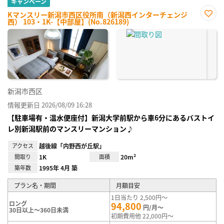
キャンペーン
Kマンスリー新潟市西区役所南（新潟西インターチェンジ
西） 103・1K-【中部屋】(No.826189)
お気
に入
り登
録
新潟市西区
情報更新日 2026/08/09 16:28
【駐車場有・温水便座付】新潟大学前駅から車6分にあるバストイ
レ別新潟駅前のマンスリーマンション♪
アクセス
越後線「内野西が丘駅」
間取り
1K
面積
20m²
築年数
1995年 4月 築
プラン名・期間
月額目安
1日当たり 2,500円～
ロング
94,800
円/月～
30日以上～360日未満
初期費用他 22,000円～