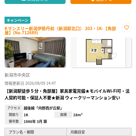
キャンペーン
Kマンスリー新潟伊勢丹前（新潟駅北口） 203・1K-【角部
屋】(No.712689)
お気
に入
り登
録
新潟市中央区
情報更新日 2026/08/09 14:47
【新潟駅徒歩５分・角部屋】家具家電完備★モバイルWi-Fi可・法
人契約可能・保証人不要★新潟 ウィークリーマンション安い
アクセス
越後線「内野西が丘駅」
間取り
1K
面積
18m²
築年数
1986年 3月 築
プラン名・期間
月額目安