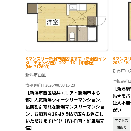
に入
り登
録
Kマンスリー新潟市西区役所南（新潟西イン
Kマンス
ターチェンジ西） 202・1K-【中部屋】
203・1K
(No.712690)
新潟市中
新潟市西区
情報更新日 20
情報更新日 2026/08/09 15:28
【新潟駅
【新潟市西区坂井エリア・新潟市中心
備★モバ
部】人気新潟ウィークリーマンション、
証人不要
長期割引可能な新潟マンスリーマンショ
安い
ン♪お洒落な1Kは9.5帖で広々お過ごし
いただけます(^^)/【Wi-Fi可・駐車場完
アクセス
備】
間取り