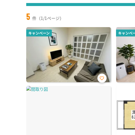
5
件（1/1ページ）
キャンペーン
キャンペ
お気
に入
り登
録