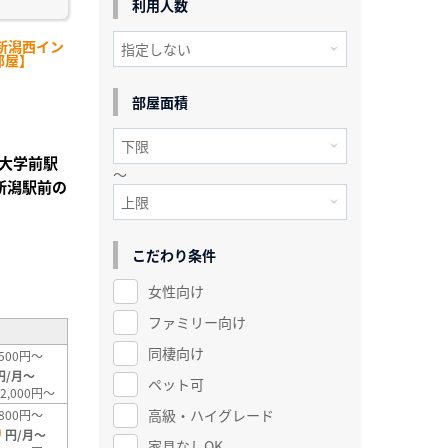
利用人数
新潟西イン
部屋】
部屋面積
大学前駅
～
新潟駅前の
こだわり条件
²
女性向け
ファミリー向け
同棲向け
500円～
円/月～
ペット可
2,000円～
高級・ハイグレード
800円～
0
円/月～
家具なしOK