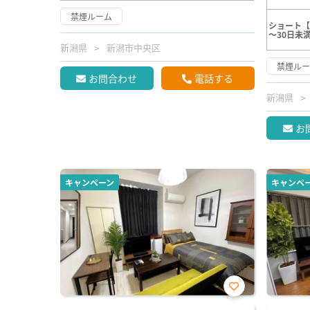
禁煙ルーム
ショート【
～30日未
新潟県
新潟市中央区
禁煙ル
お問合わせ
電話する
新潟県
お
キャンペーン
キャンペ
お気