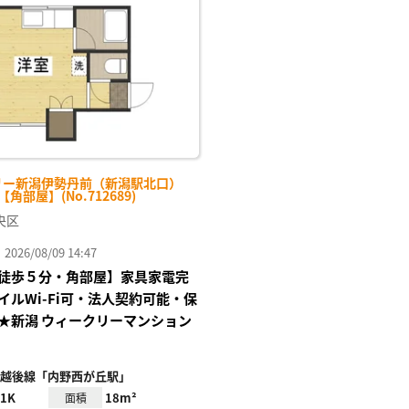
に入
り登
録
リー新潟伊勢丹前（新潟駅北口）
-【角部屋】(No.712689)
央区
26/08/09 14:47
徒歩５分・角部屋】家具家電完
イルWi-Fi可・法人契約可能・保
★新潟 ウィークリーマンション
越後線「内野西が丘駅」
1K
18m²
面積