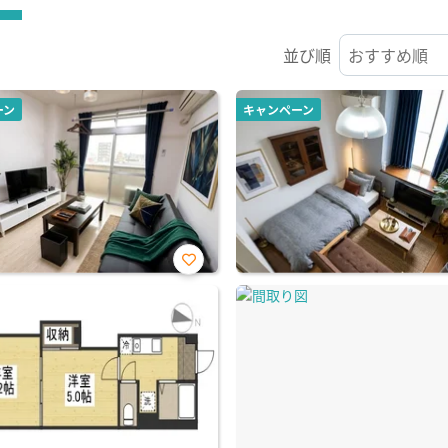
並び順
ーン
キャンペーン
お気
に入
り登
録