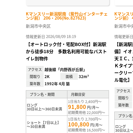
Kマンスリー新潟駅南（紫竹山インターチェ
Kマンス
ンジ前） 206・206(No.827623)
ンジ前） 4
新潟市中央区
新潟市中
情報更新日 2026/08/09 18:19
情報更新日 20
【オートロック付・宅配BOX付】新潟駅
【新潟駅
から徒歩18分 多数名利用可能なバスト
備】イオ
イレ別物件
天ＩＣ、
Ｋタイプ
越後線「内野西が丘駅」
アクセス
ークリー
2K
32m²
間取り
面積
ル電化】
1992年 4月 築
築年数
アクセス
プラン名・期間
月額目安
間取り
1日当たり 2,400円～
ロング
築年数
91,800
円/月～
30日以上～360日未満
初期費用他 22,000円～
プラン名
1日当たり 2,700円～
ショート【7日以上】
100,800
円/月～
～30日未満
ロング
初期費用他 16,500円～
30日以上～