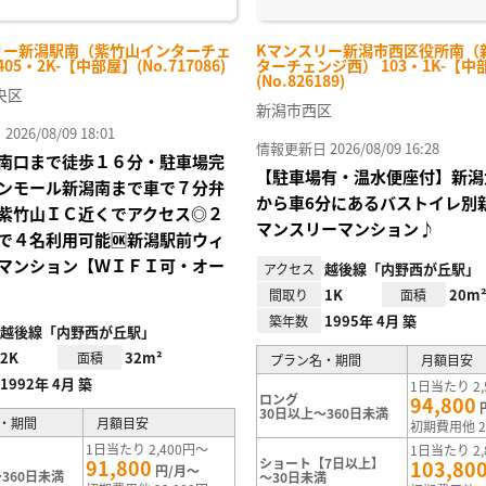
リー新潟駅南（紫竹山インターチェ
Kマンスリー新潟市西区役所南（
05・2K-【中部屋】(No.717086)
ターチェンジ西） 103・1K-【中
(No.826189)
央区
新潟市西区
26/08/09 18:01
情報更新日 2026/08/09 16:28
南口まで徒歩１６分・駐車場完
【駐車場有・温水便座付】新潟
ンモール新潟南まで車で７分弁
から車6分にあるバストイレ別
紫竹山ＩＣ近くでアクセス◎２
マンスリーマンション♪
で４名利用可能🆗新潟駅前ウィ
マンション【ＷＩＦＩ可・オー
越後線「内野西が丘駅」
アクセス
1K
20m
間取り
面積
1995年 4月 築
築年数
越後線「内野西が丘駅」
2K
32m²
面積
プラン名・期間
月額目安
1992年 4月 築
1日当たり 2,
ロング
94,800
30日以上～360日未満
・期間
月額目安
初期費用他 2
1日当たり 2,400円～
1日当たり 2,
91,800
ショート【7日以上】
103,80
円/月～
360日未満
～30日未満