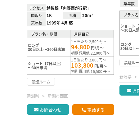
築年数
越後線「内野西が丘駅」
アクセス
プラン名
1K
20m²
間取り
面積
1995年 4月 築
築年数
ショート【
～30日未
プラン名・期間
月額目安
1日当たり 2,500円～
ロング
ロング
94,800
円/月～
30日以上～
30日以上～360日未満
初期費用他 22,000円～
1日当たり 2,800円～
禁煙ル
ショート【7日以上】
103,800
円/月～
～30日未満
初期費用他 16,500円～
新潟県
禁煙ルーム
お
新潟県
新潟市西区
お問合わせ
電話する