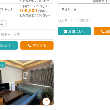
初期費用他 22,000円～
初期費用他 1
1日当たり 2,700円～
7日以上】
100,800
禁煙ルーム
円/月～
満
初期費用他 16,500円～
新潟県
新潟市西区
ーム
お問合わせ
電
新潟市中央区
問合わせ
電話する
ーン
お気