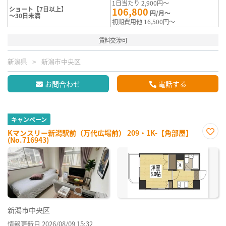
1日当たり 2,900円～
ショート【7日以上】
106,800
円/月～
～30日未満
初期費用他 16,500円～
賃料交渉可
新潟県
新潟市中央区
お問合わせ
電話する
キャンペーン
Kマンスリー新潟駅前（万代広場前） 209・1K-【角部屋】
(No.716943)
お気
に入
り登
録
新潟市中央区
情報更新日 2026/08/09 15:32