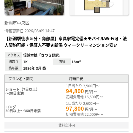
新潟市中央区
情報更新日 2026/08/09 14:47
【新潟駅徒歩５分・角部屋】家具家電完備★モバイルWi-Fi可・法
人契約可能・保証人不要★新潟 ウィークリーマンション安い
アクセス
信越本線「さつき野駅」
間取り
1K
面積
18m²
築年数
1986年 3月 築
プラン名・期間
月額目安
1日当たり 2,500円～
ショート【7日以上】
94,800
円/月～
～30日未満
初期費用他 16,500円～
1日当たり 2,600円～
ロング
97,800
円/月～
30日以上～360日未満
初期費用他 22,000円～
賃料交渉可