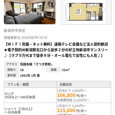
り登
録
新潟市中央区
情報更新日 2026/08/09 16:33
【ＷｉＦｉ完備・ネット無料】遠隔テレビ会議など法人契約歓迎
★電子契約🆗新潟駅北口から徒歩２分の好立地新潟市マンスリー
♪【ラブラ万代まで徒歩８分・オール電化で女性にも人気♪】
アクセス
信越本線「さつき野駅」
間取り
1K
面積
31m²
築年数
1991年 1月 築
プラン名・期間
月額目安
1日当たり 2,900円～
ロング
106,800
円/月～
30日以上～360日未満
初期費用他 22,000円～
1日当たり 3,200円～
ショート【7日以上】
115,800
円/月～
～30日未満