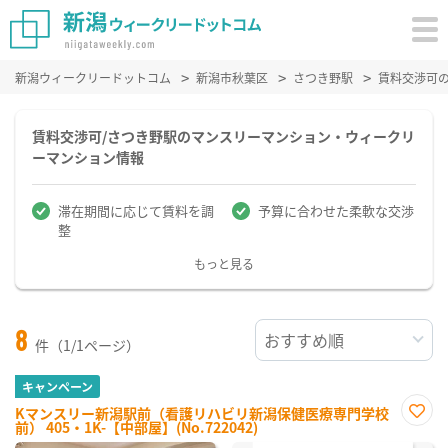
新潟ウィークリードットコム
新潟市秋葉区
さつき野駅
賃料交渉可
賃料交渉可/さつき野駅のマンスリーマンション・ウィークリ
ーマンション情報
滞在期間に応じて賃料を調
予算に合わせた柔軟な交渉
整
もっと見る
8
件（1/1ページ）
キャンペーン
Kマンスリー新潟駅前（看護リハビリ新潟保健医療専門学校
前） 405・1K-【中部屋】(No.722042)
お気
に入