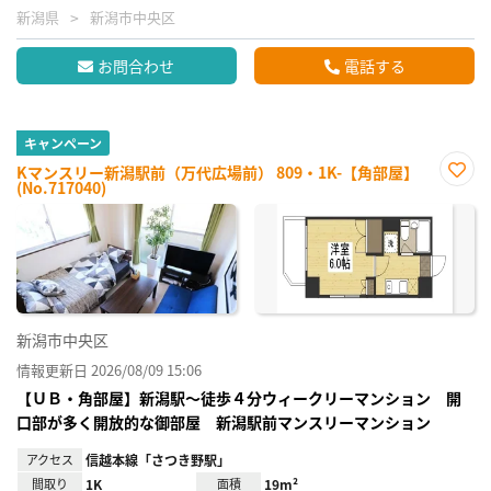
新潟県
新潟市中央区
お問合わせ
電話する
キャンペーン
Kマンスリー新潟駅前（万代広場前） 809・1K-【角部屋】
(No.717040)
お気
に入
り登
録
新潟市中央区
情報更新日 2026/08/09 15:06
【ＵＢ・角部屋】新潟駅～徒歩４分ウィークリーマンション 開
口部が多く開放的な御部屋 新潟駅前マンスリーマンション
アクセス
信越本線「さつき野駅」
間取り
1K
面積
19m²