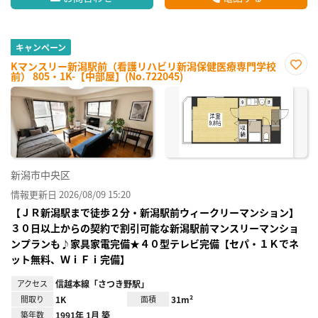
キャンペーン
Kマンスリー新潟駅前（看護リハビリ新潟保健医療専門学校
前） 805・1K-【中部屋】(No.722045)
お気
に入
り登
録
新潟市中央区
情報更新日 2026/08/09 15:20
【ＪＲ新潟駅まで徒歩２分・新潟駅前ウィークリーマンション】
３０日以上からの契約で割引可能な新潟駅前マンスリーマンショ
ンプランも♪家具家電完備★４０型テレビ完備【セパ・１Ｋでネ
ット無料、ＷｉＦｉ完備】
アクセス
信越本線「さつき野駅」
間取り
1K
面積
31m²
築年数
1991年 1月 築