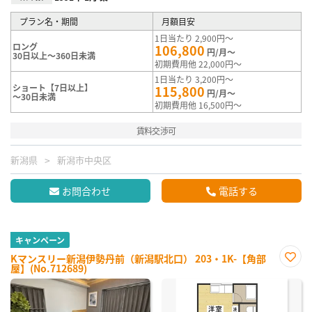
プラン名・期間
月額目安
1日当たり 2,900円～
ロング
106,800
円/月～
30日以上～360日未満
初期費用他 22,000円～
1日当たり 3,200円～
ショート【7日以上】
115,800
円/月～
～30日未満
初期費用他 16,500円～
賃料交渉可
新潟県
新潟市中央区
お問合わせ
電話する
キャンペーン
Kマンスリー新潟伊勢丹前（新潟駅北口） 203・1K-【角部
屋】(No.712689)
お気
に入
り登
録