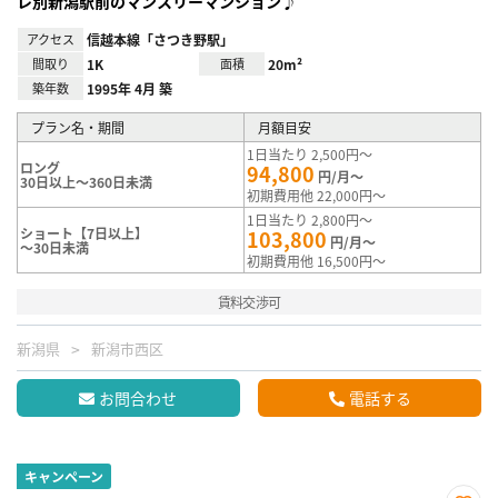
レ別新潟駅前のマンスリーマンション♪
アクセス
信越本線「さつき野駅」
間取り
1K
面積
20m²
築年数
1995年 4月 築
プラン名・期間
月額目安
1日当たり 2,500円～
ロング
94,800
円/月～
30日以上～360日未満
初期費用他 22,000円～
1日当たり 2,800円～
ショート【7日以上】
103,800
円/月～
～30日未満
初期費用他 16,500円～
賃料交渉可
新潟県
新潟市西区
お問合わせ
電話する
キャンペーン