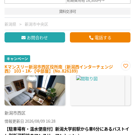
初期費用他 16,500円～
賃料交渉可
新潟県
新潟市中央区
お問合わせ
電話する
キャンペーン
Kマンスリー新潟市西区役所南（新潟西インターチェンジ
西） 103・1K-【中部屋】(No.826189)
お気
に入
り登
録
新潟市西区
情報更新日 2026/08/09 16:28
【駐車場有・温水便座付】新潟大学前駅から車6分にあるバストイ