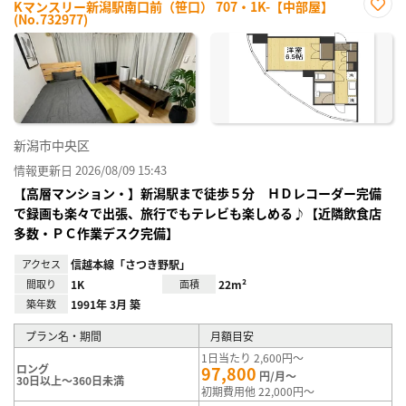
Kマンスリー新潟駅南口前（笹口） 707・1K-【中部屋】
(No.732977)
お気
に入
り登
録
新潟市中央区
情報更新日 2026/08/09 15:43
【高層マンション・】新潟駅まで徒歩５分 ＨＤレコーダー完備
で録画も楽々で出張、旅行でもテレビも楽しめる♪【近隣飲食店
多数・ＰＣ作業デスク完備】
アクセス
信越本線「さつき野駅」
間取り
1K
面積
22m²
築年数
1991年 3月 築
プラン名・期間
月額目安
1日当たり 2,600円～
ロング
97,800
円/月～
30日以上～360日未満
初期費用他 22,000円～