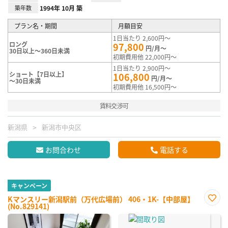
築年数
1994年 10月 築
プラン名・期間
月額目安
1日当たり 2,600円～
ロング
97,800
円/月～
30日以上～360日未満
初期費用他 22,000円～
1日当たり 2,900円～
ショート【7日以上】
106,800
円/月～
～30日未満
初期費用他 16,500円～
賃料交渉可
新潟県
新潟市中央区
お問合わせ
電話する
キャンペーン
Kマンスリー新潟駅前（万代広場前） 406・1K-【中部屋】
(No.829141)
お気
に入
り登