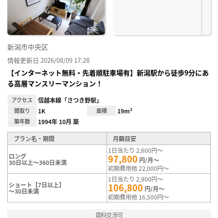
録
新潟市中央区
情報更新日 2026/08/09 17:28
【インターネット無料・先着順駐車場有】新潟駅から徒歩9分にあ
る高層マンスリーマンション！
アクセス
信越本線「さつき野駅」
間取り
1K
面積
19m²
築年数
1994年 10月 築
プラン名・期間
月額目安
1日当たり 2,600円～
ロング
97,800
円/月～
30日以上～360日未満
初期費用他 22,000円～
1日当たり 2,900円～
ショート【7日以上】
106,800
円/月～
～30日未満
初期費用他 16,500円～
賃料交渉可