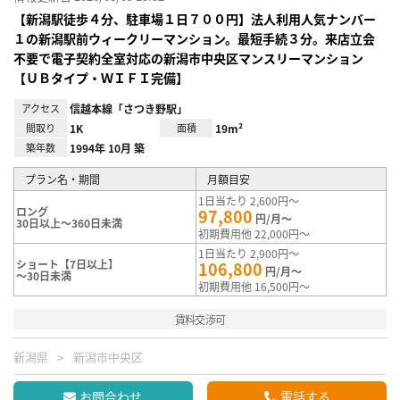
【新潟駅徒歩４分、駐車場１日７００円】法人利用人気ナンバー
１の新潟駅前ウィークリーマンション。最短手続３分。来店立会
不要で電子契約全室対応の新潟市中央区マンスリーマンション
【ＵＢタイプ・ＷＩＦＩ完備】
アクセス
信越本線「さつき野駅」
間取り
1K
面積
19m²
築年数
1994年 10月 築
プラン名・期間
月額目安
1日当たり 2,600円～
ロング
97,800
円/月～
30日以上～360日未満
初期費用他 22,000円～
1日当たり 2,900円～
ショート【7日以上】
106,800
円/月～
～30日未満
初期費用他 16,500円～
賃料交渉可
新潟県
新潟市中央区
お問合わせ
電話する