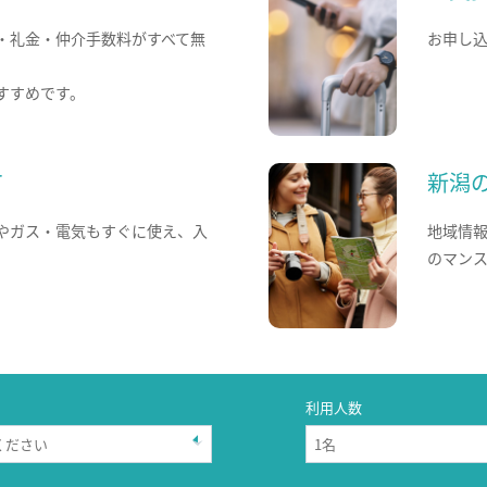
・礼金・仲介手数料がすべて無
お申し
すすめです。
て
新潟
やガス・電気もすぐに使え、入
地域情
のマン
利用人数