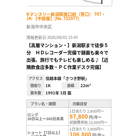
Kマンスリー新潟駅南口前（笹口） 707・
1K-【中部屋】(No.732977)
新潟市中央区
情報更新日 2026/08/02 15:43
【高層マンション・】新潟駅まで徒歩５
分 ＨＤレコーダー完備で録画も楽々で
出張、旅行でもテレビも楽しめる♪【近
隣飲食店多数・ＰＣ作業デスク完備】
信越本線「さつき野駅」
アクセス
1K
22m²
間取り
面積
1991年 3月 築
築年数
プラン名・期間
月額目安
1日当たり 2,600円～
ロング
97,800
円/月～
30日以上～360日未満
初期費用他 22,000円～
1日当たり 2,900円～
ショート【7日以上】
106,800
円/月～