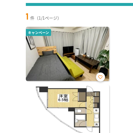
1
件（1/1ページ）
キャンペーン
お気
に入
り登
録