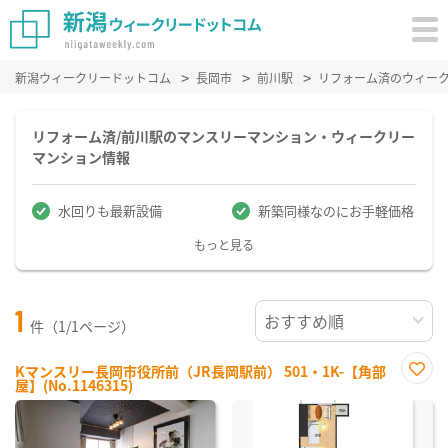
新潟ウィークリードットコム
長岡市
前川駅
リフォーム済のウィー
リフォーム済/前川駅のマンスリーマンション・ウィークリー
マンション情報
水回りも最新設備
新築同様なのにお手軽価格
もっと見る
1
件（1/1ページ）
Kマンスリー長岡市役所前（JR長岡駅前） 501・1K-【角部
屋】(No.1146315)
お気
に入
り登
録