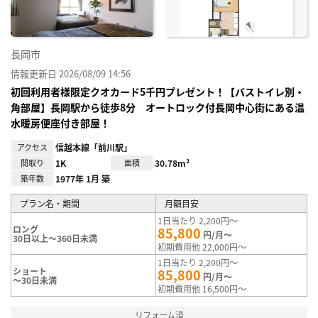
長岡市
情報更新日 2026/08/09 14:56
初回利用者様限定クオカード5千円プレゼント！【バストイレ別・
角部屋】長岡駅から徒歩8分 オートロック付長岡中心街にある温
水暖房便座付き部屋！
アクセス
信越本線「前川駅」
間取り
1K
面積
30.78m²
築年数
1977年 1月 築
プラン名・期間
月額目安
1日当たり 2,200円～
ロング
85,800
円/月～
30日以上～360日未満
初期費用他 22,000円～
1日当たり 2,200円～
ショート
85,800
円/月～
～30日未満
初期費用他 16,500円～
リフォーム済