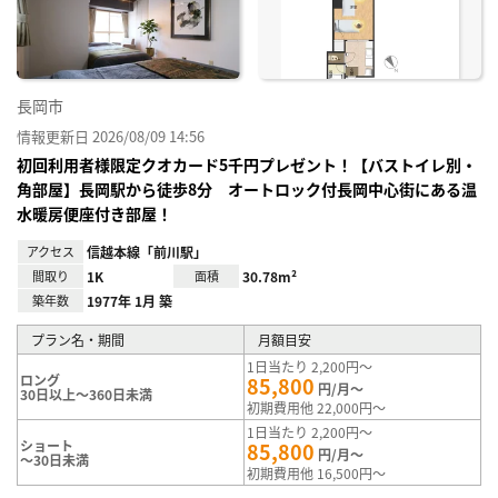
録
長岡市
情報更新日 2026/08/09 14:56
初回利用者様限定クオカード5千円プレゼント！【バストイレ別・
角部屋】長岡駅から徒歩8分 オートロック付長岡中心街にある温
水暖房便座付き部屋！
アクセス
信越本線「前川駅」
間取り
1K
面積
30.78m²
築年数
1977年 1月 築
プラン名・期間
月額目安
1日当たり 2,200円～
ロング
85,800
円/月～
30日以上～360日未満
初期費用他 22,000円～
1日当たり 2,200円～
ショート
85,800
円/月～
～30日未満
初期費用他 16,500円～