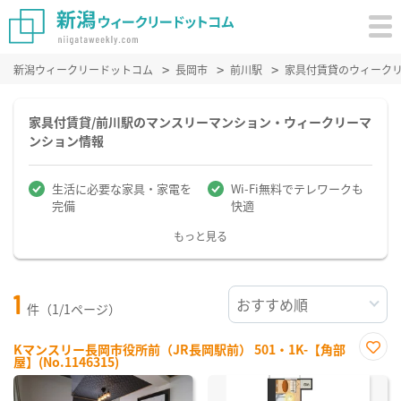
新潟ウィークリードットコム
長岡市
前川駅
家具付賃貸のウィーク
家具付賃貸/前川駅のマンスリーマンション・ウィークリーマ
ンション情報
生活に必要な家具・家電を
Wi-Fi無料でテレワークも
完備
快適
もっと見る
1
件（1/1ページ）
Kマンスリー長岡市役所前（JR長岡駅前） 501・1K-【角部
屋】(No.1146315)
お気
に入
り登