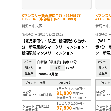
Kマンスリー新潟駅南口前（51号線前）
Kマンス
105・1K-【中部屋】(No.1013883)
411・1K
新潟市中央区
新潟市中
情報更新日 2026/08/02 13:17
情報更新日 20
【家具家電付・駅近】新潟駅から徒歩7
【ＷｉＦ
分 新潟駅前ウィークリーマンション・
歩7分 
新潟駅前マンスリーマンション
ン・新潟
白新線「早通駅」徒歩23分
アクセス
アクセス
1K
17m²
間取り
面積
間取り
1988年 3月 築
築年数
築年数
プラン名・期間
月額目安
プラン名
1日当たり 2,400円～
ロング
ロング
91,800
円/月～
30日以上～360日未満
30日以上～
初期費用他 22,000円～
1日当たり 2,600円～
ショート【7日以上】
ショート【
97,800
円/月～
～30日未満
～30日未