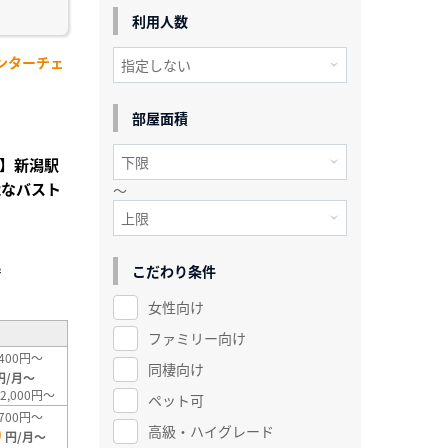
利用人数
ンターチェ
部屋面積
付】新潟駅
能なバスト
～
こだわり条件
²
女性向け
ファミリー向け
400円～
同棲向け
円/月～
2,000円～
ペット可
700円～
高級・ハイグレード
0
円/月～