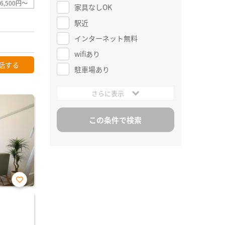
6,500円～
家具なしOK
駅近
インターネット無料
wifiあり
話する
駐車場あり
さらに表示
お気
に入
り登
録