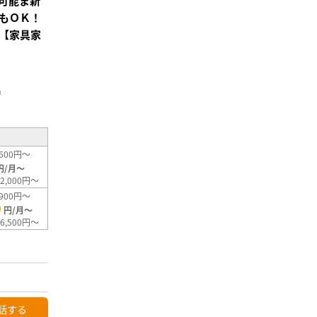
可能ま新
もＯＫ！
【家具家
²
600円～
円/月～
2,000円～
900円～
0
円/月～
6,500円～
話する