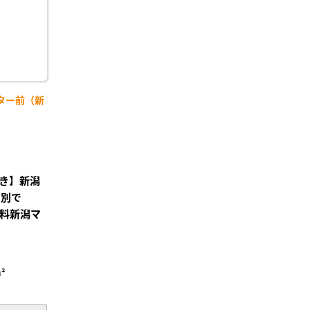
ター前（新
き】新潟
レ別で
無料新潟マ
²