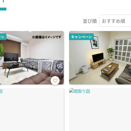
並び順
ーン
キャンペーン
お気
に入
り登
録