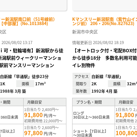
リー新潟駅南口前（51号線前）
Kマンスリー新潟駅南（紫竹山イ
-【中部屋】(No.1013884)
ンジ前） 206・206(No.827623)
央区
新潟市中央区
26/08/02 13:17
情報更新日 2026/08/02 18:19
ｉ可・駐輪場有】新潟駅から徒
【オートロック付・宅配BOX
新潟駅前ウィークリーマンショ
から徒歩18分 多数名利用可
駅前マンスリーマンション
イレ別物件
白新線「早通駅」徒歩23分
白新線「早通駅」
アクセス
1K
17m²
2K
32m
面積
間取り
面積
1988年 3月 築
1992年 4月 築
築年数
・期間
月額目安
プラン名・期間
月額目安
1日当たり 2,400円～
1日当たり 2,
ロング
91,800
91,800
円/月～
360日未満
30日以上～360日未満
初期費用他 22,000円～
初期費用他 2
1日当たり 2,600円～
1日当たり 2,
7日以上】
ショート【7日以上】
97,800
100,80
円/月～
満
～30日未満