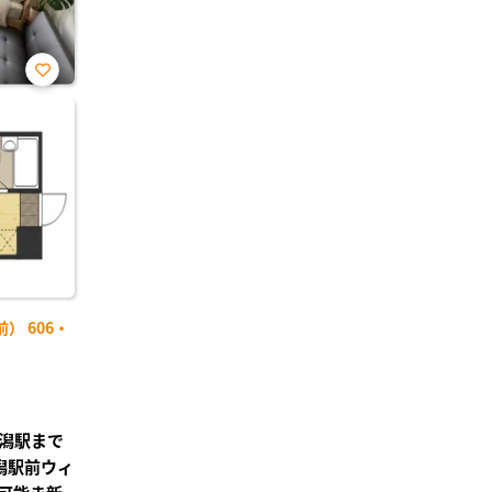
お気
に入
り登
録
） 606・
潟駅まで
潟駅前ウィ