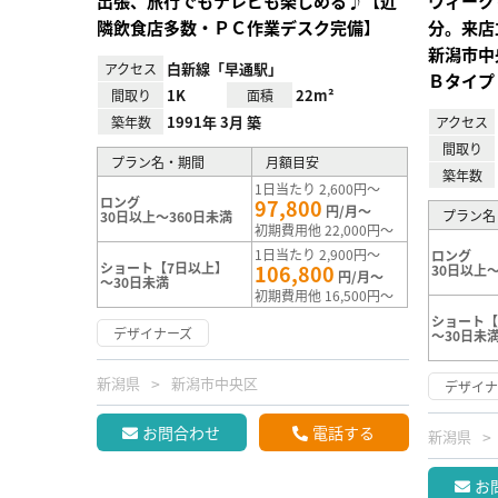
出張、旅行でもテレビも楽しめる♪【近
ウィーク
隣飲食店多数・ＰＣ作業デスク完備】
分。来店
新潟市中
白新線「早通駅」
アクセス
Ｂタイプ
1K
22m²
間取り
面積
1991年 3月 築
築年数
アクセス
間取り
プラン名・期間
月額目安
築年数
1日当たり 2,600円～
ロング
97,800
円/月～
プラン名
30日以上～360日未満
初期費用他 22,000円～
1日当たり 2,900円～
ロング
ショート【7日以上】
106,800
30日以上～
円/月～
～30日未満
初期費用他 16,500円～
ショート【
デザイナーズ
～30日未
新潟県
新潟市中央区
デザイナ
お問合わせ
電話する
新潟県
お