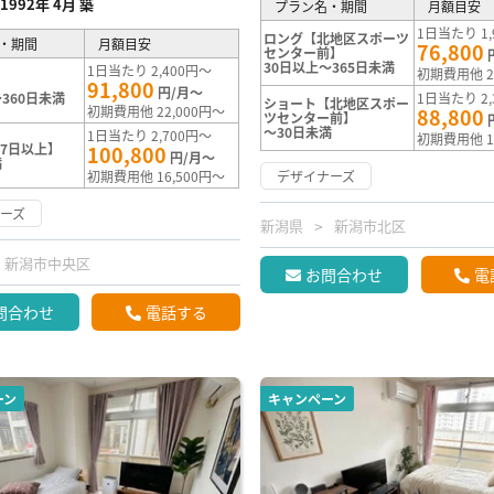
1992年 4月 築
プラン名・期間
月額目安
1日当たり 1,
ロング【北地区スポーツ
・期間
月額目安
76,800
センター前】
30日以上～365日未満
1日当たり 2,400円～
初期費用他 2
91,800
円/月～
360日未満
1日当たり 2,
ショート【北地区スポー
初期費用他 22,000円～
88,800
ツセンター前】
～30日未満
1日当たり 2,700円～
初期費用他 1
7日以上】
100,800
円/月～
満
初期費用他 16,500円～
デザイナーズ
ーズ
新潟県
新潟市北区
新潟市中央区
お問合わせ
電
問合わせ
電話する
ーン
キャンペーン