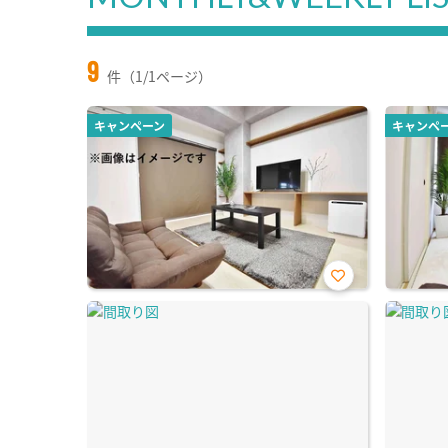
9
件（1/1ページ）
キャンペーン
キャンペ
お気
に入
り登
録