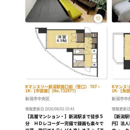
お気
に入
り登
録
Kマンスリー新潟駅南口前（笹口） 707・
Kマンスリ
1K-【中部屋】(No.732977)
1K-【角部
新潟市中央区
新潟市中
情報更新日 2026/08/02 15:43
情報更新日 20
【高層マンション・】新潟駅まで徒歩５
【新潟駅
分 ＨＤレコーダー完備で録画も楽々で
円】法人