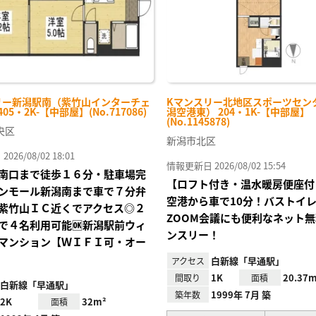
リー新潟駅南（紫竹山インターチェ
Kマンスリー北地区スポーツセン
05・2K-【中部屋】(No.717086)
潟空港東） 204・1K-【中部屋】
(No.1145878)
央区
新潟市北区
26/08/02 18:01
情報更新日 2026/08/02 15:54
南口まで徒歩１６分・駐車場完
【ロフト付き・温水暖房便座付
ンモール新潟南まで車で７分弁
空港から車で10分！バストイ
紫竹山ＩＣ近くでアクセス◎２
ZOOM会議にも便利なネット
で４名利用可能🆗新潟駅前ウィ
ンスリー！
マンション【ＷＩＦＩ可・オー
白新線「早通駅」
アクセス
1K
20.37m
間取り
面積
白新線「早通駅」
1999年 7月 築
築年数
2K
32m²
面積