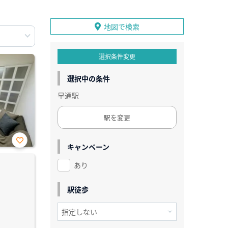
地図で検索
選択条件変更
選択中の条件
早通駅
駅を変更
キャンペーン
お気
に入
あり
り登
録
駅徒歩