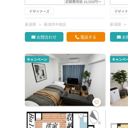
初期費用他 16,500円～
デザイナーズ
デザイナ
新潟県
新潟市中央区
新潟県
お問合わせ
電話する
お
キャンペーン
キャンペ
お気
に入
り登
録