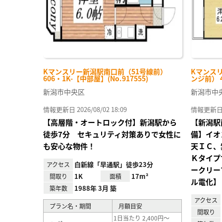
Kマンスリー新潟駅南口前（51号線前）
Kマンス
606・1K-【中部屋】(No.917555)
ンジ前） 4
新潟市中央区
新潟市中
情報更新日 2026/08/02 18:09
情報更新日 20
【高層階・オートロック付】新潟駅から
【新潟駅
徒歩7分 セキュリティ対策ありで女性に
備】イオ
も安心な物件！
天ＩＣ、
Ｋタイプ
白新線「早通駅」徒歩23分
アクセス
ークリー
1K
17m²
間取り
面積
ル電化】
1988年 3月 築
築年数
アクセス
プラン名・期間
月額目安
間取り
1日当たり 2,400円～