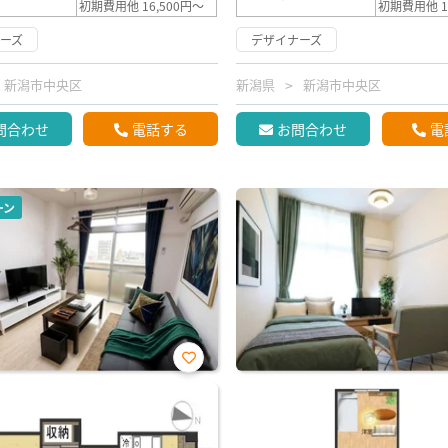
初期費用他 16,500円～
初期費用他 1
ーズ
デザイナーズ
新潟市中央区
新潟県
新潟市中央区
問合わせ
電話する
お問合わせ
電
ーン
お気
に入
り登
録