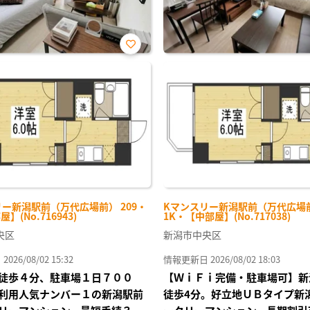
お気
に入
り登
録
ー新潟駅前（万代広場前） 209・
Kマンスリー新潟駅前（万代広場前
屋】(No.716943)
1K・【中部屋】(No.717038)
央区
新潟市中央区
26/08/02 15:32
情報更新日 2026/08/02 18:03
徒歩４分、駐車場１日７００
【ＷｉＦｉ完備・駐車場可】新
利用人気ナンバー１の新潟駅前
徒歩4分。好立地ＵＢタイプ新