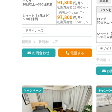
ロング
築年数
91,800
円/月～
30日以上～360日未満
初期費用他 22,000円～
プラン名
1日当たり 2,600円～
ショート【7日以上】
97,800
円/月～
～30日未満
ロング
初期費用他 16,500円～
30日以上～
デザイナーズ
ショート【
～30日未
新潟県
新潟市中央区
デザイナ
お問合わせ
電話する
新潟県
お
キャンペーン
キャンペ