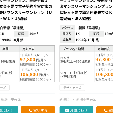
リーマンション。最短手続３
ークリーマンション。長期割引
立会不要で電子契約全室対応の
潟マンスリーマンションプラン
央区マンスリーマンション【Ｕ
保証人不要で緊急連絡先でＯＫ
・ＷＩＦＩ完備】
電完備・法人歓迎】
白新線「早通駅」
白新線「早通駅」
アクセス
1K
19m²
1K
19m
面積
間取り
面積
1994年 10月 築
1994年 10月 築
築年数
・期間
月額目安
プラン名・期間
月額目安
1日当たり 2,600円～
1日当たり 2,
ロング
97,800
97,800
円/月～
360日未満
30日以上～360日未満
初期費用他 22,000円～
初期費用他 2
1日当たり 2,900円～
1日当たり 2,
7日以上】
ショート【7日以上】
106,800
106,80
円/月～
満
～30日未満
初期費用他 16,500円～
初期費用他 1
ーズ
デザイナーズ
新潟市中央区
新潟県
新潟市中央区
問合わせ
電話する
お問合わせ
電