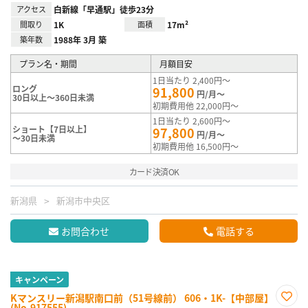
アクセス
白新線「早通駅」徒歩23分
間取り
1K
面積
17m²
築年数
1988年 3月 築
プラン名・期間
月額目安
1日当たり 2,400円～
ロング
91,800
円/月～
30日以上～360日未満
初期費用他 22,000円～
1日当たり 2,600円～
ショート【7日以上】
97,800
円/月～
～30日未満
初期費用他 16,500円～
カード決済OK
新潟県
新潟市中央区
お問合わせ
電話する
キャンペーン
Kマンスリー新潟駅南口前（51号線前） 606・1K-【中部屋】
(No.917555)