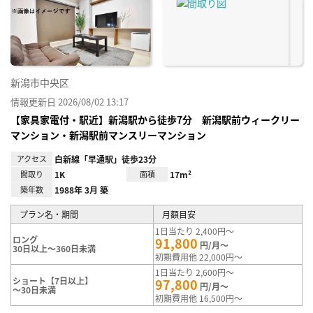
り登
録
新潟市中央区
情報更新日 2026/08/02 13:17
【家具家電付・駅近】新潟駅から徒歩7分 新潟駅前ウィークリー
マンション・新潟駅前マンスリーマンション
アクセス
白新線「早通駅」徒歩23分
間取り
1K
面積
17m²
築年数
1988年 3月 築
プラン名・期間
月額目安
1日当たり 2,400円～
ロング
91,800
円/月～
30日以上～360日未満
初期費用他 22,000円～
1日当たり 2,600円～
ショート【7日以上】
97,800
円/月～
～30日未満
初期費用他 16,500円～