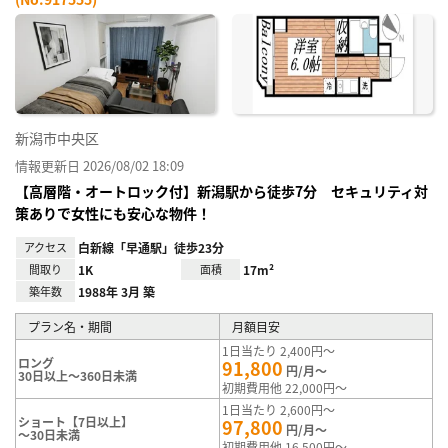
お気
に入
り登
録
新潟市中央区
情報更新日 2026/08/02 18:09
【高層階・オートロック付】新潟駅から徒歩7分 セキュリティ対
策ありで女性にも安心な物件！
アクセス
白新線「早通駅」徒歩23分
間取り
1K
面積
17m²
築年数
1988年 3月 築
プラン名・期間
月額目安
1日当たり 2,400円～
ロング
91,800
円/月～
30日以上～360日未満
初期費用他 22,000円～
1日当たり 2,600円～
ショート【7日以上】
97,800
円/月～
～30日未満
初期費用他 16,500円～