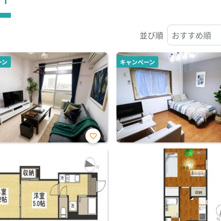
並び順
ーン
キャンペーン
お気
に入
り登
録