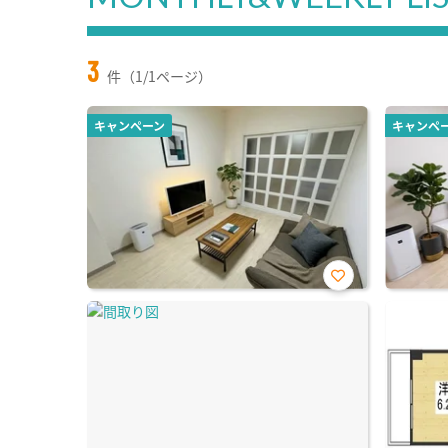
3
件（1/1ページ）
キャンペーン
キャンペ
お気
に入
り登
録