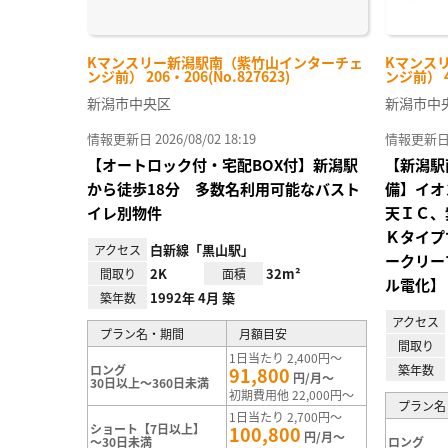
Kマンスリー新潟駅南（紫竹山インターチェ
Kマンス
ンジ前） 206・206(No.827623)
ンジ前） 4
新潟市中央区
新潟市中
情報更新日 2026/08/02 18:19
情報更新日 20
【オートロック付・宅配BOX付】新潟駅
【新潟駅
から徒歩18分 多数名利用可能なバスト
備】イオ
イレ別物件
天ＩＣ、
Ｋタイプ
白新線「黒山駅」
アクセス
ークリー
2K
32m²
間取り
面積
ル電化】
1992年 4月 築
築年数
アクセス
プラン名・期間
月額目安
間取り
1日当たり 2,400円～
ロング
築年数
91,800
円/月～
30日以上～360日未満
初期費用他 22,000円～
プラン名
1日当たり 2,700円～
ショート【7日以上】
100,800
円/月～
～30日未満
ロング