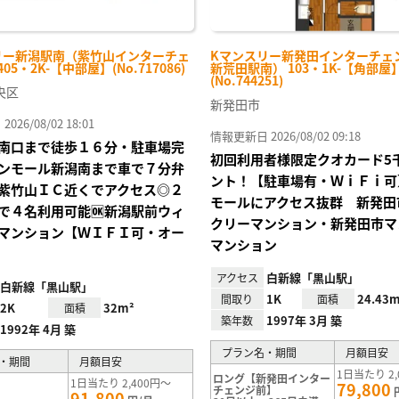
リー新潟駅南（紫竹山インターチェ
Kマンスリー新発田インターチェ
05・2K-【中部屋】(No.717086)
新荒田駅南） 103・1K-【角部屋
(No.744251)
央区
新発田市
26/08/02 18:01
情報更新日 2026/08/02 09:18
南口まで徒歩１６分・駐車場完
初回利用者様限定クオカード5
ンモール新潟南まで車で７分弁
ント！【駐車場有・ＷｉＦｉ可
紫竹山ＩＣ近くでアクセス◎２
モールにアクセス抜群 新発田
で４名利用可能🆗新潟駅前ウィ
クリーマンション・新発田市マ
マンション【ＷＩＦＩ可・オー
マンション
白新線「黒山駅」
アクセス
白新線「黒山駅」
1K
24.43m
間取り
面積
2K
32m²
面積
1997年 3月 築
築年数
1992年 4月 築
プラン名・期間
月額目安
・期間
月額目安
1日当たり 2,
ロング【新発田インター
1日当たり 2,400円～
79,800
チェンジ前】
91,800