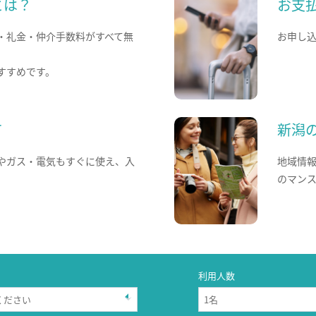
とは？
お支
・礼金・仲介手数料がすべて無
お申し
すすめです。
て
新潟
やガス・電気もすぐに使え、入
地域情
のマン
利用人数