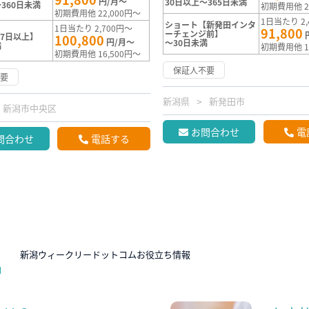
円/月～
30日以上～365日未満
360日未満
初期費用他 2
初期費用他 22,000円～
1日当たり 2,
ショート【新発田インタ
1日当たり 2,700円～
91,800
ーチェンジ前】
7日以上】
100,800
円/月～
～30日未満
満
初期費用他 1
初期費用他 16,500円～
保証人不要
不要
新潟県
新発田市
新潟市中央区
お問合わせ
電
問合わせ
電話する
N
新潟ウィークリードットコムお役立ち情報