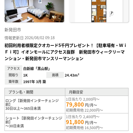
録
新発田市
情報更新日 2026/08/02 09:18
初回利用者様限定クオカード5千円プレゼント！【駐車場有・Ｗｉ
Ｆｉ可】イオンモールにアクセス抜群 新発田市ウィークリーマ
ンション・新発田市マンスリーマンション
アクセス
白新線「黒山駅」
間取り
1K
面積
24.43m²
築年数
1997年 3月 築
プラン名・期間
月額目安
1日当たり 2,000円～
ロング【新発田インターチェンジ
79,800
前】
円/月～
30日以上～365日未満
初期費用他 22,000円～
1日当たり 2,400円～
ショート【新発田インターチェンジ
91,800
前】
円/月～
～30日未満
初期費用他 16,500円～