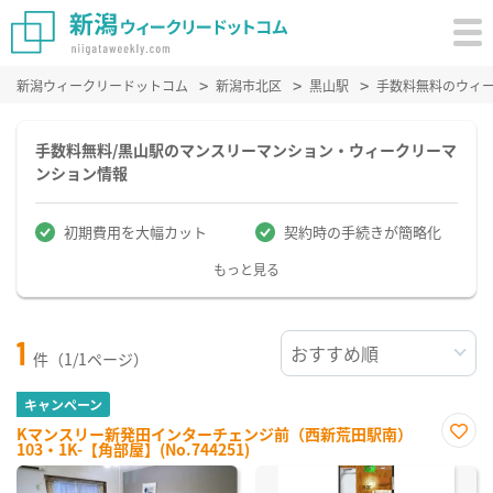
新潟ウィークリードットコム
新潟市北区
黒山駅
手数料無料のウィ
手数料無料/黒山駅のマンスリーマンション・ウィークリーマ
ンション情報
初期費用を大幅カット
契約時の手続きが簡略化
もっと見る
1
件（1/1ページ）
キャンペーン
Kマンスリー新発田インターチェンジ前（西新荒田駅南）
103・1K-【角部屋】(No.744251)
お気
に入
り登