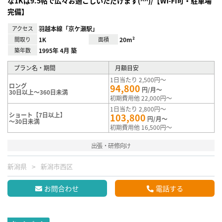
な1Kは9.5帖で広々お過ごしいただけます(^^)/【Wi-Fi可・駐車場
完備】
アクセス
羽越本線「京ケ瀬駅」
間取り
1K
面積
20m²
築年数
1995年 4月 築
プラン名・期間
月額目安
1日当たり 2,500円～
ロング
94,800
円/月～
30日以上～360日未満
初期費用他 22,000円～
1日当たり 2,800円～
ショート【7日以上】
103,800
円/月～
～30日未満
初期費用他 16,500円～
出張・研修向け
新潟県
新潟市西区
お問合わせ
電話する