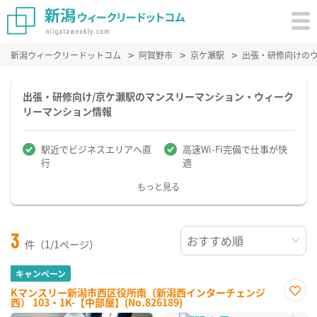
新潟ウィークリードットコム
阿賀野市
京ケ瀬駅
出張・研修向けの
出張・研修向け/京ケ瀬駅のマンスリーマンション・ウィーク
リーマンション情報
駅近でビジネスエリアへ直
高速Wi-Fi完備で仕事が快
行
適
もっと見る
3
件（1/1ページ）
キャンペーン
Kマンスリー新潟市西区役所南（新潟西インターチェンジ
西） 103・1K-【中部屋】(No.826189)
お気
に入