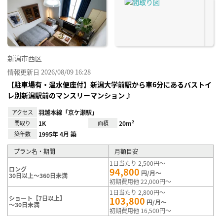
り登
録
新潟市西区
情報更新日 2026/08/09 16:28
【駐車場有・温水便座付】新潟大学前駅から車6分にあるバストイ
レ別新潟駅前のマンスリーマンション♪
アクセス
羽越本線「京ケ瀬駅」
間取り
1K
面積
20m²
築年数
1995年 4月 築
プラン名・期間
月額目安
1日当たり 2,500円～
ロング
94,800
円/月～
30日以上～360日未満
初期費用他 22,000円～
1日当たり 2,800円～
ショート【7日以上】
103,800
円/月～
～30日未満
初期費用他 16,500円～