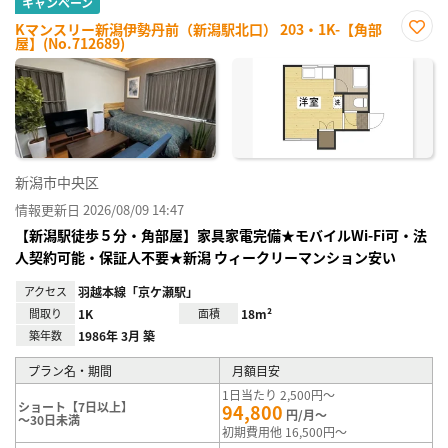
キャンペーン
Kマンスリー新潟伊勢丹前（新潟駅北口） 203・1K-【角部
屋】(No.712689)
お気
に入
り登
録
新潟市中央区
情報更新日 2026/08/09 14:47
【新潟駅徒歩５分・角部屋】家具家電完備★モバイルWi-Fi可・法
人契約可能・保証人不要★新潟 ウィークリーマンション安い
アクセス
羽越本線「京ケ瀬駅」
間取り
1K
面積
18m²
築年数
1986年 3月 築
プラン名・期間
月額目安
1日当たり 2,500円～
ショート【7日以上】
94,800
円/月～
～30日未満
初期費用他 16,500円～