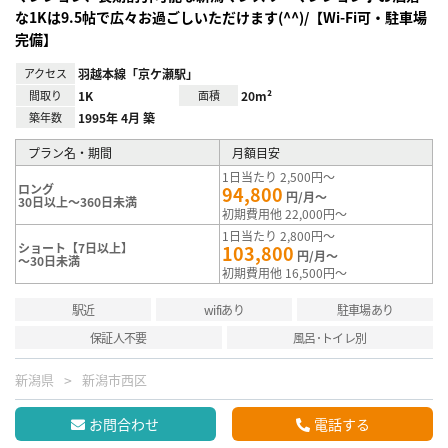
な1Kは9.5帖で広々お過ごしいただけます(^^)/【Wi-Fi可・駐車場
完備】
アクセス
羽越本線「京ケ瀬駅」
間取り
1K
面積
20m²
築年数
1995年 4月 築
プラン名・期間
月額目安
1日当たり 2,500円～
ロング
94,800
円/月～
30日以上～360日未満
初期費用他 22,000円～
1日当たり 2,800円～
ショート【7日以上】
103,800
円/月～
～30日未満
初期費用他 16,500円～
駅近
wifiあり
駐車場あり
保証人不要
風呂･トイレ別
新潟県
新潟市西区
お問合わせ
電話する