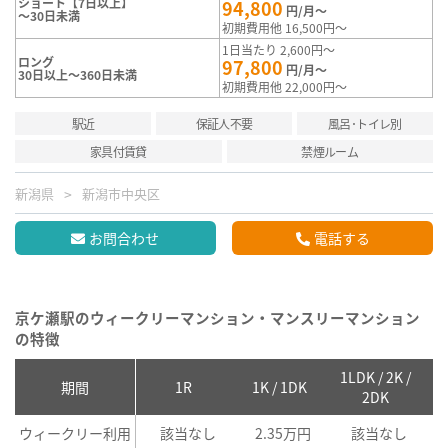
ショート【7日以上】
94,800
円/月～
～30日未満
初期費用他 16,500円～
1日当たり 2,600円～
ロング
97,800
円/月～
30日以上～360日未満
初期費用他 22,000円～
駅近
保証人不要
風呂･トイレ別
家具付賃貸
禁煙ルーム
新潟県
新潟市中央区
お問合わせ
電話する
京ケ瀬駅のウィークリーマンション・マンスリーマンション
の特徴
1LDK / 2K /
2
期間
1R
1K / 1DK
2DK
ウィークリー利用
該当なし
2.35万円
該当なし