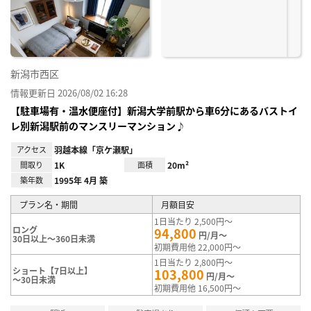
り登
録
新潟市西区
情報更新日 2026/08/02 16:28
【駐車場有・温水便座付】新潟大学前駅から車6分にあるバストイ
レ別新潟駅前のマンスリーマンション♪
アクセス
羽越本線「京ケ瀬駅」
間取り
1K
面積
20m²
築年数
1995年 4月 築
プラン名・期間
月額目安
1日当たり 2,500円～
ロング
94,800
円/月～
30日以上～360日未満
初期費用他 22,000円～
1日当たり 2,800円～
ショート【7日以上】
103,800
円/月～
～30日未満
初期費用他 16,500円～