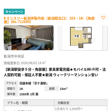
キャンペーン
Kマンスリー新潟伊勢丹前（新潟駅北口） 203・1K-【角部
屋】(No.712689)
お気
に入
り登
録
新潟市中央区
情報更新日 2026/08/02 14:47
【新潟駅徒歩５分・角部屋】家具家電完備★モバイルWi-Fi可・法
人契約可能・保証人不要★新潟 ウィークリーマンション安い
アクセス
羽越本線「京ケ瀬駅」
間取り
1K
面積
18m²
築年数
1986年 3月 築
プラン名・期間
月額目安
1日当たり 2,500円～