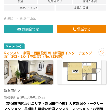
駅近
駐車場あり
保証人不要
風呂･トイレ別
家具付賃貸
新潟県
新潟市西区
お問合わせ
電話する
キャンペーン
Kマンスリー新潟市西区役所南（新潟西インターチェンジ
西） 202・1K-【中部屋】(No.712690)
お気
に入
り登
録
新潟市西区
情報更新日 2026/08/02 15:28
【新潟市西区坂井エリア・新潟市中心部】人気新潟ウィークリー
マンション、長期割引可能な新潟マンスリーマンション♪お洒落