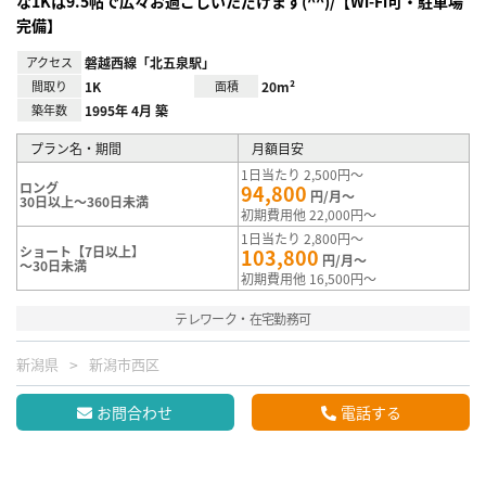
な1Kは9.5帖で広々お過ごしいただけます(^^)/【Wi-Fi可・駐車場
完備】
アクセス
磐越西線「北五泉駅」
間取り
1K
面積
20m²
築年数
1995年 4月 築
プラン名・期間
月額目安
1日当たり 2,500円～
ロング
94,800
円/月～
30日以上～360日未満
初期費用他 22,000円～
1日当たり 2,800円～
ショート【7日以上】
103,800
円/月～
～30日未満
初期費用他 16,500円～
テレワーク・在宅勤務可
新潟県
新潟市西区
お問合わせ
電話する