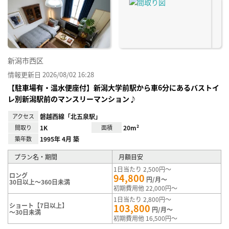
り登
録
新潟市西区
情報更新日 2026/08/02 16:28
【駐車場有・温水便座付】新潟大学前駅から車6分にあるバストイ
レ別新潟駅前のマンスリーマンション♪
アクセス
磐越西線「北五泉駅」
間取り
1K
面積
20m²
築年数
1995年 4月 築
プラン名・期間
月額目安
1日当たり 2,500円～
ロング
94,800
円/月～
30日以上～360日未満
初期費用他 22,000円～
1日当たり 2,800円～
ショート【7日以上】
103,800
円/月～
～30日未満
初期費用他 16,500円～