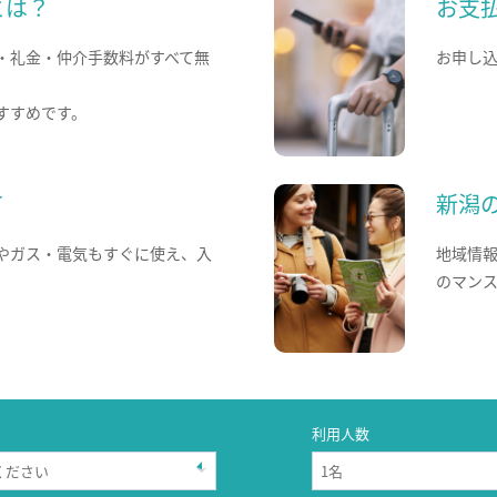
とは？
お支
・礼金・仲介手数料がすべて無
お申し
すすめです。
て
新潟
やガス・電気もすぐに使え、入
地域情
のマン
利用人数