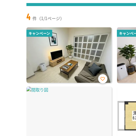
4
件（1/1ページ）
キャンペーン
キャンペ
お気
に入
り登
録