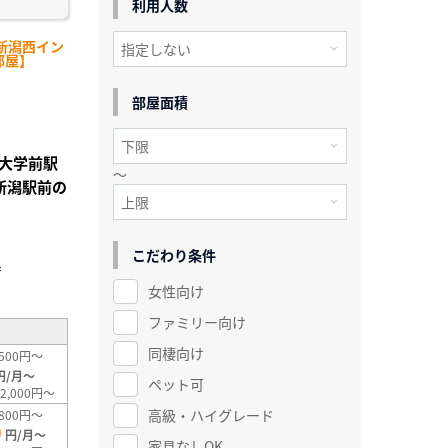
利用人数
新潟西イン
部屋】
部屋面積
大学前駅
～
新潟駅前の
こだわり条件
²
女性向け
ファミリー向け
同棲向け
500円～
円/月～
ペット可
2,000円～
高級・ハイグレード
800円～
0
円/月～
家具なしOK