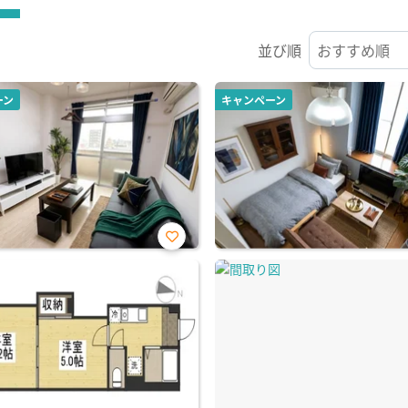
並び順
ーン
キャンペーン
お気
に入
り登
録