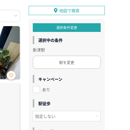
地図で検索
選択条件変更
選択中の条件
新津駅
駅を変更
キャンペーン
お気
に入
あり
り登
録
駅徒歩