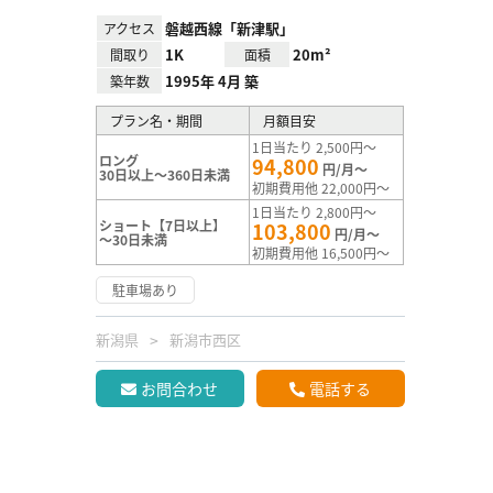
磐越西線「新津駅」
アクセス
1K
20m²
間取り
面積
1995年 4月 築
築年数
プラン名・期間
月額目安
1日当たり 2,500円～
ロング
94,800
円/月～
30日以上～360日未満
初期費用他 22,000円～
1日当たり 2,800円～
ショート【7日以上】
103,800
円/月～
～30日未満
初期費用他 16,500円～
駐車場あり
新潟県
新潟市西区
お問合わせ
電話する