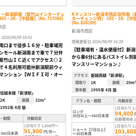
リー新潟駅南（紫竹山インターチェ
Kマンスリー新潟市西区役所南（
05・2K-【中部屋】(No.717086)
ターチェンジ西） 103・1K-【中
(No.826189)
央区
新潟市西区
26/08/09 18:01
情報更新日 2026/08/09 16:28
南口まで徒歩１６分・駐車場完
【駐車場有・温水便座付】新潟
ンモール新潟南まで車で７分弁
から車6分にあるバストイレ別
紫竹山ＩＣ近くでアクセス◎２
マンスリーマンション♪
で４名利用可能🆗新潟駅前ウィ
マンション【ＷＩＦＩ可・オー
磐越西線「新津駅」
アクセス
1K
20m
間取り
面積
1995年 4月 築
築年数
信越本線「新津駅」
2K
32m²
面積
プラン名・期間
月額目安
1992年 4月 築
1日当たり 2,
ロング
94,800
30日以上～360日未満
・期間
月額目安
初期費用他 2
1日当たり 2,400円～
1日当たり 2,
91,800
ショート【7日以上】
103,80
円/月～
360日未満
～30日未満