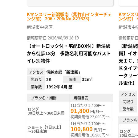
Kマンスリー新潟駅南（紫竹山インターチェ
Kマンス
ンジ前） 206・206(No.827623)
ンジ前） 4
新潟市中央区
新潟市中
情報更新日 2026/08/09 18:19
情報更新日 20
【オートロック付・宅配BOX付】新潟駅
【新潟駅
から徒歩18分 多数名利用可能なバスト
備】イオ
イレ別物件
天ＩＣ、
Ｋタイプ
信越本線「新津駅」
アクセス
ークリー
2K
32m²
間取り
面積
ル電化】
1992年 4月 築
築年数
アクセス
プラン名・期間
月額目安
間取り
1日当たり 2,400円～
ロング
築年数
91,800
円/月～
30日以上～360日未満
初期費用他 22,000円～
プラン名
1日当たり 2,700円～
ショート【7日以上】
100,800
円/月～
～30日未満
ロング
初期費用他 16,500円～
30日以上～