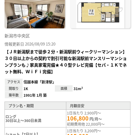
り登
録
新潟市中央区
情報更新日 2026/08/09 15:20
【ＪＲ新潟駅まで徒歩２分・新潟駅前ウィークリーマンション】
３０日以上からの契約で割引可能な新潟駅前マンスリーマンショ
ンプランも♪家具家電完備★４０型テレビ完備【セパ・１Ｋでネ
ット無料、ＷｉＦｉ完備】
アクセス
信越本線「新津駅」
間取り
1K
面積
31m²
築年数
1991年 1月 築
プラン名・期間
月額目安
1日当たり 2,900円～
ロング
106,800
円/月～
30日以上～360日未満
初期費用他 22,000円～
1日当たり 3,200円～
ショート【7日以上】