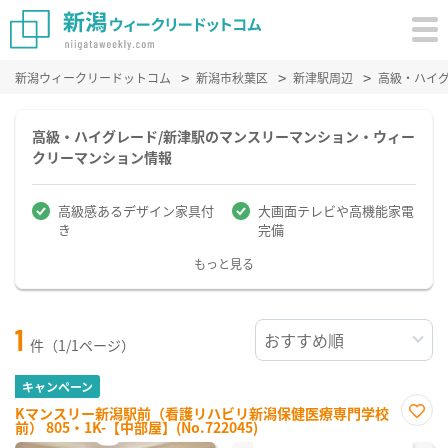
新潟ウィークリードットコム
新潟市秋葉区
新津駅周辺
高級・ハイ
高級・ハイグレード/新津駅のマンスリーマンション・ウィー
クリーマンション情報
高級感あるデザイン家具付
大画面テレビや高機能家電
き
完備
もっと見る
1
件（1/1ページ）
キャンペーン
Kマンスリー新潟駅前（看護リハビリ新潟保健医療専門学校
前） 805・1K-【中部屋】(No.722045)
お気
に入